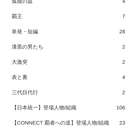
孤狼の血
4
覇王
7
単発・短編
28
漆黒の男たち
2
大激突
2
表と裏
4
三代目代行
2
【日本統一】登場人物/組織
106
【CONNECT 覇者への道】登場人物/組織
23