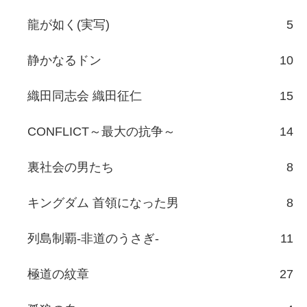
龍が如く(実写)
5
静かなるドン
10
織田同志会 織田征仁
15
CONFLICT～最大の抗争～
14
裏社会の男たち
8
キングダム 首領になった男
8
列島制覇-非道のうさぎ-
11
極道の紋章
27