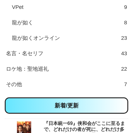
VPet
9
龍が如く
8
龍が如くオンライン
23
名言・名セリフ
43
ロケ地：聖地巡礼
22
その他
7
新着/更新
『日本統一69』侠和会がここに至るま
で、どれだけの者が死に、どれだけ多