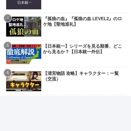
『孤狼の血』『孤狼の血 LEVEL2』のロ
ケ地【聖地巡礼】
【日本統一】シリーズを見る順番、どこ
から見るか？【日本統一外伝】
【清宮物語 攻略】キャラクター：一覧
（交流）
アニメ【日本三國】声に出して言いたい
名言・名セリフ！
【日本統一1～20】破門・絶縁・死亡キャ