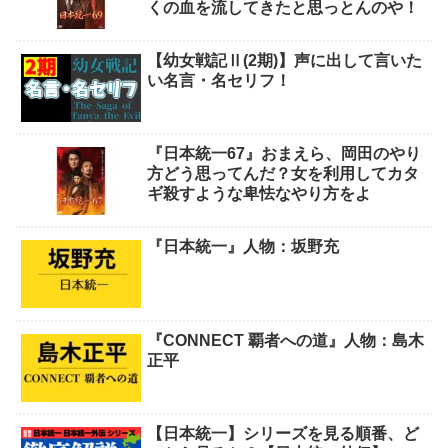
くの血を流してきたと思っとんのや！
【幼女戦記Ⅱ(2期)】声に出して言いた
い名言・名セリフ！
『日本統一67』おまえら、岡田のやり
方どう思ってんだ？女を利用してカタ
ギ殺すような卑怯なやり方をよ
『日本統一』人物：坂野充
『CONNECT 覇者への道』人物：島木
正平
【日本統一】シリーズを見る順番、ど