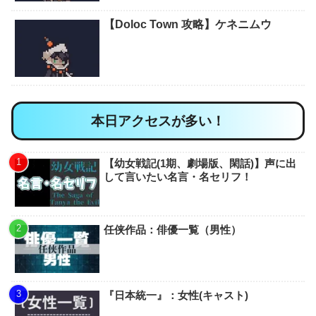
【Doloc Town 攻略】ケネニムウ
本日アクセスが多い！
【幼女戦記(1期、劇場版、閑話)】声に出
して言いたい名言・名セリフ！
任侠作品：俳優一覧（男性）
『日本統一』：女性(キャスト)