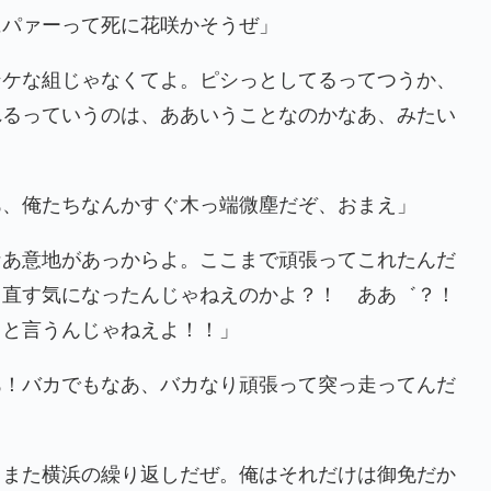
にパァーって死に花咲かそうぜ」
ンケな組じゃなくてよ。ピシっとしてるってつうか、
れるっていうのは、ああいうことなのかなあ、みたい
あ、俺たちなんかすぐ木っ端微塵だぞ、おまえ」
なあ意地があっからよ。ここまで頑張ってこれたんだ
り直す気になったんじゃねえのかよ？！ ああ゛？！
こと言うんじゃねえよ！！」
あ！バカでもなあ、バカなり頑張って突っ走ってんだ
、また横浜の繰り返しだぜ。俺はそれだけは御免だか