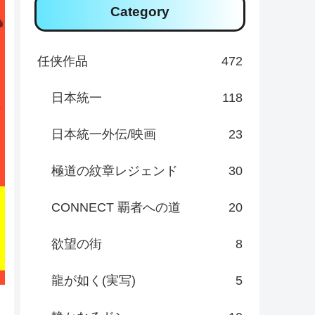
Category
任侠作品
472
日本統一
118
日本統一外伝/映画
23
極道の紋章レジェンド
30
CONNECT 覇者への道
20
欲望の街
8
龍が如く(実写)
5