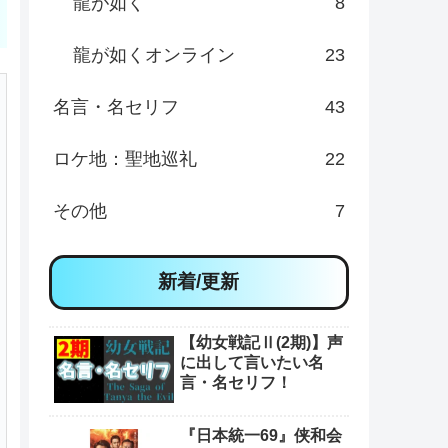
龍が如く
8
龍が如くオンライン
23
名言・名セリフ
43
ロケ地：聖地巡礼
22
その他
7
新着/更新
【幼女戦記Ⅱ(2期)】声
に出して言いたい名
言・名セリフ！
『日本統一69』侠和会