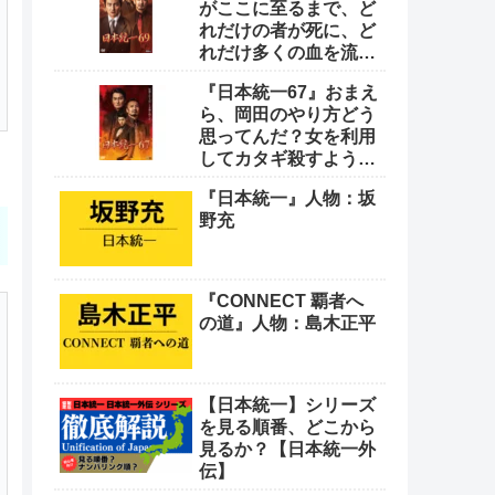
がここに至るまで、ど
れだけの者が死に、ど
れだけ多くの血を流し
てきたと思っとんの
『日本統一67』おまえ
や！
ら、岡田のやり方どう
思ってんだ？女を利用
してカタギ殺すような
卑怯なやり方をよ
『日本統一』人物：坂
野充
『CONNECT 覇者へ
の道』人物：島木正平
【日本統一】シリーズ
を見る順番、どこから
見るか？【日本統一外
伝】