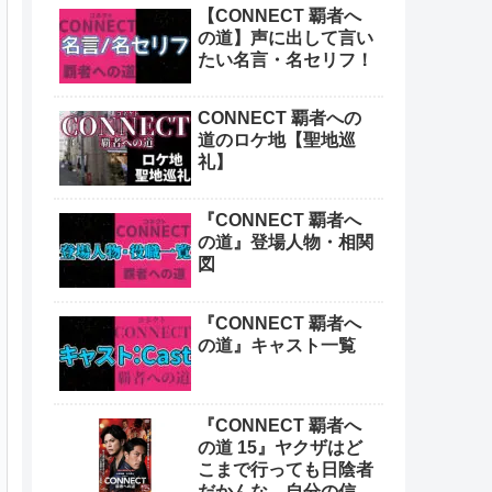
【CONNECT 覇者へ
の道】声に出して言い
たい名言・名セリフ！
CONNECT 覇者への
道のロケ地【聖地巡
礼】
『CONNECT 覇者へ
の道』登場人物・相関
図
『CONNECT 覇者へ
の道』キャスト一覧
『CONNECT 覇者へ
の道 15』ヤクザはど
こまで行っても日陰者
だかんな。自分の信念