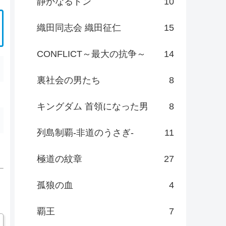
静かなるドン
10
織田同志会 織田征仁
15
CONFLICT～最大の抗争～
14
裏社会の男たち
8
キングダム 首領になった男
8
列島制覇-非道のうさぎ-
11
極道の紋章
27
孤狼の血
4
覇王
7