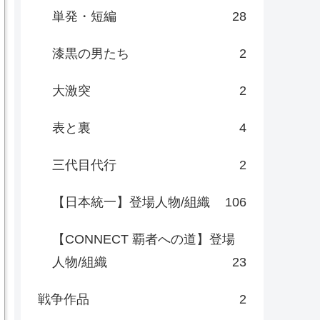
単発・短編
28
漆黒の男たち
2
大激突
2
表と裏
4
三代目代行
2
【日本統一】登場人物/組織
106
【CONNECT 覇者への道】登場
人物/組織
23
戦争作品
2