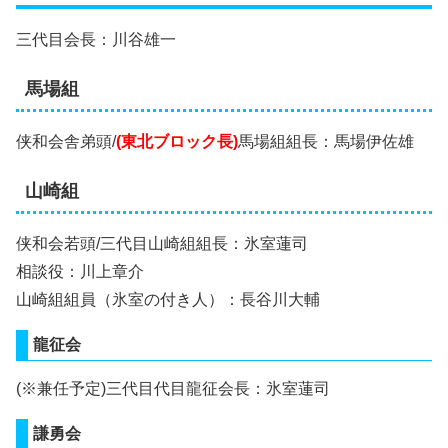
三代目会長：川谷雄一
馬場組
侠和会舎弟頭/
(東北ブロック長)
馬場組組長：馬場伊佐雄
山崎組
侠和会若頭/三代目山崎組組長：氷室蓮司
相談役：川上章介
山崎組組員（氷室の付き人）：長谷川大輔
龍征会
(※兼任予定)三代目代目龍征会長：氷室蓮司
謙勇会