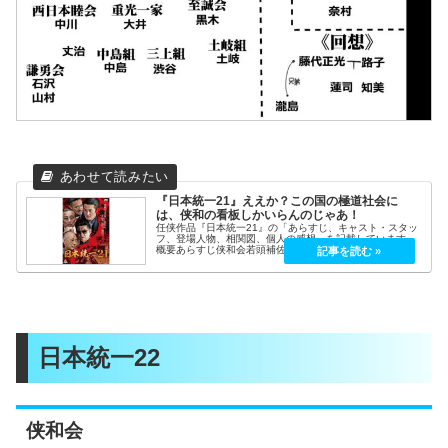
『日本統一21』ええか？この国の極道社会に
は、侠和の看板しかいらんのじゃあ！
任侠作品『日本統一21』の「あらすじ、キャスト・スタッ
フ、登場人物、相関図、個人の感想」を記載しています。
概要あらすじ侠和会若頭補佐・氷室（本宮泰風）と侠和会
幹部・田村（山口祥行）。西日本睦会々長・福本を乱戦に
より仕留めたが、氷室を庇った甥...
日本統一22
侠和会