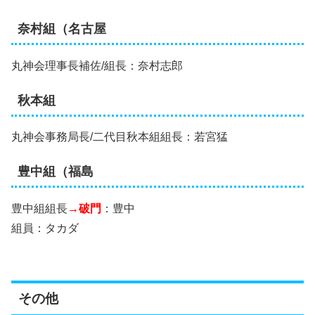
奈村組（名古屋
丸神会理事長補佐/組長：奈村志郎
秋本組
丸神会事務局長/二代目秋本組組長：若宮猛
豊中組（福島
豊中組組長
→破門
：豊中
組員：タカダ
その他