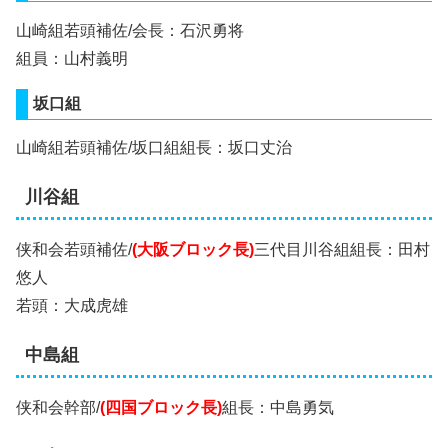
山崎組若頭補佐/会長：石沢勇将
組員：山村義明
坂口組
山崎組若頭補佐/坂口組組長：坂口丈治
川谷組
侠和会若頭補佐/
(大阪ブロック長)
三代目川谷組組長：田村
悠人
若頭：大成虎雄
中島組
侠和会幹部/
(四国ブロック長)
組長：中島勇気