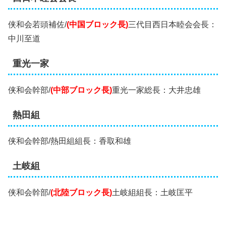
侠和会若頭補佐/
(中国ブロック長)
三代目西日本睦会会長：
中川至道
重光一家
侠和会幹部/
(中部ブロック長)
重光一家総長：大井忠雄
熱田組
侠和会幹部/熱田組組長：香取和雄
土岐組
侠和会幹部/
(北陸ブロック長)
土岐組組長：土岐匡平