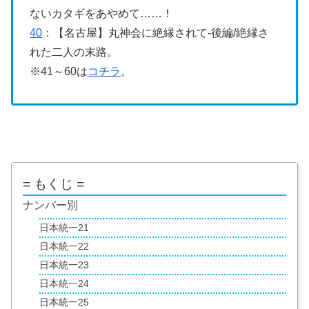
ないカタギをあやめて……！
40
：【名古屋】丸神会に絶縁されて-後編/絶縁さ
れた二人の末路。
※41～60は
コチラ
。
= もくじ =
ナンバー別
日本統一21
日本統一22
日本統一23
日本統一24
日本統一25