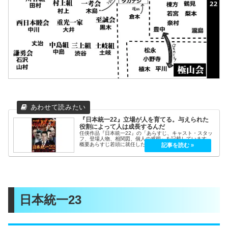
『日本統一22』立場が人を育てる。与えられた
役割によって人は成長するんだ
任侠作品『日本統一22』の「あらすじ、キャスト・スタッ
フ、登場人物、相関図、個人の感想」を記載しています。
概要あらすじ若頭に就任した侠和会若頭山崎組組長・氷室
蓮司（本宮泰風）は、侠和の代紋の元、同じく昇進した若
頭補佐・田村（山口祥行）らと共...
日本統一23