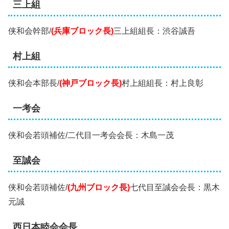
三上組
侠和会幹部/
(兵庫ブロック長)
三上組組長：渋谷誠吾
村上組
侠和会本部長/
(神戸ブロック長)
村上組組長：村上良彰
一考会
侠和会若頭補佐/二代目一考会会長：木島一茂
至誠会
侠和会若頭補佐/
(九州ブロック長)
七代目至誠会会長：黒木
元誠
西日本睦会会長