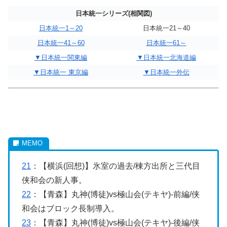
日本統一シリーズ(相関図)
日本統一1～20
日本統一21～40
日本統一41～60
日本統一61～
▼日本統一関東編
▼日本統一北海道編
▼日本統一 東京編
▼日本統一外伝
21
：【横浜(回想)】氷室の過去/棟方出所と三代目
侠和会の新人事。
22
：【青森】丸神(博徒)vs極山会(テキヤ)-前編/侠
和会はブロック長制導入。
23
：【青森】丸神(博徒)vs極山会(テキヤ)-後編/侠