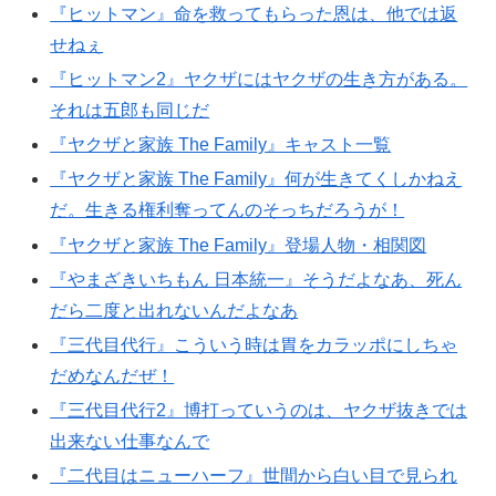
『ヒットマン』命を救ってもらった恩は、他では返
せねぇ
『ヒットマン2』ヤクザにはヤクザの生き方がある。
それは五郎も同じだ
『ヤクザと家族 The Family』キャスト一覧
『ヤクザと家族 The Family』何が生きてくしかねえ
だ。生きる権利奪ってんのそっちだろうが！
『ヤクザと家族 The Family』登場人物・相関図
『やまざきいちもん 日本統一』そうだよなあ、死ん
だら二度と出れないんだよなあ
『三代目代行』こういう時は胃をカラッポにしちゃ
だめなんだぜ！
『三代目代行2』博打っていうのは、ヤクザ抜きでは
出来ない仕事なんで
『二代目はニューハーフ』世間から白い目で見られ