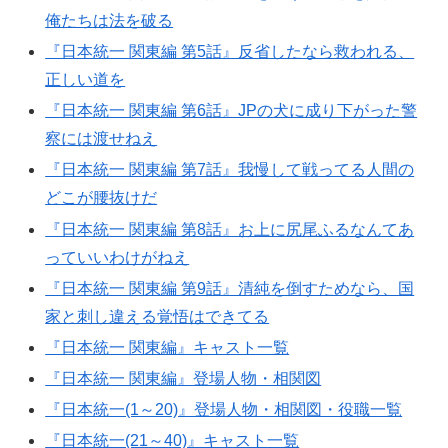
俺たちは法を破る
『日本統一 関東編 第5話』反省したなら救われる、
正しい道を
『日本統一 関東編 第6話』JPの犬に成り下がった警
察には渡せねえ
『日本統一 関東編 第7話』我慢して戦ってる人間の
どこが腰抜けだ
『日本統一 関東編 第8話』お上に尻尾ふるなんてあ
っていいわけがねえ
『日本統一 関東編 第9話』清純を倒すためなら、国
家と刺し違える覚悟はできてる
『日本統一 関東編』キャスト一覧
『日本統一 関東編』登場人物・相関図
『日本統一(1～20)』登場人物・相関図・役職一覧
『日本統一(21～40)』キャスト一覧