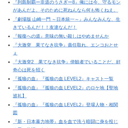
『列島制覇ー非道のうさぎー8』俺には今、守るモン
があんだよ。そのために死ねんなら何も怖くねえ。
『劇場版 山崎一門 ～日本統一～』みんなみんな、生
きているんだ！！友達なんだ！
『報復への道』意味の無い殺しはやめませんか
『大激突 果てなき抗争』責任取れ。エンコおとせ
ぇ
『大激突2 果てなき抗争』傍観者でいることだ、好
奇心は死を招く
『孤狼の血』『孤狼の血 LEVEL2』キャスト一覧
『孤狼の血』『孤狼の血 LEVEL2』のロケ地【聖地
巡礼】
『孤狼の血』『孤狼の血 LEVEL2』登場人物・相関
図
『新・日本暴力地帯』血を血で洗う暗闘に身を投じ