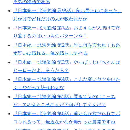
る男の物語である
『日本統一 北海道編 最終話』良い男たちに会った、
おかげでどれだけの人が救われたか
『日本統一 北海道編 第1話』おまえらが人助けで寄
り道するのはいつものパターンや！
『日本統一 北海道編 第2話』誰に何を言われても必
ず疑いは晴れる。俺が晴らしてやる
『日本統一 北海道編 第3話』やっぱりじいちゃんは
ヒーローだよ、そうだろ？
『日本統一 北海道編 第4話』こんな弱いヤツをいた
ぶりやがって許せねえな
『日本統一 北海道編 第5話』聞きてえのはこっち
だ。てめえらこそなんだ？何がしてえんだ？
『日本統一 北海道編 第6話』俺たちが拉致られてボ
コられるって、最近なかなか無かった展開ですね