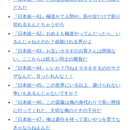
どもだ
『日本統一41』極道かて人間や。筋や掟だけで割り
切れるもんとちゃうやろ
『日本統一42』おめえも極道やってんだったら、い
るんじゃねえのか？命賭けれる男がよ
『日本統一43』お互いカタギのお客さんは関係な
い。ここからは筋モン同士の勝負だ
『日本統一44』いいか？汚ねえマネをするのがヤク
ザなんだ。甘ったれんな！！
『日本統一45』この世界にいる以上、避けられない
争いもあるんじゃないですか？
『日本統一46』この斎藤は俺の身代わりで長い懲役
に行ってくれた、大切な俺のイチの子分だ
『日本統一47』俺は責任を持って若いやつを育てな
きゃならねえんだ