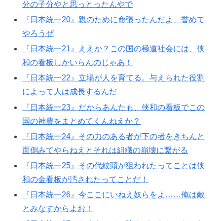
分の子分やと思っとったんやで
『日本統一20』親のために命張ったんだよ、誉めて
やろうぜ
『日本統一21』ええか？この国の極道社会には、侠
和の看板しかいらんのじゃあ！
『日本統一22』立場が人を育てる。与えられた役割
によって人は成長するんだ
『日本統一23』だからあんたも、侠和の看板でこの
国の神農をまとめてくんねえか？
『日本統一24』その力のある者が下の者をきちんと
面倒みてやらねえとそれは組織の崩壊に繋がる
『日本統一25』その代紋頭が狙われたってことは侠
和の金看板が汚されたってことだ！
『日本統一26』今ここにいねえ奴らをよ……俺は敵
とみなすからよお！