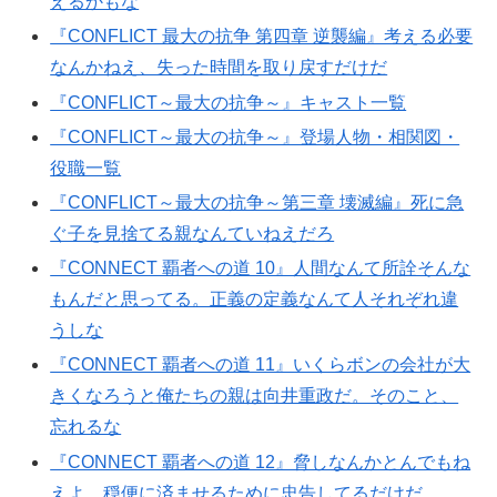
えるかもな
『CONFLICT 最大の抗争 第四章 逆襲編』考える必要
なんかねえ、失った時間を取り戻すだけだ
『CONFLICT～最大の抗争～』キャスト一覧
『CONFLICT～最大の抗争～』登場人物・相関図・
役職一覧
『CONFLICT～最大の抗争～第三章 壊滅編』死に急
ぐ子を見捨てる親なんていねえだろ
『CONNECT 覇者への道 10』人間なんて所詮そんな
もんだと思ってる。正義の定義なんて人それぞれ違
うしな
『CONNECT 覇者への道 11』いくらボンの会社が大
きくなろうと俺たちの親は向井重政だ。そのこと、
忘れるな
『CONNECT 覇者への道 12』脅しなんかとんでもね
えよ、穏便に済ませるために忠告してるだけだ