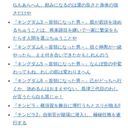
仏もあらへん。頼みになるのは運の良さと身体の強
さだけや
『キングダム3 ～首領になった男～』親が若頭を決め
るちゅうことは、将来跡目を継いで一家に繁栄をも
たらす人間を選ぶちゅうことや
『キングダム4 ～首領になった男～』担ぐ神輿が一緒
やったら、ええ付き合いできたかもしれんのう
『キングダム5 ～首領になった男～』なんぼ世の中変
わってもね、わしの筋は変わりまへん
『キングダム6 ～首領になった男～』己がどっちへ行
くか、決めるんはおまえやない。島津三代目のわし
が言うたら白も黒じゃ！
『チンピラ』横須賀を舞台に博打うちとスリが散る!!
『チンピラ2』自衛官が賭場に潜入し、極秘任務を遂
行する