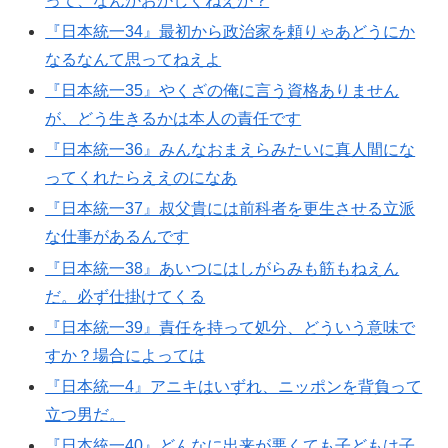
って、なんかおかしくねえか？
『日本統一34』最初から政治家を頼りゃあどうにか
なるなんて思ってねえよ
『日本統一35』やくざの俺に言う資格ありません
が、どう生きるかは本人の責任です
『日本統一36』みんなおまえらみたいに真人間にな
ってくれたらええのになあ
『日本統一37』叔父貴には前科者を更生させる立派
な仕事があるんです
『日本統一38』あいつにはしがらみも筋もねえん
だ。必ず仕掛けてくる
『日本統一39』責任を持って処分、どういう意味で
すか？場合によっては
『日本統一4』アニキはいずれ、ニッポンを背負って
立つ男だ。
『日本統一40』どんなに出来が悪くても子どもは子