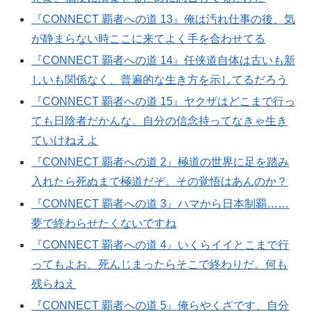
『CONNECT 覇者への道 13』俺は汚れ仕事の後、気
が静まらない時ここに来てよく手を合わせてる
『CONNECT 覇者への道 14』任侠道自体は古いも新
しいも関係なく、普遍的な生き方を示してるだろう
『CONNECT 覇者への道 15』ヤクザはどこまで行っ
ても日陰者だかんな。自分の信念持ってなきゃ生き
ていけねえよ
『CONNECT 覇者への道 2』極道の世界に足を踏み
入れたら死ぬまで極道だぞ。その覚悟はあんのか？
『CONNECT 覇者への道 3』ハマから日本制覇……
夢で終わらせたくないですね
『CONNECT 覇者への道 4』いくらイイとこまで行
ってもよお、死んじまったらそこで終わりだ。何も
残らねえ
『CONNECT 覇者への道 5』俺らやくざです、自分