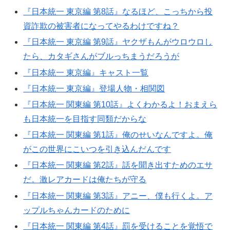
『日本統一 東京編 第8話』なるほど、こっちから投
資詐欺の被害者になってやるわけですね？
『日本統一 東京編 第9話』ヤクザもんがウロウロし
たら、カタギさんがブルっちまうだろうが
『日本統一 東京編』キャスト一覧
『日本統一 東京編』登場人物・相関図
『日本統一 関東編 第10話』よくわかるよ！おまえら
も日本統一を目指す同類だからな
『日本統一 関東編 第1話』俺のせいなんですよ。俺
がこの世界にこいつを引き込んだんです
『日本統一 関東編 第2話』話を聞き出すためのエサ
だ。激レアカードは俺たちが守る
『日本統一 関東編 第3話』アニー、僕も行くよ。ア
ップルちゃんカードのために
『日本統一 関東編 第4話』罰を受けることを覚悟で