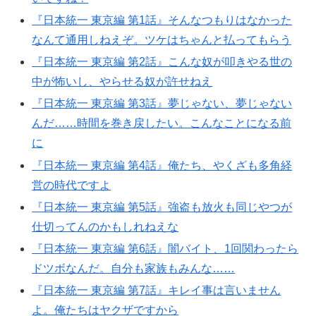
『日本統一 東京編 第1話』そんなつもりはなかった
なんて通用しねえぞ。ツケはちゃんと払ってもらう
『日本統一 東京編 第2話』こんな奴が叩きやる世の
中が怖いし、やらせる奴が許せねえ
『日本統一 東京編 第3話』夢じゃない、夢じゃない
んだ……時間を巻き戻したい。こんなことになる前
に
『日本統一 東京編 第4話』俺たち、やくざも多角経
営の時代ですよ
『日本統一 東京編 第5話』強盗も放火も同じやつが
仕切ってんのかもしれねえな
『日本統一 東京編 第6話』闇バイト、1回関わったら
ドツボなんだ。自分も家族もみんな……
『日本統一 東京編 第7話』キレイ事は言いません
よ。俺たちはヤクザですから