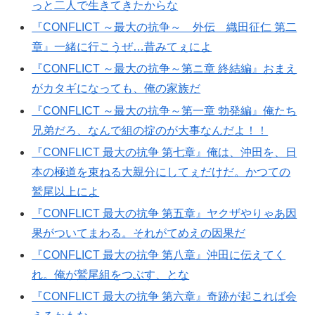
っと二人で生きてきたからな
『CONFLICT ～最大の抗争～ 外伝 織田征仁 第二
章』一緒に行こうぜ…昔みてぇによ
『CONFLICT ～最大の抗争～第ニ章 終結編』おまえ
がカタギになっても、俺の家族だ
『CONFLICT ～最大の抗争～第一章 勃発編』俺たち
兄弟だろ、なんで組の掟のが大事なんだよ！！
『CONFLICT 最大の抗争 第七章』俺は、沖田を、日
本の極道を束ねる大親分にしてぇだけだ。かつての
鷲尾以上によ
『CONFLICT 最大の抗争 第五章』ヤクザやりゃあ因
果がついてまわる。それがてめえの因果だ
『CONFLICT 最大の抗争 第八章』沖田に伝えてく
れ。俺が鷲尾組をつぶす、とな
『CONFLICT 最大の抗争 第六章』奇跡が起これば会