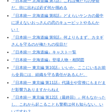
『日本統一 北海道編 第7話』これは俺たちの使命
だ。街に出れば必ず何か掴める
『日本統一 北海道編 第8話』どえらいケンカの最中
に冴えないおっさんの恋のキューピットやるんか
い！
『日本統一 北海道編 第9話』何よりもまず、カタギ
さんを守るのが俺たちの役目だ
『日本統一 北海道編』キャスト一覧
『日本統一 北海道編』登場人物・相関図
『日本統一 東京編 第10話』いいか。ここにいるお前
ら全員には、組織を守る責任があるんだ。
『日本統一 東京編 第11話』代議士や官僚にもまだま
だ影響力ありますからねえ
『日本統一 東京編 第12話（最終回）』何もなかった
し、これから起こることも警察は何も知らない。い
いですね？