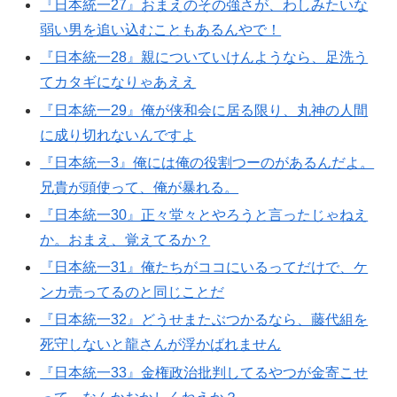
『日本統一27』おまえのその強さが、わしみたいな
弱い男を追い込むこともあるんやで！
『日本統一28』親についていけんようなら、足洗う
てカタギになりゃあええ
『日本統一29』俺が侠和会に居る限り、丸神の人間
に成り切れないんですよ
『日本統一3』俺には俺の役割つーのがあるんだよ。
兄貴が頭使って、俺が暴れる。
『日本統一30』正々堂々とやろうと言ったじゃねえ
か。おまえ、覚えてるか？
『日本統一31』俺たちがココにいるってだけで、ケ
ンカ売ってるのと同じことだ
『日本統一32』どうせまたぶつかるなら、藤代組を
死守しないと龍さんが浮かばれません
『日本統一33』金権政治批判してるやつが金寄こせ