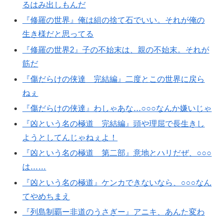
るはみ出しもんだ
『修羅の世界』俺は組の捨て石でいい。それが俺の
生き様だと思ってる
『修羅の世界2』子の不始末は、親の不始末。それが
筋だ
『傷だらけの侠達 完結編』二度とこの世界に戻ら
ねぇ
『傷だらけの侠達』わしゃあな…○○○なんか嫌いじゃ
『凶という名の極道 完結編』頭や理屈で長生きし
ようとしてんじゃねぇよ！
『凶という名の極道 第二部』意地とハリだぜ、○○○
は……
『凶という名の極道』ケンカできないなら、○○○なん
てやめちまえ
『列島制覇ー非道のうさぎー』アニキ、あんた変わ