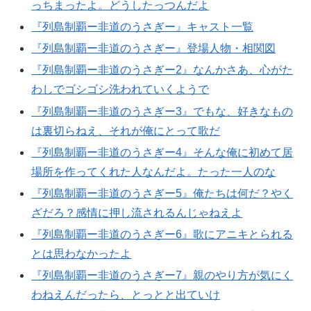
っちまったよ。どうしたっつんだよ
『列島制覇ー非道のうさぎー』キャスト一覧
『列島制覇ー非道のうさぎー』登場人物・相関図
『列島制覇ー非道のうさぎー2』なんかさあ、心がた
わしでゴシゴシ洗われていくようで
『列島制覇ー非道のうさぎー3』でもな、好きなもの
は裏切らねえ、それが俺にとって歌だ
『列島制覇ー非道のうさぎー4』そんな俺に初めて居
場所を作ってくれた人なんだよ。たった一人のな
『列島制覇ー非道のうさぎー5』俺たちは何だ？やく
ざだろ？感情に押し流されるんじゃねえよ
『列島制覇ー非道のうさぎー6』歌にアニキとられる
とは思わなかったよ
『列島制覇ー非道のうさぎー7』親のやり方が気にく
わねえんだったら、とっとと出ていけ