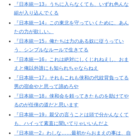
『日本統一13』うちに入らなくても、いずれ色んな
組が入り込んでくる
『日本統一14』この東北を守っていくために、あん
たの力が欲しい。
『日本統一15』俺たちは力のある奴に従うってい
う、シンプルなルールで生きてる
『日本統一16』これは絶対にしくじれねえし、おま
えと俺以外誰にも知られちゃならねえ
『日本統一17』それもこれも侠和の代紋背負ってる
男の宿命やと思って諦めろや
『日本統一18』侠和会を頼ってきたものを助けてや
るのが任侠の道だと思います
『日本統一19』親父の言うことは頭で分かんなくて
も、ハイって素直に聞いてりゃいいんだよ
『日本統一2』わしな……最初からおまえの事は、自