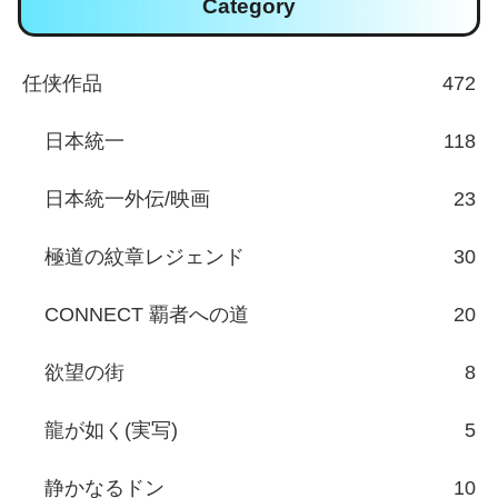
Category
任侠作品
472
日本統一
118
日本統一外伝/映画
23
極道の紋章レジェンド
30
CONNECT 覇者への道
20
欲望の街
8
龍が如く(実写)
5
静かなるドン
10