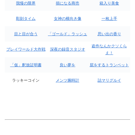
我慢の限界
損になる商売
箱入り美食
彫刻タイム
女神の横向き像
一枚上手
目と目が合う
「ゴールド」ラッシュ
思い出の香り
盗作なんかクソくら
プレイワールド大作戦
深夜の録音スタジオ
え！
「仮」釈放証明書
良い夢を
屁をするトランペット
ラッキーコイン
メンツ腕時計
詰マリグルイ