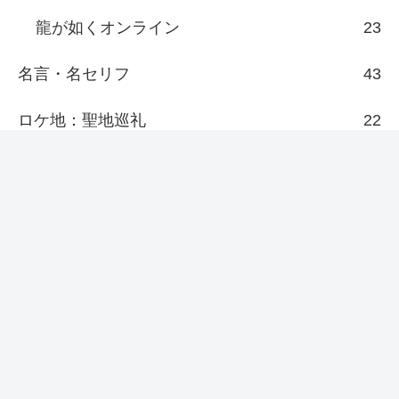
龍が如くオンライン
23
名言・名セリフ
43
ロケ地：聖地巡礼
22
その他
7
新着/更新
『日本統一69』侠和会がここに至るま
で、どれだけの者が死に、どれだけ多
くの血を流してきたと思っとんのや！
【幼女戦記Ⅱ(2期)】声に出して言いた
い名言・名セリフ！