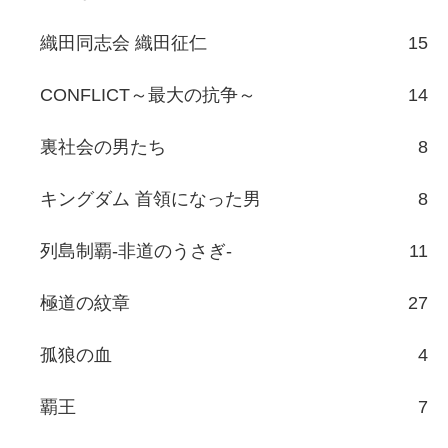
織田同志会 織田征仁
15
CONFLICT～最大の抗争～
14
裏社会の男たち
8
キングダム 首領になった男
8
列島制覇-非道のうさぎ-
11
極道の紋章
27
孤狼の血
4
覇王
7