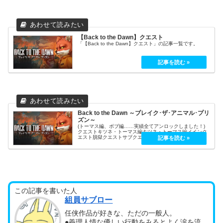
【Back to the Dawn】クエスト
「【Back to the Dawn】クエスト」の記事一覧です。
Back to the Dawn ～ブレイク･ザ･アニマル･プリ
ズン～
(トーマス編、ボブ編……実績全てアンロックしました！)
クエストキツネ・トーマス編キツネ・トーマス編メインク
エスト脱獄クエストサブクエスト散髪屋クエスト隊長クエ
ストビッグフット：クエストシャープファング：クエスト
ブラッククロー：クエストパンサ...
この記事を書いた人
組員サブロー
任侠作品が好きな、ただの一般人。
●義理人情な優しい行動をみるとよく涙を流