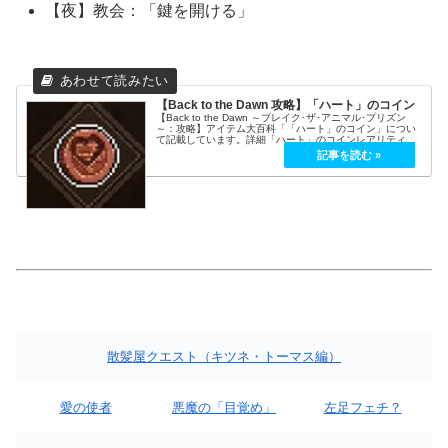
【夜】教会：「鍵を開ける」
【Back to the Dawn 攻略】「ハート」のコイン
【Back to the Dawn ～ブレイク･ザ･アニマル･プリズン
～：攻略】アイテム大百科「「ハート」のコイン」につい
て記載しています。詳細「ハート」のコインレアリティ初
級カテゴリ分解ツール効果分解に使用できる。分解する
時、ポイント＋1...
散髪屋クエスト（キツネ・トーマス編）
愛の使者
悪魔の「目覚め」
左足フェチ？