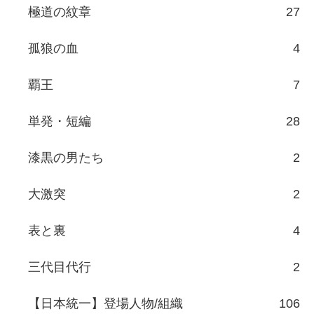
極道の紋章
27
孤狼の血
4
覇王
7
単発・短編
28
漆黒の男たち
2
大激突
2
表と裏
4
三代目代行
2
【日本統一】登場人物/組織
106