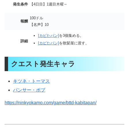
発生条件
【4日目】1週目木曜～
100ドル
報酬
【名声】10
[カビたパン]
を3個集める。
詳細
[カビたパン]
を散髪屋に渡す。
クエスト発生キャラ
キツネ・トーマス
パンサー・ボブ
https://ninkyokamo.com/game/bttd-kabitapan/