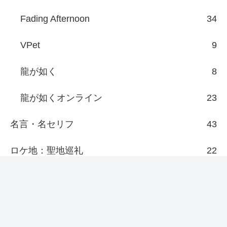
Fading Afternoon
34
VPet
9
龍が如く
8
龍が如くオンライン
23
名言・名セリフ
43
ロケ地：聖地巡礼
22
その他
7
新着/更新