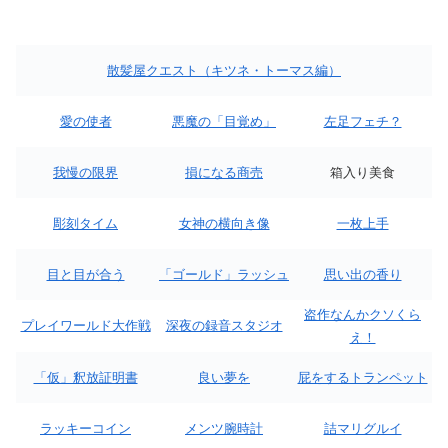
散髪屋クエスト（キツネ・トーマス編）
愛の使者
悪魔の「目覚め」
左足フェチ？
我慢の限界
損になる商売
箱入り美食
彫刻タイム
女神の横向き像
一枚上手
目と目が合う
「ゴールド」ラッシュ
思い出の香り
盗作なんかクソくら
プレイワールド大作戦
深夜の録音スタジオ
え！
「仮」釈放証明書
良い夢を
屁をするトランペット
ラッキーコイン
メンツ腕時計
詰マリグルイ