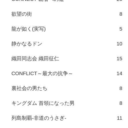
欲望の街
8
龍が如く(実写)
5
静かなるドン
10
織田同志会 織田征仁
15
CONFLICT～最大の抗争～
14
裏社会の男たち
8
キングダム 首領になった男
8
列島制覇-非道のうさぎ-
11