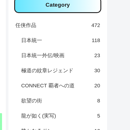
Category
任侠作品
472
日本統一
118
日本統一外伝/映画
23
極道の紋章レジェンド
30
CONNECT 覇者への道
20
欲望の街
8
龍が如く(実写)
5