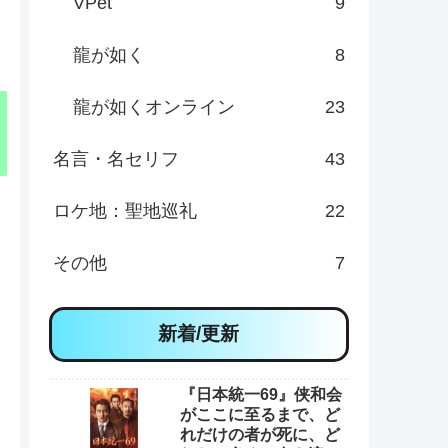
VPet
9
龍が如く
8
龍が如くオンライン
23
名言・名セリフ
43
ロケ地：聖地巡礼
22
その他
7
新着/更新
『日本統一69』侠和会
がここに至るまで、ど
れだけの者が死に、ど