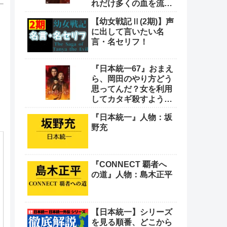
れだけ多くの血を流し
てきたと思っとんの
【幼女戦記Ⅱ(2期)】声
や！
に出して言いたい名
言・名セリフ！
『日本統一67』おまえ
ら、岡田のやり方どう
思ってんだ？女を利用
してカタギ殺すような
卑怯なやり方をよ
『日本統一』人物：坂
野充
『CONNECT 覇者へ
の道』人物：島木正平
【日本統一】シリーズ
を見る順番、どこから