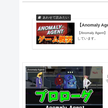
【Anomaly 
【Anomaly Ag
しています。
Anomaly Agent