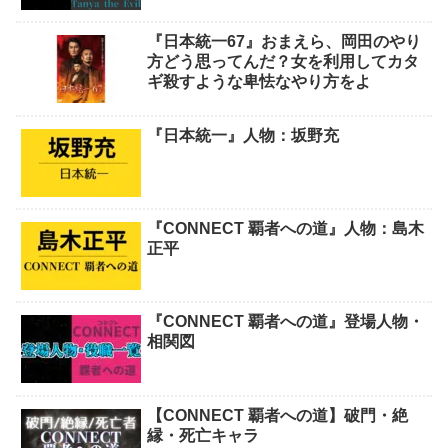
『日本統一67』おまえら、岡田のやり
方どう思ってんだ？女を利用してカタ
ギ殺すような卑怯なやり方をよ
『日本統一』人物：坂野充
『CONNECT 覇者への道』人物：島木
正平
『CONNECT 覇者への道』登場人物・
相関図
【CONNECT 覇者への道】破門・絶
縁・死亡キャラ