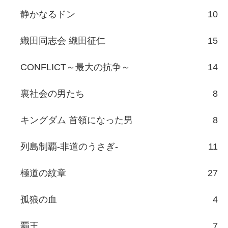
静かなるドン
10
織田同志会 織田征仁
15
CONFLICT～最大の抗争～
14
裏社会の男たち
8
キングダム 首領になった男
8
列島制覇-非道のうさぎ-
11
極道の紋章
27
孤狼の血
4
覇王
7