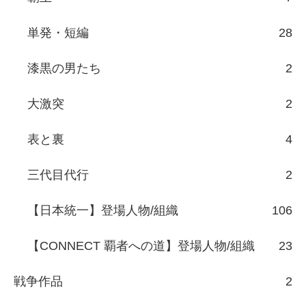
単発・短編
28
漆黒の男たち
2
大激突
2
表と裏
4
三代目代行
2
【日本統一】登場人物/組織
106
【CONNECT 覇者への道】登場人物/組織
23
戦争作品
2