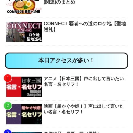
(関連)のまとめ
CONNECT 覇者への道のロケ地【聖地
巡礼】
本日アクセスが多い！
アニメ【日本三國】声に出して言いたい
名言・名セリフ！
映画【超かぐや姫！】声に出して言いた
い名言・名セリフ！