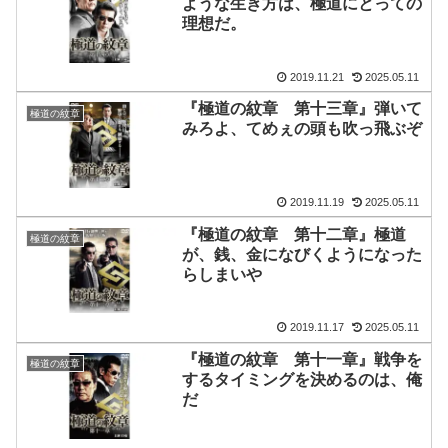
ような生き方は、極道にとっての
理想だ。
2019.11.21
2025.05.11
『極道の紋章 第十三章』弾いて
極道の紋章
みろよ、てめぇの頭も吹っ飛ぶぞ
2019.11.19
2025.05.11
『極道の紋章 第十二章』極道
極道の紋章
が、銭、金になびくようになった
らしまいや
2019.11.17
2025.05.11
『極道の紋章 第十一章』戦争を
極道の紋章
するタイミングを決めるのは、俺
だ