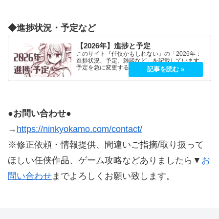
◆進捗状況・予定など
【2026年】進捗と予定
このサイト『任侠かもしれない』の「2026年：
進捗状況、予定、雑談など」を記載しています。
予定を急に変更することが、よくあります。
2026年5月2026年5月21日（木）『プロミス・マ
スコットエージェンシー』良かったです！世界観
もキャラも好…
●お問い合わせ●
→
https://ninkyokamo.com/contact/
※修正依頼・情報提供、間違いご指摘/取り扱って
ほしい任侠作品、ゲーム攻略などありましたら▼
お
問い合わせ
までよろしくお願い致します。