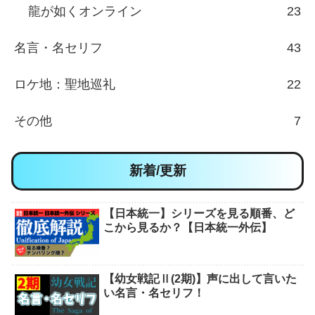
龍が如くオンライン
23
名言・名セリフ
43
ロケ地：聖地巡礼
22
その他
7
新着/更新
【日本統一】シリーズを見る順番、ど
こから見るか？【日本統一外伝】
【幼女戦記Ⅱ(2期)】声に出して言いた
い名言・名セリフ！