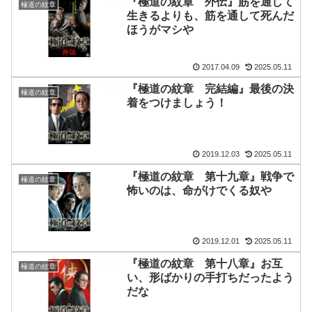
『極道の紋章 外伝』筋を通して
極道の紋章
生きるよりも、筋を通して死んだ
ほうがマシや
2017.04.09
2025.05.11
『極道の紋章 完結編』最後の決
極道の紋章
着をつけましょう！
2019.12.03
2025.05.11
『極道の紋章 第十九章』戦争で
極道の紋章
怖いのは、命がけでくる奴や
2019.12.01
2025.05.11
『極道の紋章 第十八章』お互
極道の紋章
い、形ばかりの手打ちだったよう
だな