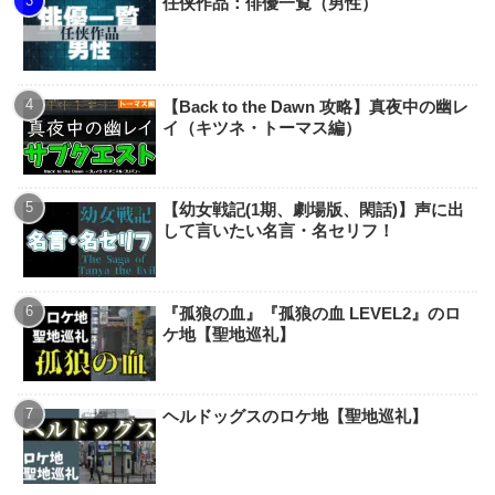
任侠作品：俳優一覧（男性）
【Back to the Dawn 攻略】真夜中の幽レ
イ（キツネ・トーマス編）
【幼女戦記(1期、劇場版、閑話)】声に出
して言いたい名言・名セリフ！
『孤狼の血』『孤狼の血 LEVEL2』のロ
ケ地【聖地巡礼】
ヘルドッグスのロケ地【聖地巡礼】