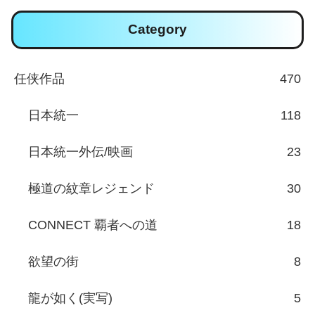
Category
任侠作品
470
日本統一
118
日本統一外伝/映画
23
極道の紋章レジェンド
30
CONNECT 覇者への道
18
欲望の街
8
龍が如く(実写)
5