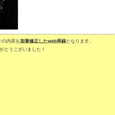
その内容を
加筆修正したweb再録
となります。
がとうございました！