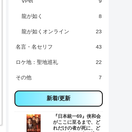
VPet
9
龍が如く
8
龍が如くオンライン
23
名言・名セリフ
43
ロケ地：聖地巡礼
22
その他
7
新着/更新
『日本統一69』侠和会
がここに至るまで、ど
れだけの者が死に、ど