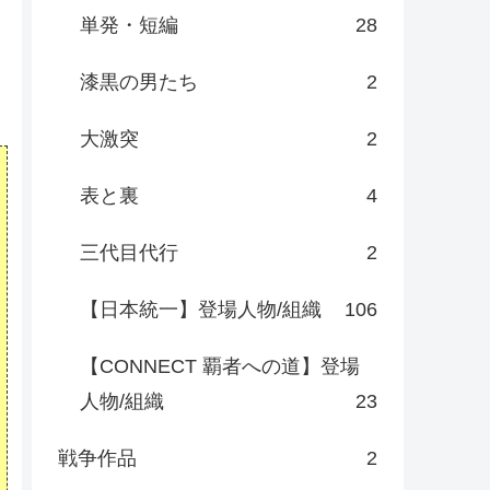
単発・短編
28
漆黒の男たち
2
大激突
2
表と裏
4
三代目代行
2
【日本統一】登場人物/組織
106
【CONNECT 覇者への道】登場
人物/組織
23
戦争作品
2