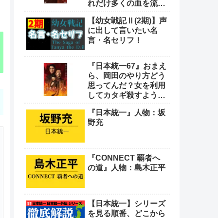
れだけ多くの血を流し
てきたと思っとんの
【幼女戦記Ⅱ(2期)】声
や！
に出して言いたい名
言・名セリフ！
『日本統一67』おまえ
ら、岡田のやり方どう
思ってんだ？女を利用
してカタギ殺すような
卑怯なやり方をよ
『日本統一』人物：坂
野充
『CONNECT 覇者へ
の道』人物：島木正平
【日本統一】シリーズ
を見る順番、どこから