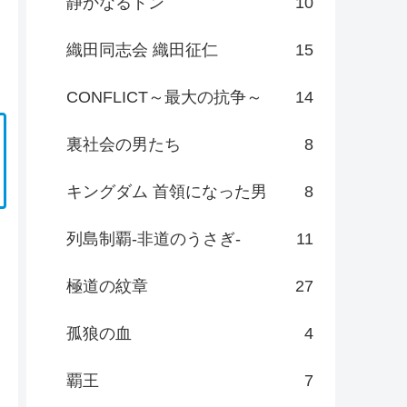
静かなるドン
10
織田同志会 織田征仁
15
CONFLICT～最大の抗争～
14
裏社会の男たち
8
キングダム 首領になった男
8
列島制覇-非道のうさぎ-
11
極道の紋章
27
孤狼の血
4
覇王
7