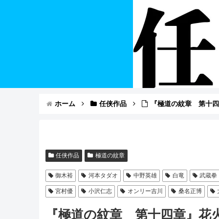
ホーム
任侠作品
『極道の紋章 第十
任侠作品
極道の紋章
御木裕
河本タダオ
中野英雄
白竜
武蔵拳
宮村優
小沢仁志
オンリー吉川
桑名正博
『極道の紋章 第十四章』花