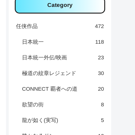
Category
任侠作品
472
日本統一
118
日本統一外伝/映画
23
極道の紋章レジェンド
30
CONNECT 覇者への道
20
欲望の街
8
龍が如く(実写)
5