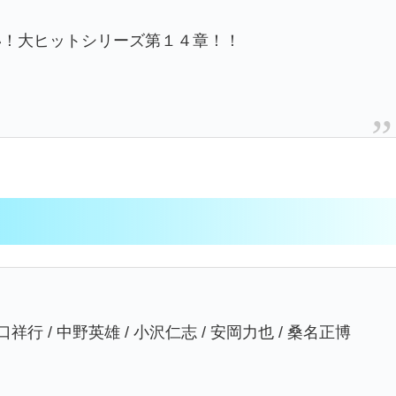
い！大ヒットシリーズ第１４章！！
 山口祥行 / 中野英雄 / 小沢仁志 / 安岡力也 / 桑名正博