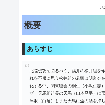
ス
概要
あらすじ
北陸侵攻を図るべく、福井の松井組を
れを不服に思う松井組の若頭は明道会
化する中、関東睦会の桐生（小沢仁志
ザ・天馬組組長の天馬（山本昌平）に
津浪（白竜）もまた天馬に盃の話を持