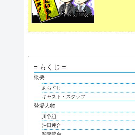
= もくじ =
概要
あらすじ
キャスト・スタッフ
登場人物
川谷組
沖田連合
関東睦会