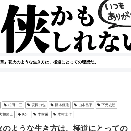
四章』花火のような生き方は、極道にとっての理想だ。
松田一三
安岡力也
國本鍾建
山本昌平
下元史朗
大和武士
Koji
木村栄
木村圭作
火のような生き方は、極道にとっての