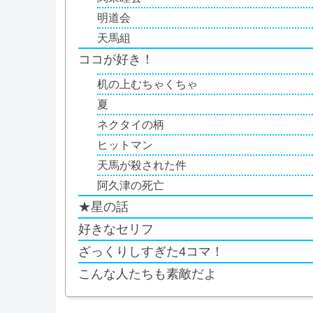
明道会
天馬組
ココが好き！
机の上むちゃくちゃ
夏
ネクタイの柄
ヒットマン
天馬が殺された件
阿久津の死亡
★星の話
好きなセリフ
ざっくりしすぎた4コマ！
こんな人たちも素敵だよ