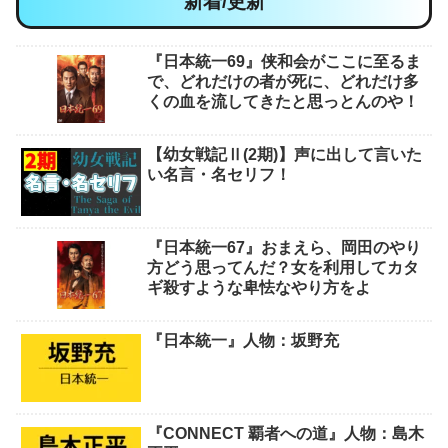
新着/更新
『日本統一69』侠和会がここに至るま
で、どれだけの者が死に、どれだけ多
くの血を流してきたと思っとんのや！
【幼女戦記Ⅱ(2期)】声に出して言いた
い名言・名セリフ！
『日本統一67』おまえら、岡田のやり
方どう思ってんだ？女を利用してカタ
ギ殺すような卑怯なやり方をよ
『日本統一』人物：坂野充
『CONNECT 覇者への道』人物：島木