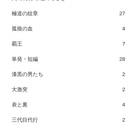
極道の紋章
27
孤狼の血
4
覇王
7
単発・短編
28
漆黒の男たち
2
大激突
2
表と裏
4
三代目代行
2