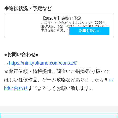
◆進捗状況・予定など
【2026年】進捗と予定
このサイト『任侠かもしれない』の「2026年：
進捗状況、予定、雑談など」を記載しています。
予定を急に変更することが、よくあります。
2026年5月2026年5月21日（木）『プロミス・マ
スコットエージェンシー』良かったです！世界観
もキャラも好…
●お問い合わせ●
→
https://ninkyokamo.com/contact/
※修正依頼・情報提供、間違いご指摘/取り扱って
ほしい任侠作品、ゲーム攻略などありましたら▼
お
問い合わせ
までよろしくお願い致します。