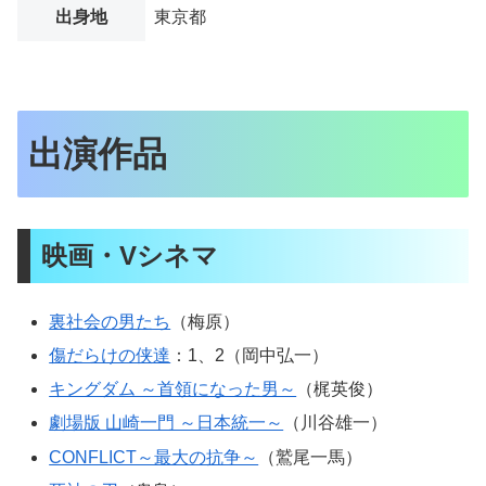
出身地
東京都
出演作品
映画・Vシネマ
裏社会の男たち
（梅原）
傷だらけの侠達
：1、2（岡中弘一）
キングダム ～首領になった男～
（梶英俊）
劇場版 山崎一門 ～日本統一～
（川谷雄一）
CONFLICT～最大の抗争～
（鷲尾一馬）