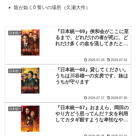
龍が如く0 誓いの場所（久瀬大作）
『日本統一69』侠和会がここに至
日本統一
るまで、どれだけの者が死に、ど
れだけ多くの血を流してきたと思
っとんのや！
2026.07.29
2026.07.31
『日本統一68』貸してください。
日本統一
うちは川谷雄一の女房です、妹は
うちが守ります
2026.07.27
2026.07.30
『日本統一67』おまえら、岡田の
日本統一
やり方どう思ってんだ？女を利用
してカタギ殺すような卑怯なやり
方をよ
2026.05.25
2026.07.27