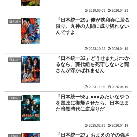
2019.05.03
2026.04.23
『日本統一29』俺が侠和会に居る
日本統一
限り、丸神の人間に成り切れない
んですよ
2023.10.22
2026.04.19
『日本統一32』どうせまたぶつか
日本統一
るなら、藤代組を死守しないと龍
さんが浮かばれません
2023.11.09
2026.04.19
『日本統一58』●●●みたいなやつ
日本統一
を国政に復帰させたら、日本はま
た暗黒時代に逆戻りだ
2025.02.23
2026.04.19
『日本統一27』おまえのその強さ
日本統一