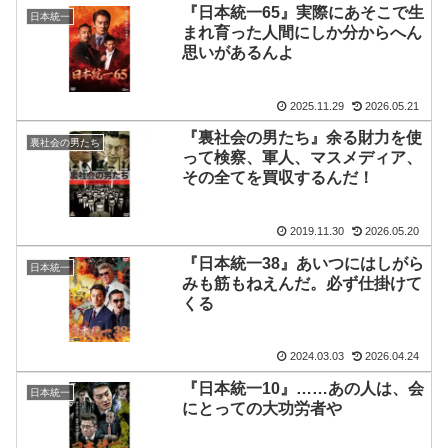
『日本統一65』実際にあそこで生
日本統一
まれ育った人間にしか分からへん
思いがあるんよ
2025.11.29
2026.05.21
『裏社会の男たち』余る財力を使
裏社会の男たち
って検察、軍人、マスメディア、
その全てを買収するんだ！
2019.11.30
2026.05.20
『日本統一38』あいつにはしがら
日本統一
みも筋もねえんだ。必ず仕掛けて
くる
2024.03.03
2026.04.24
『日本統一10』……あの人は、会
日本統一
にとっての大功労者や