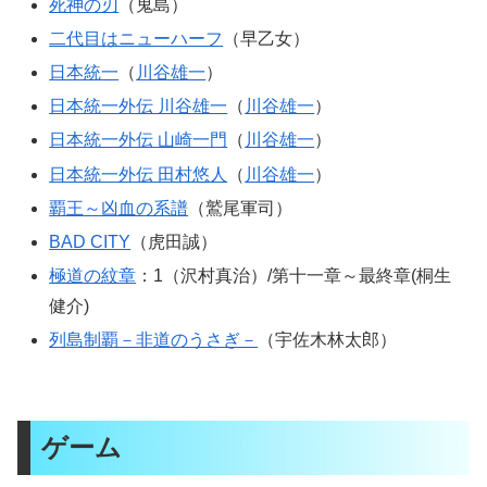
死神の刃
（鬼島）
二代目はニューハーフ
（早乙女）
日本統一
（
川谷雄一
）
日本統一外伝 川谷雄一
（
川谷雄一
）
日本統一外伝 山崎一門
（
川谷雄一
）
日本統一外伝 田村悠人
（
川谷雄一
）
覇王～凶血の系譜
（鷲尾軍司）
BAD CITY
（虎田誠）
極道の紋章
：1（沢村真治）/第十一章～最終章(桐生
健介)
列島制覇－非道のうさぎ－
（
宇佐木林太郎
）
ゲーム