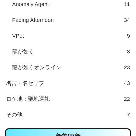
Anomaly Agent
11
Fading Afternoon
34
VPet
9
龍が如く
8
龍が如くオンライン
23
名言・名セリフ
43
ロケ地：聖地巡礼
22
その他
7