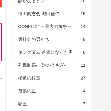
静かなるドン
10
織田同志会 織田征仁
15
CONFLICT～最大の抗争～
14
裏社会の男たち
8
キングダム 首領になった男
8
列島制覇-非道のうさぎ-
11
極道の紋章
27
孤狼の血
4
覇王
7