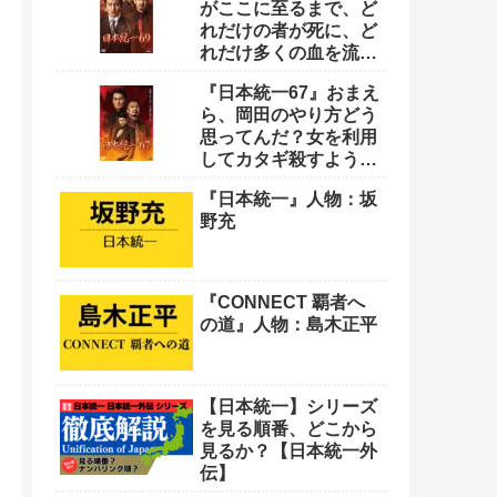
がここに至るまで、ど
れだけの者が死に、ど
れだけ多くの血を流し
てきたと思っとんの
『日本統一67』おまえ
や！
ら、岡田のやり方どう
思ってんだ？女を利用
してカタギ殺すような
卑怯なやり方をよ
『日本統一』人物：坂
野充
『CONNECT 覇者へ
の道』人物：島木正平
【日本統一】シリーズ
を見る順番、どこから
見るか？【日本統一外
伝】