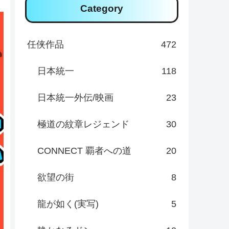
Category
任侠作品
472
日本統一
118
日本統一外伝/映画
23
極道の紋章レジェンド
30
CONNECT 覇者への道
20
欲望の街
8
龍が如く(実写)
5