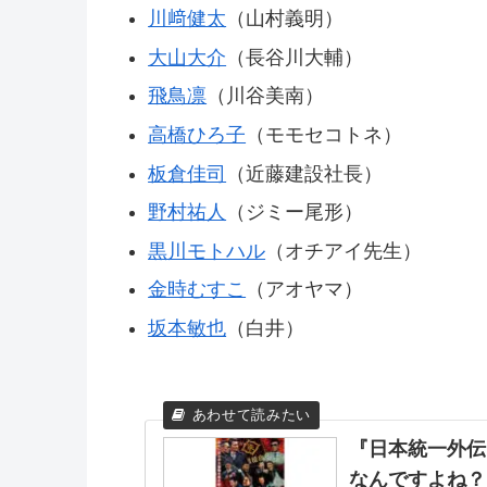
川﨑健太
（山村義明）
大山大介
（長谷川大輔）
飛鳥凛
（川谷美南）
高橋ひろ子
（モモセコトネ）
板倉佳司
（近藤建設社長）
野村祐人
（ジミー尾形）
黒川モトハル
（オチアイ先生）
金時むすこ
（アオヤマ）
坂本敏也
（白井）
『日本統一外伝
なんですよね？