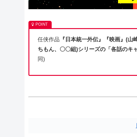
任侠作品
『日本統一外伝』『映画』(山
ちもん、〇〇組)シリーズの「各話のキャ
同)