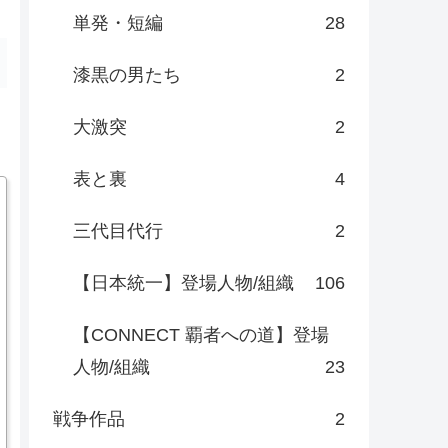
単発・短編
28
漆黒の男たち
2
大激突
2
表と裏
4
三代目代行
2
【日本統一】登場人物/組織
106
【CONNECT 覇者への道】登場
人物/組織
23
戦争作品
2