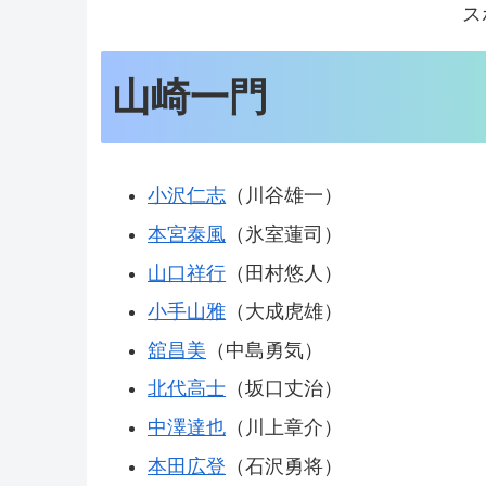
ス
山崎一門
小沢仁志
（川谷雄一）
本宮泰風
（氷室蓮司）
山口祥行
（田村悠人）
小手山雅
（大成虎雄）
舘昌美
（中島勇気）
北代高士
（坂口丈治）
中澤達也
（川上章介）
本田広登
（石沢勇将）