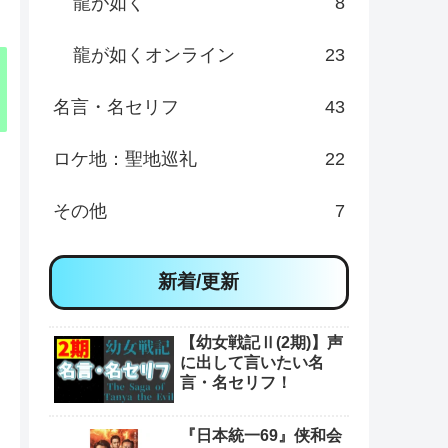
龍が如く
8
龍が如くオンライン
23
名言・名セリフ
43
ロケ地：聖地巡礼
22
その他
7
新着/更新
【幼女戦記Ⅱ(2期)】声
に出して言いたい名
言・名セリフ！
『日本統一69』侠和会