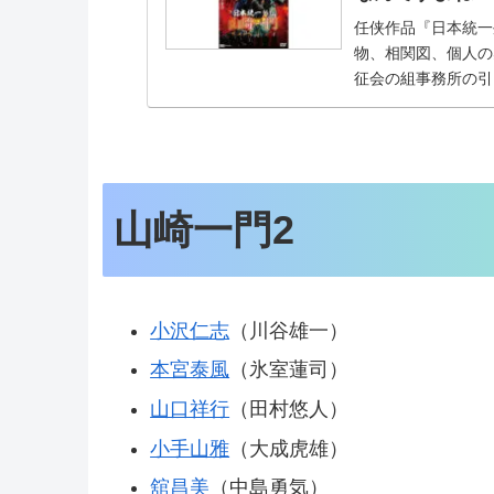
任侠作品『日本統一
物、相関図、個人の
征会の組事務所の引
使用するようにき...
山崎一門2
小沢仁志
（川谷雄一）
本宮泰風
（氷室蓮司）
山口祥行
（田村悠人）
小手山雅
（大成虎雄）
舘昌美
（中島勇気）