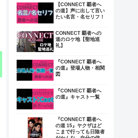
【CONNECT 覇者へ
の道】声に出して言い
たい名言・名セリフ！
CONNECT 覇者への
道のロケ地【聖地巡
礼】
『CONNECT 覇者へ
の道』登場人物・相関
図
『CONNECT 覇者へ
の道』キャスト一覧
『CONNECT 覇者へ
の道 15』ヤクザはど
こまで行っても日陰者
だかんな。自分の信念