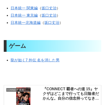
日本統一 関東編
（
坂口丈治
）
日本統一 東京編
（
坂口丈治
）
日本統一北海道編
（
坂口丈治
）
ゲーム
龍が如く7 外伝 名を消した男
『CONNECT 覇者への道 15』ヤ
CONNECT 覇者への道
クザはどこまで行っても日陰者だ
かんな。自分の信念持ってなきゃ
生きていけねえよ