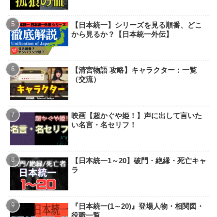
【日本統一】シリーズを見る順番、どこ
から見るか？【日本統一外伝】
【清宮物語 攻略】キャラクター：一覧
（交流）
映画【超かぐや姫！】声に出して言いた
い名言・名セリフ！
【日本統一1～20】破門・絶縁・死亡キャ
ラ
『日本統一(1～20)』登場人物・相関図・
役職一覧