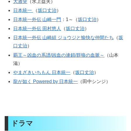
大激突
（水上益夫）
日本統一
（
坂口丈治
）
日本統一外伝 山崎一門
：1～（
坂口丈治
）
日本統一外伝 田村悠人
（
坂口丈治
）
日本統一外伝 山崎組 ジョウジと愉快な仲間たち
（
坂
口丈治
）
覇王～凶血の系譜/凶血の連鎖/群狼の血脈～
（山本
滋）
やまざきいちもん 日本統一
（
坂口丈治
）
龍が如く Powered by 日本統一
（田中シンジ）
ドラマ