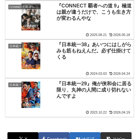
『CONNECT 覇者への道 9』極道
CONNECT 覇者への道
は親が違うだけで、こうも生き方
が変わるんやな
2025.08.21
2026.05.18
『日本統一38』あいつにはしがら
日本統一
みも筋もねえんだ。必ず仕掛けて
くる
2024.03.03
2026.04.24
『日本統一29』俺が侠和会に居る
日本統一
限り、丸神の人間に成り切れない
んですよ
2023.10.22
2026.04.19
X
Facebook
はてブ
コピー