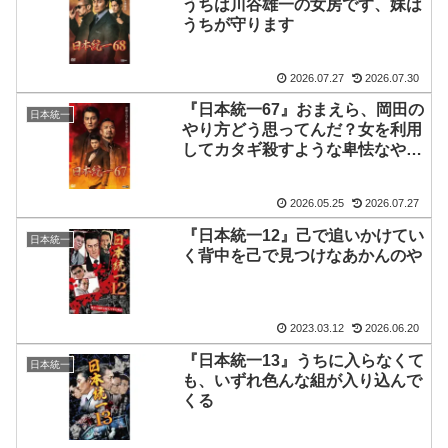
うちは川谷雄一の女房です、妹は
うちが守ります
2026.07.27
2026.07.30
『日本統一67』おまえら、岡田の
日本統一
やり方どう思ってんだ？女を利用
してカタギ殺すような卑怯なやり
方をよ
2026.05.25
2026.07.27
『日本統一12』己で追いかけてい
日本統一
く背中を己で見つけなあかんのや
2023.03.12
2026.06.20
『日本統一13』うちに入らなくて
日本統一
も、いずれ色んな組が入り込んで
くる