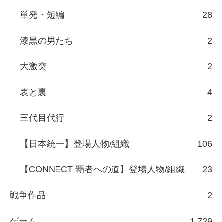
単発・短編
28
漆黒の男たち
2
大激突
2
表と裏
4
三代目代行
2
【日本統一】登場人物/組織
106
【CONNECT 覇者への道】登場人物/組織
23
戦争作品
2
ゲーム
1,729