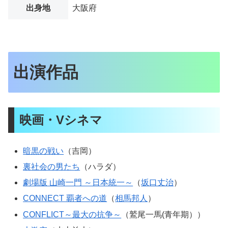
出身地
大阪府
出演作品
映画・Vシネマ
暗黒の戦い
（吉岡）
裏社会の男たち
（ハラダ）
劇場版 山崎一門 ～日本統一～
（
坂口丈治
）
CONNECT 覇者への道
（
相馬邦人
）
CONFLICT～最大の抗争～
（鷲尾一馬(青年期））