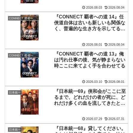
2026.08.03
2026.08.04
『CONNECT 覇者への道 14』任
CONNECT 覇者への道
侠道自体は古いも新しいも関係な
く、普遍的な生き方を示してるだ
ろう
2026.08.01
2026.08.04
『CONNECT 覇者への道 13』俺
CONNECT 覇者への道
は汚れ仕事の後、気が静まらない
時ここに来てよく手を合わせてる
2026.03.10
2026.08.01
『日本統一69』侠和会がここに至
日本統一
るまで、どれだけの者が死に、ど
れだけ多くの血を流してきたと思
っとんのや！
2026.07.29
2026.07.31
『日本統一68』貸してください。
日本統一