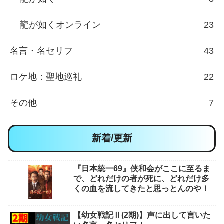
龍が如くオンライン
23
名言・名セリフ
43
ロケ地：聖地巡礼
22
その他
7
新着/更新
『日本統一69』侠和会がここに至るま
で、どれだけの者が死に、どれだけ多
くの血を流してきたと思っとんのや！
【幼女戦記Ⅱ(2期)】声に出して言いた