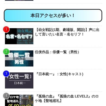
本日アクセスが多い！
【幼女戦記(1期、劇場版、閑話)】声に出
して言いたい名言・名セリフ！
任侠作品：俳優一覧（男性）
『日本統一』：女性(キャスト)
『孤狼の血』『孤狼の血 LEVEL2』のロ
ケ地【聖地巡礼】