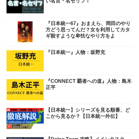
い名言・名セリフ！
『日本統一67』おまえら、岡田のやり
方どう思ってんだ？女を利用してカタ
ギ殺すような卑怯なやり方をよ
『日本統一』人物：坂野充
『CONNECT 覇者への道』人物：島木
正平
【日本統一】シリーズを見る順番、ど
こから見るか？【日本統一外伝】