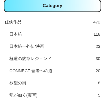
Category
任侠作品
472
日本統一
118
日本統一外伝/映画
23
極道の紋章レジェンド
30
CONNECT 覇者への道
20
欲望の街
8
龍が如く(実写)
5