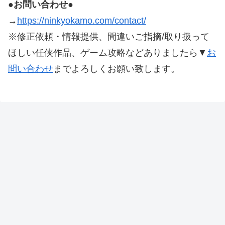
●お問い合わせ●
→
https://ninkyokamo.com/contact/
※修正依頼・情報提供、間違いご指摘/取り扱って
ほしい任侠作品、ゲーム攻略などありましたら▼
お
問い合わせ
までよろしくお願い致します。
本サイトにある記載している画像、文章等は、著作権法
第32条に基づき引用し、権利者様に帰属します。
その他、本サイトで制作された文章、画像構成などの著
作権は本サイトに帰属します。
※修正依頼・情報提供、間違いご指摘/取り扱ってほし
い任侠作品、ゲーム攻略などありましたら▼
お問い合わ
せ
までよろしくお願い致します。