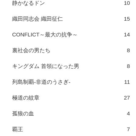
静かなるドン
10
織田同志会 織田征仁
15
CONFLICT～最大の抗争～
14
裏社会の男たち
8
キングダム 首領になった男
8
列島制覇-非道のうさぎ-
11
極道の紋章
27
孤狼の血
4
覇王
7