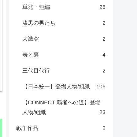
単発・短編
28
漆黒の男たち
2
大激突
2
表と裏
4
三代目代行
2
【日本統一】登場人物/組織
106
【CONNECT 覇者への道】登場
人物/組織
23
戦争作品
2