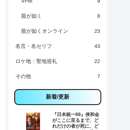
VPet
9
龍が如く
8
龍が如くオンライン
23
名言・名セリフ
43
ロケ地：聖地巡礼
22
その他
7
新着/更新
『日本統一69』侠和会
がここに至るまで、ど
れだけの者が死に、ど