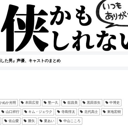
を消した男』声優、キャストのまとめ
かぬか光明
本田広登
塾一久
舘昌美
黒田崇矢
中博史
山口祥行
キム・ジェウク
寺島惇太
北代高士
東地宏樹
佐山愛
勝矢
要あい
中山こころ