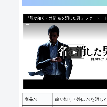
『龍が如く７外伝 名を消した男 』ファースト
ー
商品名
龍が如く７外伝 名を消し