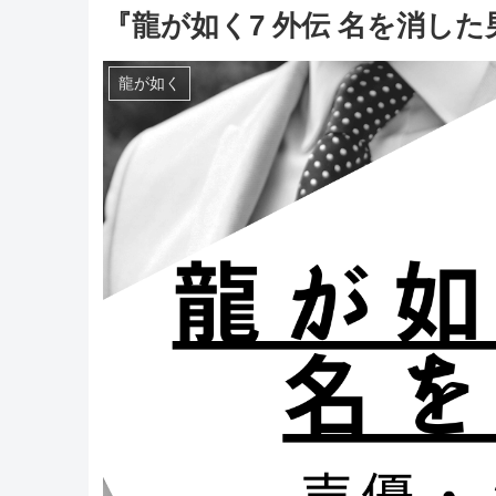
『龍が如く7 外伝 名を消し
龍が如く