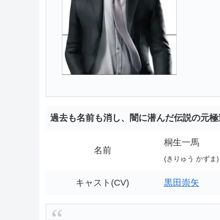
過去も名前も消し、闇に潜んだ伝説の元極
桐生一馬
名前
(きりゅう かずま)
キャスト(CV)
黒田崇矢