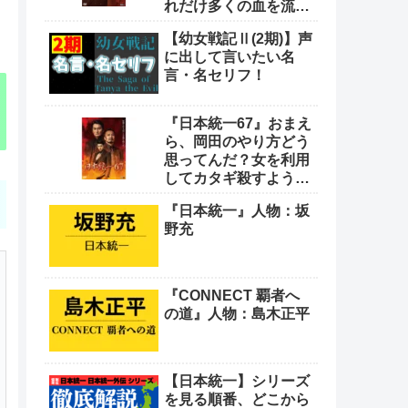
れだけ多くの血を流し
てきたと思っとんの
【幼女戦記Ⅱ(2期)】声
や！
に出して言いたい名
言・名セリフ！
『日本統一67』おまえ
ら、岡田のやり方どう
思ってんだ？女を利用
してカタギ殺すような
卑怯なやり方をよ
『日本統一』人物：坂
野充
『CONNECT 覇者へ
の道』人物：島木正平
【日本統一】シリーズ
を見る順番、どこから