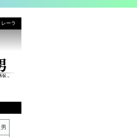
トレーラ
た男