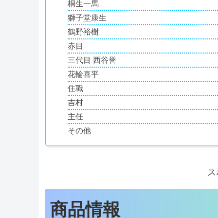
桐生一馬
獅子堂康生
鶴野裕樹
赤目
三代目 西谷誉
花輪喜平
住職
吉村
主任
その他
ス
商品情報