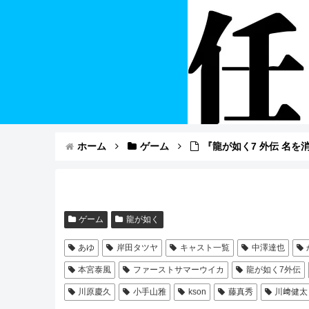
ホーム
ゲーム
『龍が如く7 外伝 名
ゲーム
龍が如く
あゆ
岸田タツヤ
キャスト一覧
中澤達也
本宮泰風
ファーストサマーウイカ
龍が如く7外伝
川原慶久
小手山雅
kson
藤真秀
川﨑健太