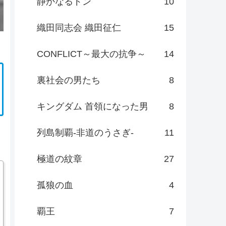
静かなるドン
10
織田同志会 織田征仁
15
CONFLICT～最大の抗争～
14
裏社会の男たち
8
キングダム 首領になった男
8
列島制覇-非道のうさぎ-
11
極道の紋章
27
孤狼の血
4
覇王
7