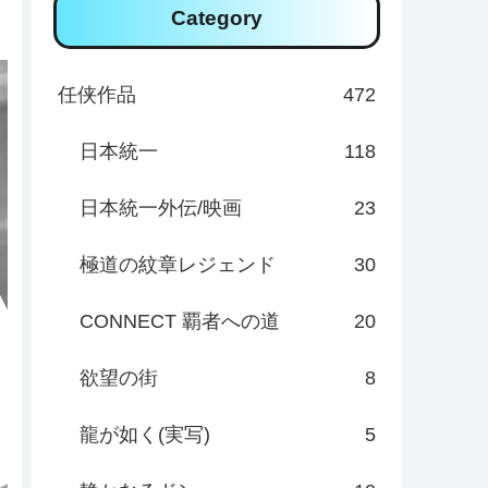
Category
任侠作品
472
日本統一
118
日本統一外伝/映画
23
極道の紋章レジェンド
30
CONNECT 覇者への道
20
欲望の街
8
龍が如く(実写)
5