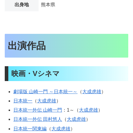
出身地
熊本県
出演作品
映画・Vシネマ
劇場版 山崎一門 ～日本統一～
（
大成虎雄
）
日本統一
（
大成虎雄
）
日本統一外伝 山崎一門
：1～（
大成虎雄
）
日本統一外伝 田村悠人
（
大成虎雄
）
日本統一関東編
（
大成虎雄
）