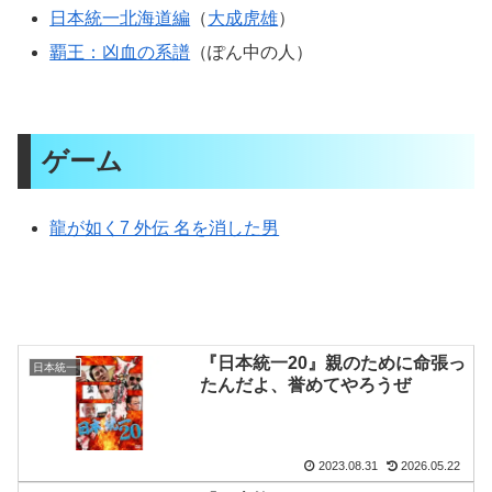
日本統一北海道編
（
大成虎雄
）
覇王：凶血の系譜
（ぽん中の人）
ゲーム
龍が如く7 外伝 名を消した男
『日本統一20』親のために命張っ
日本統一
たんだよ、誉めてやろうぜ
2023.08.31
2026.05.22