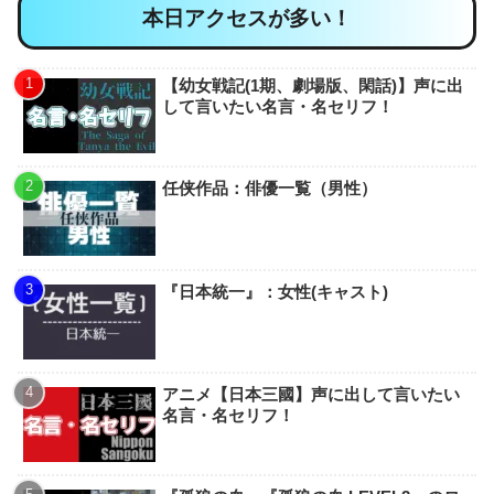
本日アクセスが多い！
【幼女戦記(1期、劇場版、閑話)】声に出
して言いたい名言・名セリフ！
任侠作品：俳優一覧（男性）
『日本統一』：女性(キャスト)
アニメ【日本三國】声に出して言いたい
名言・名セリフ！