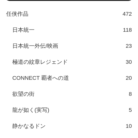
任侠作品
472
日本統一
118
日本統一外伝/映画
23
極道の紋章レジェンド
30
CONNECT 覇者への道
20
欲望の街
8
龍が如く(実写)
5
静かなるドン
10