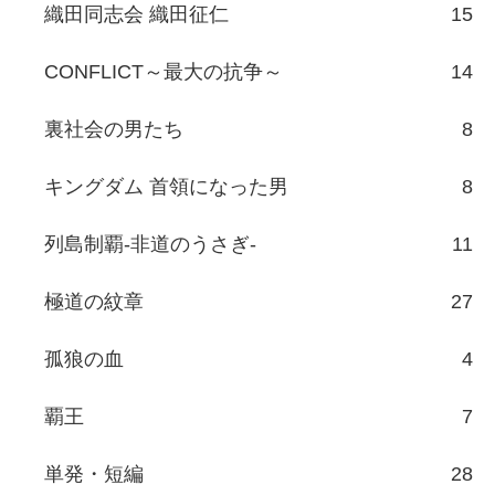
織田同志会 織田征仁
15
CONFLICT～最大の抗争～
14
裏社会の男たち
8
キングダム 首領になった男
8
列島制覇-非道のうさぎ-
11
極道の紋章
27
孤狼の血
4
覇王
7
単発・短編
28