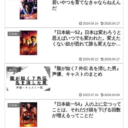
若いやつを育てなきゃならねえん
だ
2024.04.14
2026.04.17
『日本統一52』日本は変わろうと
日本統一
思えばいつでも変われた。変えた
くない奴が恐れて誰も変えなかっ
ただけだ
2024.05.12
2026.04.17
『龍が如く7 外伝 名を消した男』
龍が如く
声優、キャストのまとめ
2023.07.16
2026.03.04
『日本統一54』人の上に立つって
日本統一
ことは、それだけ頭を下げる回数
が増えるってことだ