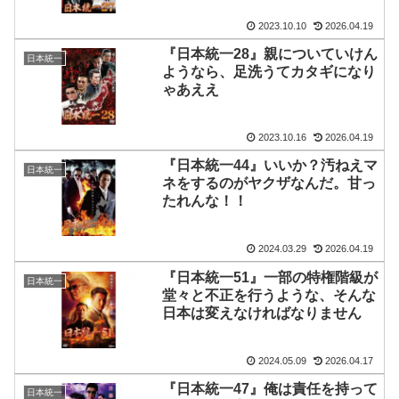
2023.10.10
2026.04.19
『日本統一28』親についていけん
日本統一
ようなら、足洗うてカタギになり
ゃあええ
2023.10.16
2026.04.19
『日本統一44』いいか？汚ねえマ
日本統一
ネをするのがヤクザなんだ。甘っ
たれんな！！
2024.03.29
2026.04.19
『日本統一51』一部の特権階級が
日本統一
堂々と不正を行うような、そんな
日本は変えなければなりません
2024.05.09
2026.04.17
『日本統一47』俺は責任を持って
日本統一