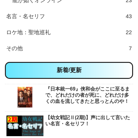
龍が如くオンライン
23
名言・名セリフ
43
ロケ地：聖地巡礼
22
その他
7
新着/更新
『日本統一69』侠和会がここに至るま
で、どれだけの者が死に、どれだけ多
くの血を流してきたと思っとんのや！
【幼女戦記Ⅱ(2期)】声に出して言いた
い名言・名セリフ！