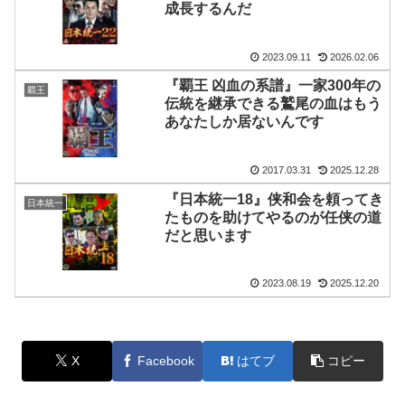
成長するんだ
2023.09.11
2026.02.06
『覇王 凶血の系譜』一家300年の
覇王
伝統を継承できる鷲尾の血はもう
あなたしか居ないんです
2017.03.31
2025.12.28
『日本統一18』侠和会を頼ってき
日本統一
たものを助けてやるのが任侠の道
だと思います
2023.08.19
2025.12.20
X
Facebook
はてブ
コピー