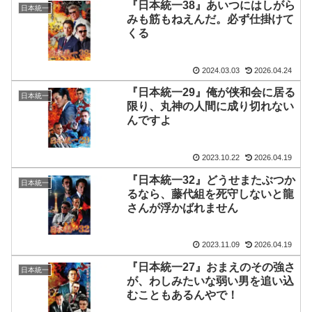
『日本統一38』あいつにはしがら
日本統一
みも筋もねえんだ。必ず仕掛けて
くる
2024.03.03
2026.04.24
『日本統一29』俺が侠和会に居る
日本統一
限り、丸神の人間に成り切れない
んですよ
2023.10.22
2026.04.19
『日本統一32』どうせまたぶつか
日本統一
るなら、藤代組を死守しないと龍
さんが浮かばれません
2023.11.09
2026.04.19
『日本統一27』おまえのその強さ
日本統一
が、わしみたいな弱い男を追い込
むこともあるんやで！