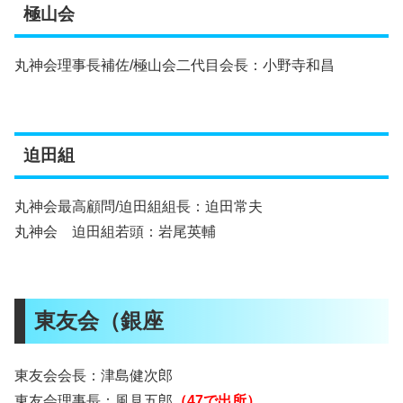
極山会
丸神会理事長補佐/極山会二代目会長：小野寺和昌
迫田組
丸神会最高顧問/迫田組組長：迫田常夫
丸神会 迫田組若頭：岩尾英輔
東友会（銀座
東友会会長：津島健次郎
東友会理事長：風見五郎
（47で出所）