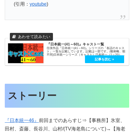
(引用：
youtube
)
『日本統一(41～60)』キャスト一覧
任侠作品『日本統一(41～60)』シリーズの「各話のキャス
ト」一覧を記載しています。記載は一部です。(敬称略、順
不同)日本統一シリーズ（キャスト）日本統一（1～20）日
本統一（21～40）日本統一（41～60）日本統一（61～）
日本統一（北...
ストーリー
『日本統一46』
前回までのあらすじ⇒【事務所】氷室、
田村、斎藤、長谷川、山村/(TV海老島について)→【海老