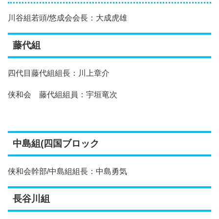
川谷組若頭/悠成会会長：大成虎雄
藤代組
四代目藤代組組長：川上章介
侠和会 藤代組組員：宇垣竜次
中島組(四国ブロック
侠和会幹部/中島組組長：中島勇気
長谷川組