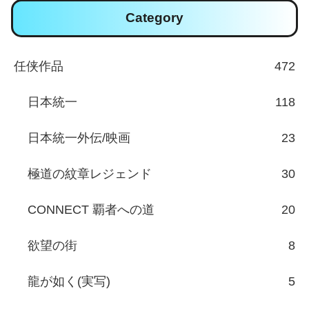
Category
任侠作品
472
日本統一
118
日本統一外伝/映画
23
極道の紋章レジェンド
30
CONNECT 覇者への道
20
欲望の街
8
龍が如く(実写)
5