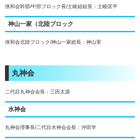
侠和会幹部/中部ブロック長/土岐組組長：土岐匡平
神山一家（北陸ブロック
侠和会北陸ブロック/神山一家総長：神山実
丸神会
二代目丸神会会長：三田太源
水神会
丸神会理事長/二代目水神会会長：沖田学