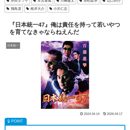
岸田タツヤ
本宮泰風
川﨑健太
赤松紘季
山口祥行
飛鳥凛
根岸大介
小沢仁志
『日本統一47』俺は責任を持って若いやつ
を育てなきゃならねえんだ
日本統一
2024.04.14
2026.04.17