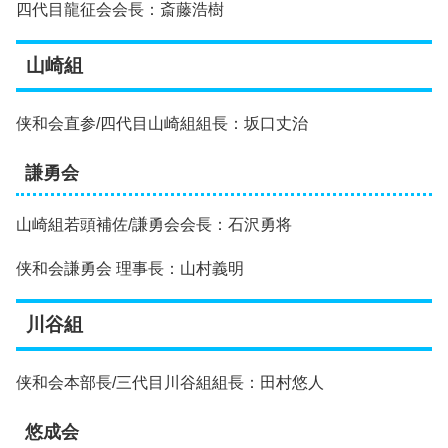
四代目龍征会会長：斎藤浩樹
山崎組
侠和会直参/四代目山崎組組長：坂口丈治
謙勇会
山崎組若頭補佐/謙勇会会長：石沢勇将
侠和会謙勇会 理事長：山村義明
川谷組
侠和会本部長/三代目川谷組組長：田村悠人
悠成会