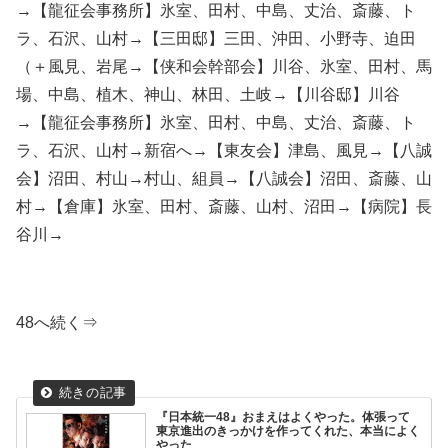
→【龍征会事務所】氷室、田村、中島、丈治、斎藤、ト
ラ、石沢、山村→【三田邸】三田、沖田、小野寺、迫田
（＋風見、岩尾→【侠和会幹部会】川谷、氷室、田村、馬
場、中島、植木、神山、林田、土岐→【川谷邸】川谷
→【龍征会事務所】氷室、田村、中島、丈治、斎藤、ト
ラ、石沢、山村→新宿へ→【東友会】津島、風見→【八誠
会】沼田、村山→村山、組員→【八誠会】沼田、斎藤、山
村→【倉庫】氷室、田村、斎藤、山村、沼田→【病院】長
谷川→
48へ続く⇒
『日本統一48』おまえはよくやった。体張って
東京進出のきっかけを作ってくれた、本当によく
やった