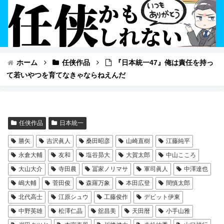
ホーム
任侠作品
『日本統一47』俺は責任を持っ
て若いやつを育てなきゃならねえんだ
任侠作品
日本統一
勝矢
吉沢眞人
桑田昭彦
山崎直樹
江藤純平
永倉大輔
友和
塩谷昴大
大賀太郎
中山こころ
大山大介
寺田農
冨家ノリマサ
軍司眞人
中澤達也
嶋大輔
菅田俊
森羅万象
本田広登
間慎太郎
北代高士
江原シュウ
工藤俊作
デビット伊東
中野英雄
松澤仁晶
舘昌美
天田暦
小手山雅