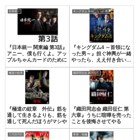
日本統一
キングダム 首領になった男
『日本統一 関東編 第3話』
『キングダム4 ～首領にな
アニー、僕も行くよ。アッ
った男～』担ぐ神輿が一緒
プルちゃんカードのために
やったら、ええ付き合いで
きたかもしれんのう
極道の紋章
織田同志会 織田征仁
『極道の紋章 外伝』筋を
『織田同志会 織田征仁 第
通して生きるよりも、筋を
六章』うちに喧嘩を売った
通して死んだほうがマシや
ことを後悔させてやる
三代目代行
単発・短編