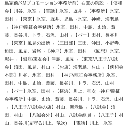
島家前/KMプロモーション事務所前】右翼の演説→【侠和
会】川谷、氷室→【電話】氷室、堀井→【事務所】氷室、
田村→【東京】氷室、堀井、児島→氷室、神崎、海老島
→【神戸/龍征会事務所】氷室、田村、中島、丈治、斎
藤、長谷川、トラ、石沢、山村→【バー】田村、長谷川
→【東京】風見の出所→【三田邸】三田、沖田、小野寺、
迫田、風見、岩尾→【神戸】氷室、田村→《回想》氷室、
堀井→【銀座/東友会】津島、風見→【東京/八王子/八誠
会】沼田、風見、村山→【お店】海老島、村山→【侠和会
本部】川谷、氷室、田村→【神戸/龍征会事務所】氷室、
田村、中島、丈治、斎藤、長谷川、トラ、石沢、山村
→【バー】氷室、田村→【横浜】川上、竜次→神戸/龍征
会事務所】中島、丈治、斎藤、長谷川、トラ、石沢、山村
→【八王子/八誠会の店】村山、海老島→【八誠会】沼
田、村山→【八誠会外】村山、八誠会組員→【八王子】村
山、長谷川(見守る川上、竜次)→【電話】川上→氷室