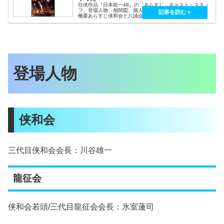
任侠作品『日本統一48』の「あらすじ、キャスト・スタッ
フ、登場人物、相関図、個人の感想」を記載しています。
概要あらすじ侠和会と八誠会との抗争勃発！！暗躍する裏
の支配者は？本宮泰風・山口祥行主演の大人気任侠シリー
ズ・第四十八弾。ついに氷室・田...
登場人物
侠和会
三代目侠和会会長：川谷雄一
龍征会
侠和会若頭/三代目龍征会会長：氷室蓮司