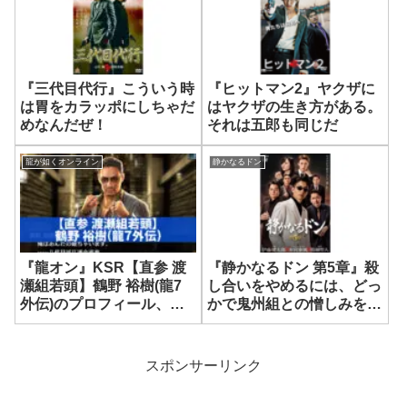
『三代目代行』こういう時
『ヒットマン2』ヤクザに
は胃をカラッポにしちゃだ
はヤクザの生き方がある。
めなんだぜ！
それは五郎も同じだ
龍が如くオンライン
静かなるドン
『龍オン』KSR【直参 渡
『静かなるドン 第5章』殺
瀬組若頭】鶴野 裕樹(龍7
し合いをやめるには、どっ
外伝)のプロフィール、ボ
かで鬼州組との憎しみを断
イスリスト
ち切らなきゃいけない
スポンサーリンク