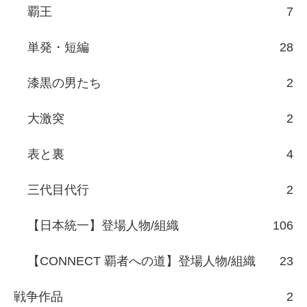
覇王
7
単発・短編
28
漆黒の男たち
2
大激突
2
表と裏
4
三代目代行
2
【日本統一】登場人物/組織
106
【CONNECT 覇者への道】登場人物/組織
23
戦争作品
2