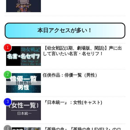
本日アクセスが多い！
【幼女戦記(1期、劇場版、閑話)】声に出
して言いたい名言・名セリフ！
任侠作品：俳優一覧（男性）
『日本統一』：女性(キャスト)
『孤狼の血』『孤狼の血 LEVEL2』のロ