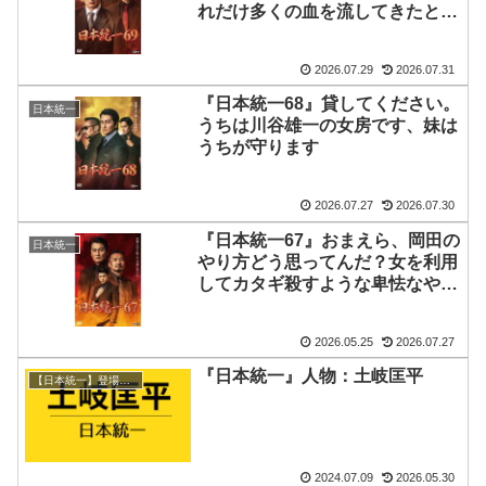
れだけ多くの血を流してきたと思
っとんのや！
2026.07.29
2026.07.31
『日本統一68』貸してください。
日本統一
うちは川谷雄一の女房です、妹は
うちが守ります
2026.07.27
2026.07.30
『日本統一67』おまえら、岡田の
日本統一
やり方どう思ってんだ？女を利用
してカタギ殺すような卑怯なやり
方をよ
2026.05.25
2026.07.27
『日本統一』人物：土岐匡平
【日本統一】登場人物/組織
2024.07.09
2026.05.30