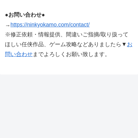
●お問い合わせ●
→
https://ninkyokamo.com/contact/
※修正依頼・情報提供、間違いご指摘/取り扱って
ほしい任侠作品、ゲーム攻略などありましたら▼
お
問い合わせ
までよろしくお願い致します。
本サイトにある記載している画像、文章等は、著作権法
第32条に基づき引用し、権利者様に帰属します。
その他、本サイトで制作された文章、画像構成などの著
作権は本サイトに帰属します。
※修正依頼・情報提供、間違いご指摘/取り扱ってほし
い任侠作品、ゲーム攻略などありましたら▼
お問い合わ