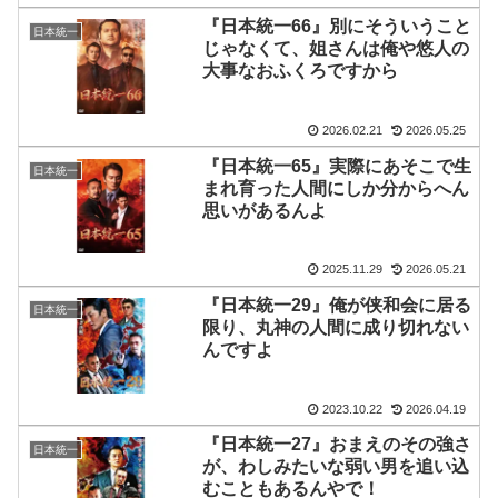
『日本統一66』別にそういうこと
日本統一
じゃなくて、姐さんは俺や悠人の
大事なおふくろですから
2026.02.21
2026.05.25
『日本統一65』実際にあそこで生
日本統一
まれ育った人間にしか分からへん
思いがあるんよ
2025.11.29
2026.05.21
『日本統一29』俺が侠和会に居る
日本統一
限り、丸神の人間に成り切れない
んですよ
2023.10.22
2026.04.19
『日本統一27』おまえのその強さ
日本統一
が、わしみたいな弱い男を追い込
むこともあるんやで！