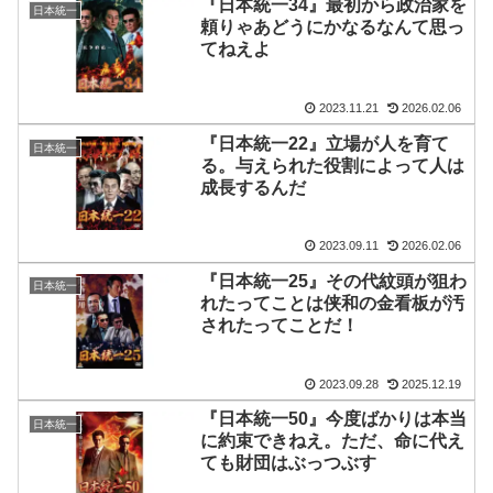
『日本統一34』最初から政治家を
日本統一
頼りゃあどうにかなるなんて思っ
てねえよ
2023.11.21
2026.02.06
『日本統一22』立場が人を育て
日本統一
る。与えられた役割によって人は
成長するんだ
2023.09.11
2026.02.06
『日本統一25』その代紋頭が狙わ
日本統一
れたってことは侠和の金看板が汚
されたってことだ！
2023.09.28
2025.12.19
『日本統一50』今度ばかりは本当
日本統一
に約束できねえ。ただ、命に代え
ても財団はぶっつぶす