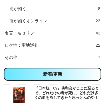
龍が如く
8
龍が如くオンライン
23
名言・名セリフ
43
ロケ地：聖地巡礼
22
その他
7
新着/更新
『日本統一69』侠和会がここに至るま
で、どれだけの者が死に、どれだけ多
くの血を流してきたと思っとんのや！