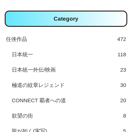
Category
任侠作品
472
日本統一
118
日本統一外伝/映画
23
極道の紋章レジェンド
30
CONNECT 覇者への道
20
欲望の街
8
龍が如く(実写)
5