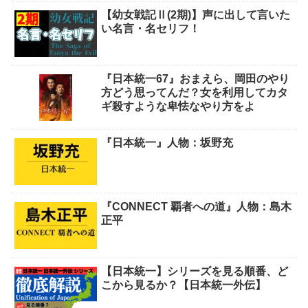
【幼女戦記Ⅱ(2期)】声に出して言いた
い名言・名セリフ！
『日本統一67』おまえら、岡田のやり
方どう思ってんだ？女を利用してカタ
ギ殺すような卑怯なやり方をよ
『日本統一』人物：坂野充
『CONNECT 覇者への道』人物：島木
正平
【日本統一】シリーズを見る順番、ど
こから見るか？【日本統一外伝】