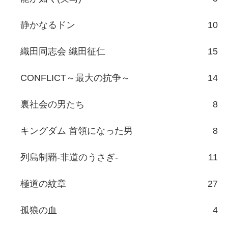
静かなるドン
10
織田同志会 織田征仁
15
CONFLICT～最大の抗争～
14
裏社会の男たち
8
キングダム 首領になった男
8
列島制覇-非道のうさぎ-
11
極道の紋章
27
孤狼の血
4