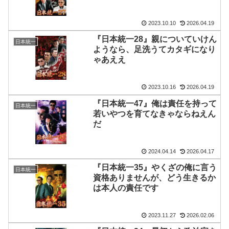
2023.10.10
2026.04.19
『日本統一28』親についていけん
日本統一
ようなら、足洗うてカタギになり
ゃあええ
2023.10.16
2026.04.19
『日本統一47』俺は責任を持って
日本統一
若いやつを育てなきゃならねえん
だ
2024.04.14
2026.04.17
『日本統一35』やくざの俺に言う
日本統一
資格ありませんが、どう生きるか
は本人の責任です
2023.11.27
2026.02.06