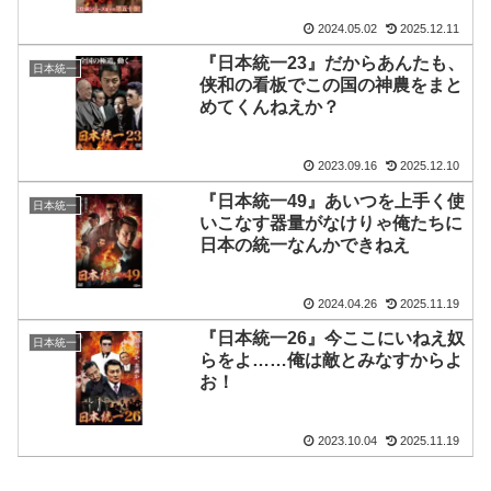
2024.05.02
2025.12.11
『日本統一23』だからあんたも、
日本統一
侠和の看板でこの国の神農をまと
めてくんねえか？
2023.09.16
2025.12.10
『日本統一49』あいつを上手く使
日本統一
いこなす器量がなけりゃ俺たちに
日本の統一なんかできねえ
2024.04.26
2025.11.19
『日本統一26』今ここにいねえ奴
日本統一
らをよ……俺は敵とみなすからよ
お！
2023.10.04
2025.11.19