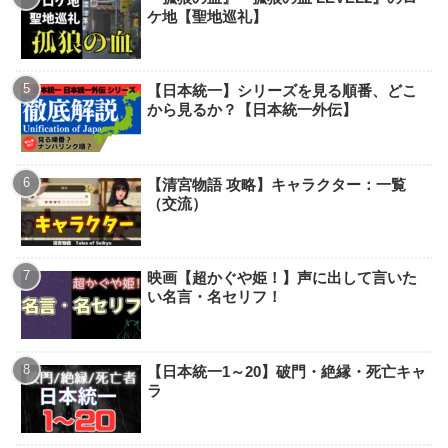
ケ地【聖地巡礼】
【日本統一】シリーズを見る順番、どこ
から見るか？【日本統一外伝】
【清宮物語 攻略】キャラクター：一覧
（交流）
映画【超かぐや姫！】声に出して言いた
い名言・名セリフ！
【日本統一1～20】破門・絶縁・死亡キャ
ラ