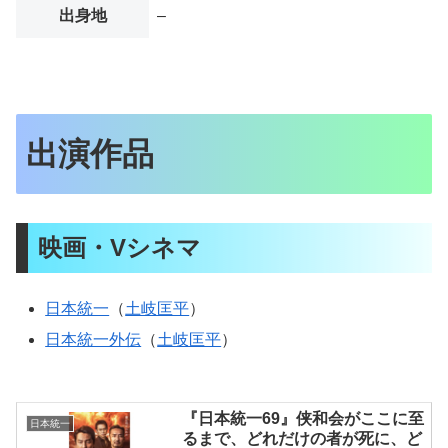
出身地
–
出演作品
映画・Vシネマ
日本統一
（
土岐匡平
）
日本統一外伝
（
土岐匡平
）
『日本統一69』侠和会がここに至
日本統一
るまで、どれだけの者が死に、ど