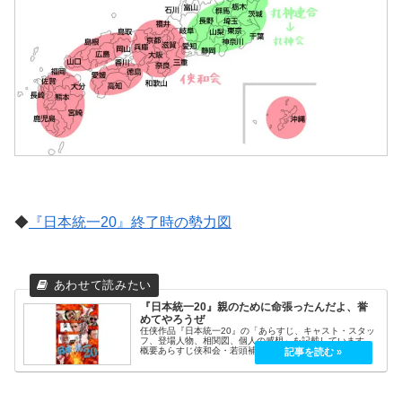
◆
『日本統一20』終了時の勢力図
『日本統一20』親のために命張ったんだよ、誉
めてやろうぜ
任侠作品『日本統一20』の「あらすじ、キャスト・スタッ
フ、登場人物、相関図、個人の感想」を記載しています。
概要あらすじ侠和会・若頭補佐の氷室（本宮泰風）は、侠
和会・幹部・田村（山口祥行）らと、侠和会・会長・工藤
（白竜）暗殺計画の首謀者、西日...