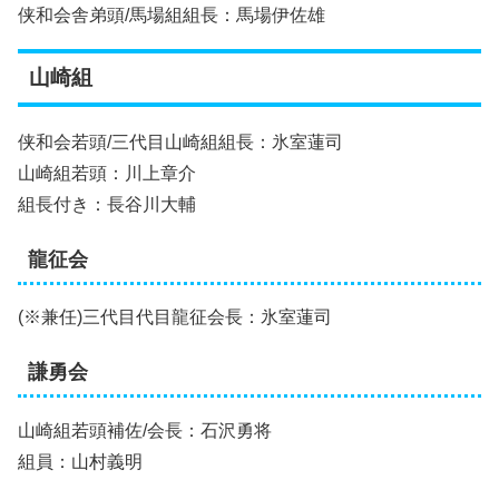
侠和会舎弟頭/馬場組組長：馬場伊佐雄
山崎組
侠和会若頭/三代目山崎組組長：氷室蓮司
山崎組若頭：川上章介
組長付き：長谷川大輔
龍征会
(※兼任)三代目代目龍征会長：氷室蓮司
謙勇会
山崎組若頭補佐/会長：石沢勇将
組員：山村義明