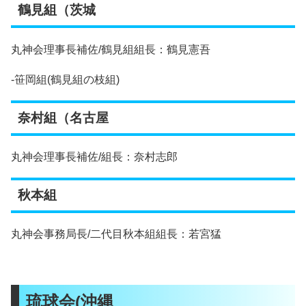
鶴見組（茨城
丸神会理事長補佐/鶴見組組長：鶴見憲吾
-笹岡組(鶴見組の枝組)
奈村組（名古屋
丸神会理事長補佐/組長：奈村志郎
秋本組
丸神会事務局長/二代目秋本組組長：若宮猛
琉球会(沖縄