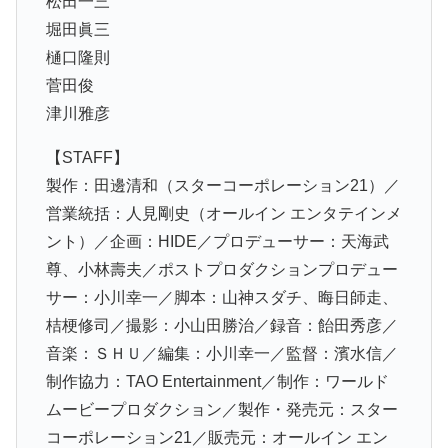
松田一三
堀田眞三
樋口隆則
菅田俊
津川雅彦
【STAFF】
製作：田邊清和（スターコーポレーション21）／
営業統括：人見剛史（オールイン エンタテインメ
ント）／企画：HIDE／プロデューサー：天海武
尊、小林壽夫／ポストプロダクションプロデュー
サー：小川幸一／脚本：山神スダチ、晦日師走、
桔梗修司／撮影：小山田勝治／録音：飴田秀彦／
音楽：ＳＨＵ／編集：小川幸一／監督：濱水信／
制作協力：TAO Entertainment／制作：ワールド
ムービープロダクション／製作・発売元：スター
コーポレーション21／販売元：オールイン エン