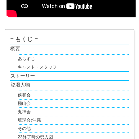
= もくじ =
概要
あらすじ
キャスト・スタッフ
ストーリー
登場人物
侠和会
極山会
丸神会
琉球会(沖縄
その他
23終了時の勢力図