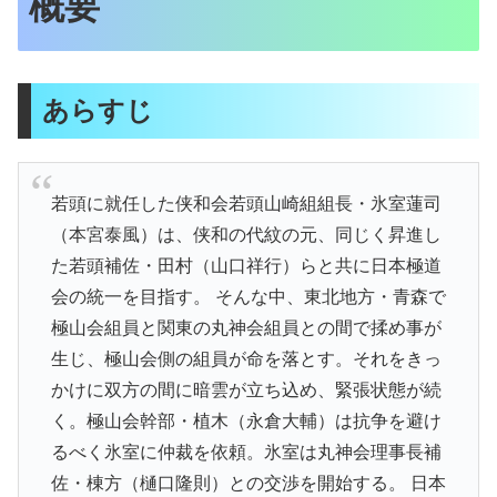
概要
あらすじ
若頭に就任した侠和会若頭山崎組組長・氷室蓮司
（本宮泰風）は、侠和の代紋の元、同じく昇進し
た若頭補佐・田村（山口祥行）らと共に日本極道
会の統一を目指す。 そんな中、東北地方・青森で
極山会組員と関東の丸神会組員との間で揉め事が
生じ、極山会側の組員が命を落とす。それをきっ
かけに双方の間に暗雲が立ち込め、緊張状態が続
く。極山会幹部・植木（永倉大輔）は抗争を避け
るべく氷室に仲裁を依頼。氷室は丸神会理事長補
佐・棟方（樋口隆則）との交渉を開始する。 日本