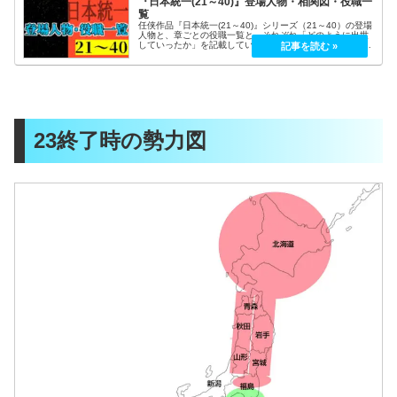
『日本統一(21～40)』登場人物・相関図・役職一
覧
任侠作品『日本統一(21～40)』シリーズ（21～40）の登場
人物と、章ごとの役職一覧と、それぞれ「どのように出世
していったか」を記載しています。日本統一シリーズ(相関
図)日本統一1～20日本統一21～40日本統一41～60日本統
一61～▼...
23終了時の勢力図