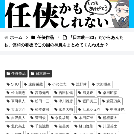
ホーム
任侠作品
『日本統一23』だからあんた
も、侠和の看板でこの国の神農をまとめてくんねえか？
任侠作品
日本統一
SHU
遠藤栄蔵
小沢仁志
浅野琳
大沢樹生
松山鷹志
高原知秀
吉田祐健
風見正
桑田昭彦
軍司眞人
松田一三
津川雅彦
堀田眞三
森羅万象
大山大介
松本健司
永倉大輔
江原シュウ
中澤達也
吉沢眞人
菅田俊
奈良坂篤
本田広登
樫根慶太
北代高士
千葉誠樹
舘昌美
樋口隆則
川原英之