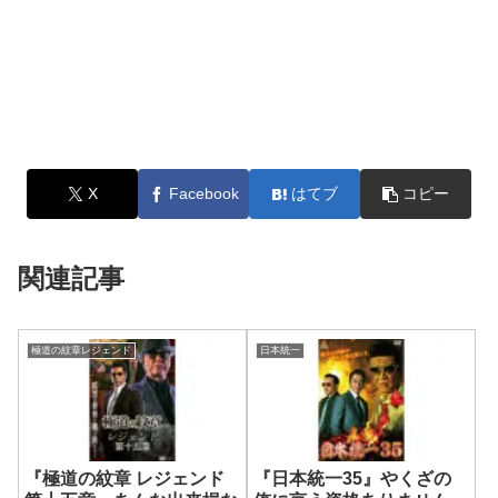
X
Facebook
はてブ
コピー
関連記事
極道の紋章レジェンド
日本統一
『極道の紋章 レジェンド
『日本統一35』やくざの