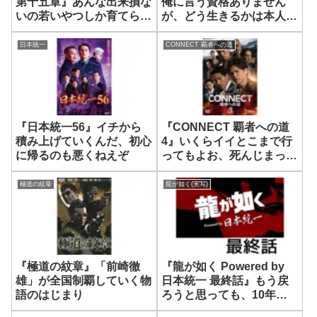
第十五章』あんな出来損な
俺に言う資格ありません
いの若いやつしか育てられ
が、どう生きるかは本人の
なかったのはわしの力不足
責任です
じゃ
日本統一
CONNECT 覇者への道
『日本統一56』イチから
『CONNECT 覇者への道
積み上げていくんだ、初心
4』いくらイイとこまで行
に帰るのも悪くねえぞ
ってもよお、死んじまった
らそこで終わりだ。何も残
らねえ
極道の紋章
龍が如く(実写)
『極道の紋章』「前崎徹
『龍が如く Powered by
雄」が全国制覇していく物
日本統一 最終話』もう戻
語のはじまり
ろうと思っても、10年前
に戻ることはできねえ。だ