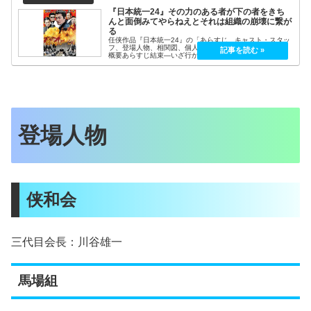
『日本統一24』その力のある者が下の者をきち
んと面倒みてやらねえとそれは組織の崩壊に繋が
る
任侠作品『日本統一24』の「あらすじ、キャスト・スタッ
フ、登場人物、相関図、個人の感想」を記載しています。
概要あらすじ結束―いざ行かん、頂へ!!全国の神農を巻き
込んだ未曾有の抗争が終結し、侠和会は若頭・氷室蓮司
（本宮泰風）を中心に、各地の侠...
登場人物
侠和会
三代目会長：川谷雄一
馬場組