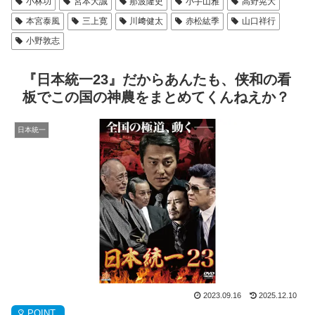
小林功
宮本大誠
那波隆史
小手山雅
高野晃大
本宮泰風
三上寛
川﨑健太
赤松紘季
山口祥行
小野敦志
『日本統一23』だからあんたも、侠和の看
板でこの国の神農をまとめてくんねえか？
日本統一
2023.09.16
2025.12.10