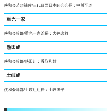
侠和会若頭補佐/三代目西日本睦会会長：中川至道
重光一家
侠和会幹部/重光一家総長：大井忠雄
熱田組
侠和会幹部/熱田組：香取和雄
土岐組
侠和会幹部/土岐組組長：土岐匡平