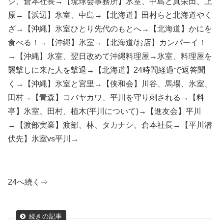
シ、倉本社長→【琉球会事務所】氷室、中島と真栄田、上
原→【浜辺】氷室、中島→【北海道】田村らと北海道やく
ざ→【沖縄】氷室ひとり先代のもとへ→【北海道】かにを
食べる！→【沖縄】氷室→【北海道/お店】カンパーイ！
→【沖縄】氷室、翌日改めて沖縄料理屋→氷室、料理屋を
襲撃しに来た人を撃退→【北海道】24時間経過で返答聞
く→【沖縄】氷室と宮里→【侠和会】川谷、馬場、氷室、
田村→【青森】コバヤカワ、平川を守り刺される→【料
亭】氷室、田村、植木(平川について)→【進友会】平川
→【渡部実業】渡部、林、タカナシ、倉本社長→【平川潜
伏先】氷室vs平川→
24へ続く⇒