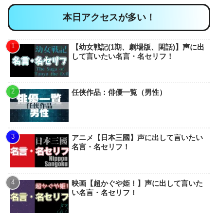
本日アクセスが多い！
【幼女戦記(1期、劇場版、閑話)】声に出
して言いたい名言・名セリフ！
任侠作品：俳優一覧（男性）
アニメ【日本三國】声に出して言いたい
名言・名セリフ！
映画【超かぐや姫！】声に出して言いた
い名言・名セリフ！