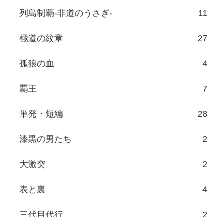
列島制覇-非道のうさぎ-
11
極道の紋章
27
孤狼の血
4
覇王
7
単発・短編
28
漆黒の男たち
2
大激突
2
表と裏
4
三代目代行
2