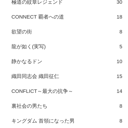
極道の紋章レジェンド
30
CONNECT 覇者への道
18
欲望の街
8
龍が如く(実写)
5
静かなるドン
10
織田同志会 織田征仁
15
CONFLICT～最大の抗争～
14
裏社会の男たち
8
キングダム 首領になった男
8