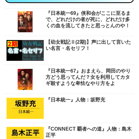
『日本統一69』侠和会がここに至るま
で、どれだけの者が死に、どれだけ多
くの血を流してきたと思っとんのや！
【幼女戦記Ⅱ(2期)】声に出して言いた
い名言・名セリフ！
『日本統一67』おまえら、岡田のやり
方どう思ってんだ？女を利用してカタ
ギ殺すような卑怯なやり方をよ
『日本統一』人物：坂野充
『CONNECT 覇者への道』人物：島木
正平