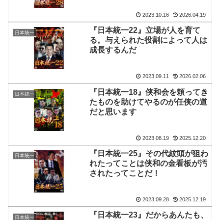
2023.10.16
2026.04.19
『日本統一22』立場が人を育て
日本統一
る。与えられた役割によって人は
成長するんだ
2023.09.11
2026.02.06
『日本統一18』侠和会を頼ってき
日本統一
たものを助けてやるのが任侠の道
だと思います
2023.08.19
2025.12.20
『日本統一25』その代紋頭が狙わ
日本統一
れたってことは侠和の金看板が汚
されたってことだ！
2023.09.28
2025.12.19
『日本統一23』だからあんたも、
日本統一