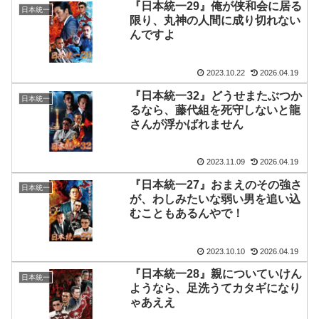
『日本統一29』俺が侠和会に居る
日本統一
限り、丸神の人間に成り切れない
んですよ
2023.10.22
2026.04.19
『日本統一32』どうせまたぶつか
日本統一
るなら、藤代組を死守しないと龍
さんが浮かばれません
2023.11.09
2026.04.19
『日本統一27』おまえのその強さ
日本統一
が、わしみたいな弱い男を追い込
むこともあるんやで！
2023.10.10
2026.04.19
『日本統一28』親についていけん
日本統一
ようなら、足洗うてカタギになり
ゃあええ