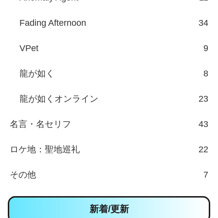
Fading Afternoon
34
VPet
9
龍が如く
8
龍が如くオンライン
23
名言・名セリフ
43
ロケ地：聖地巡礼
22
その他
7
新着/更新