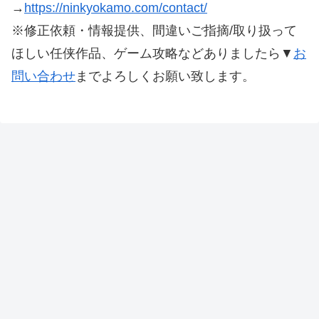
→
https://ninkyokamo.com/contact/
※修正依頼・情報提供、間違いご指摘/取り扱って
ほしい任侠作品、ゲーム攻略などありましたら▼
お
問い合わせ
までよろしくお願い致します。
本サイトにある記載している画像、文章等は、著作権法
第32条に基づき引用し、権利者様に帰属します。
その他、本サイトで制作された文章、画像構成などの著
作権は本サイトに帰属します。
※修正依頼・情報提供、間違いご指摘/取り扱ってほし
い任侠作品、ゲーム攻略などありましたら▼
お問い合わ
せ
までよろしくお願い致します。