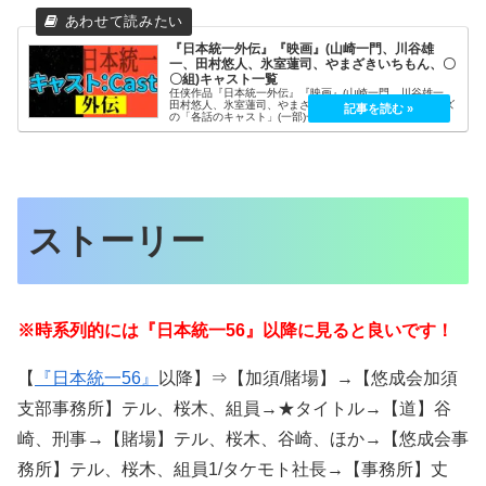
『日本統一外伝』『映画』(山崎一門、川谷雄
一、田村悠人、氷室蓮司、やまざきいちもん、〇
〇組)キャスト一覧
任侠作品『日本統一外伝』『映画』(山崎一門、川谷雄一、
田村悠人、氷室蓮司、やまざきいちもん、〇〇組)シリーズ
の「各話のキャスト」(一部)一覧を記載しています。(敬称
略、順不同)日本統一外伝登場人物・相関図キャスト名言・
名セリフロケ地・聖地巡...
ストーリー
※時系列的には『日本統一56』以降に見ると良いです！
【
『日本統一56』
以降】⇒【加須/賭場】→【悠成会加須
支部事務所】テル、桜木、組員→★タイトル→【道】谷
崎、刑事→【賭場】テル、桜木、谷崎、ほか→【悠成会事
務所】テル、桜木、組員1/タケモト社長→【事務所】丈