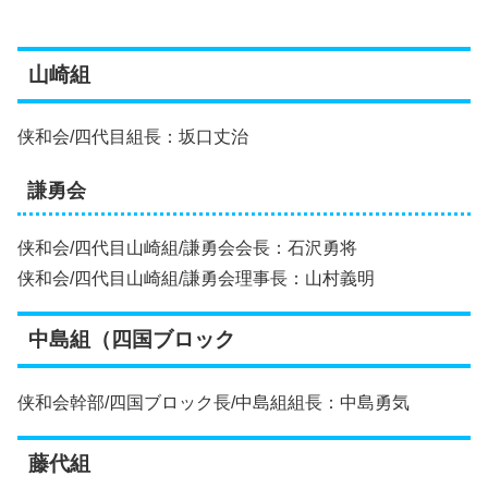
山崎組
侠和会/四代目組長：坂口丈治
謙勇会
侠和会/四代目山崎組/謙勇会会長：石沢勇将
侠和会/四代目山崎組/謙勇会理事長：山村義明
中島組（四国ブロック
侠和会幹部/四国ブロック長/中島組組長：中島勇気
藤代組