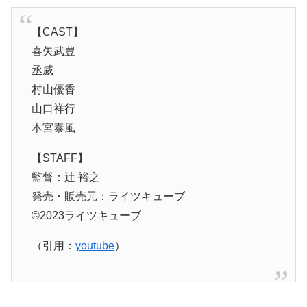
【CAST】
喜矢武豊
丞威
村山優香
山口祥行
本宮泰風
【STAFF】
監督：辻 裕之
発売・販売元：ライツキューブ
©2023ライツキューブ
（引用：
youtube
）