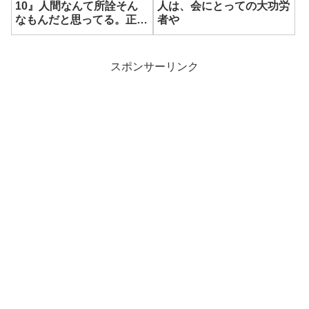
10』人間なんて所詮そん
人は、会にとっての大功労
なもんだと思ってる。正義
者や
の定義なんて人それぞれ違
うしな
スポンサーリンク