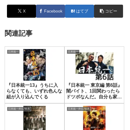
X
Facebook
はてブ
コピー
関連記事
日本統一
日本統一
『日本統一13』うちに入
『日本統一 東京編 第6話』
らなくても、いずれ色んな
闇バイト、1回関わったら
組が入り込んでくる
ドツボなんだ。自分も家族
もみんな……
日本統一外伝/映画
日本統一外伝/映画