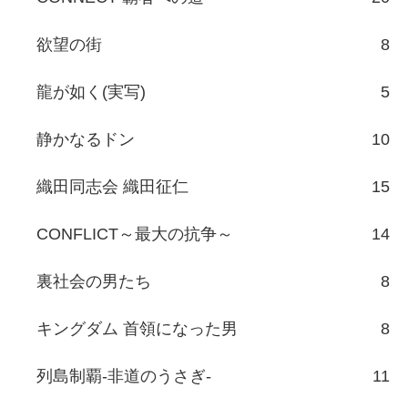
欲望の街
8
龍が如く(実写)
5
静かなるドン
10
織田同志会 織田征仁
15
CONFLICT～最大の抗争～
14
裏社会の男たち
8
キングダム 首領になった男
8
列島制覇-非道のうさぎ-
11