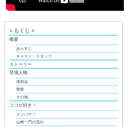
= もくじ =
概要
あらすじ
キャスト・スタッフ
ストーリー
登場人物
侠和会
警察
その他
ココが好き！
ドンパチ！
山崎一門の流れ