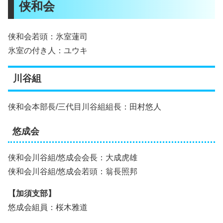
侠和会
侠和会若頭：氷室蓮司
氷室の付き人：ユウキ
川谷組
侠和会本部長/三代目川谷組組長：田村悠人
悠成会
侠和会川谷組/悠成会会長：大成虎雄
侠和会川谷組/悠成会若頭：翁長照邦
【加須支部】
悠成会組員：桜木雅道