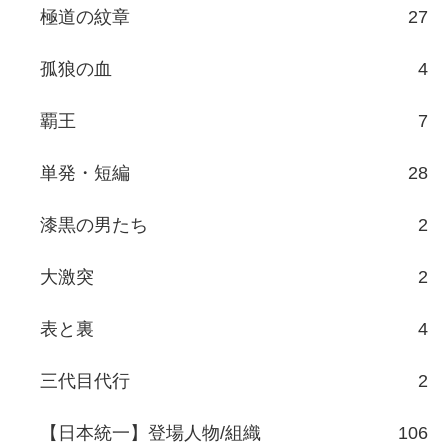
極道の紋章
27
孤狼の血
4
覇王
7
単発・短編
28
漆黒の男たち
2
大激突
2
表と裏
4
三代目代行
2
【日本統一】登場人物/組織
106