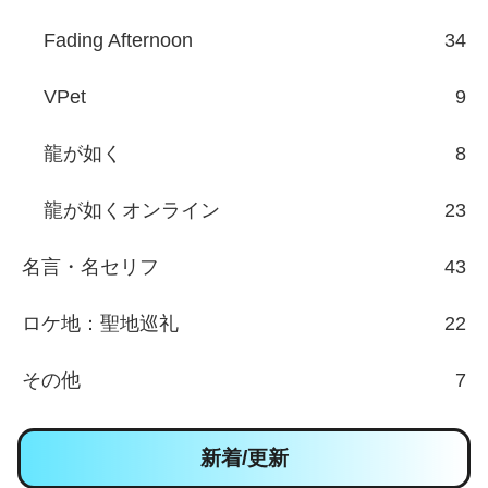
Fading Afternoon
34
VPet
9
龍が如く
8
龍が如くオンライン
23
名言・名セリフ
43
ロケ地：聖地巡礼
22
その他
7
新着/更新