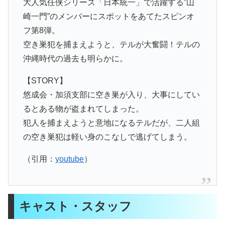
大人気任侠シリーズ「日本統一」で活躍する”山
崎一門”のメンバーにスポットをあてたスピンオ
フ第8弾。
空き巣犯を捕まえようと、テルが大奮闘！テルの
沖縄時代の過去も明らかに。
【STORY】
悠成会・加須支部に空き巣が入り、大事にしてい
るとある物が盗まれてしまった。
犯人を捕まえようと意地になるテルだが、二人組
の空き巣犯は軽い身のこなしで逃げてしまう。
（引用：
youtube
）
キャスト・スタッフ