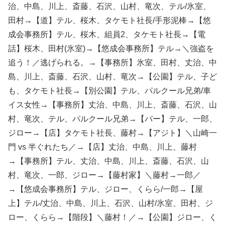
治、中島、川上、斎藤、石沢、山村、竜次、テル/氷室、
田村→【道】テル、桜木、タケモト社長/手形泥棒→【悠
成会事務所】テル、桜木、組員2、タケモト社長→【電
話】桜木、田村(氷室)→【悠成会事務所】テル→＼強盗を
追う！／逃げられる。→【事務所】氷室、田村、丈治、中
島、川上、斎藤、石沢、山村、竜次→【公園】テル、子ど
も、タケモト社長→【別公園】テル、パルクール兄弟/車
イス女性→【事務所】丈治、中島、川上、斎藤、石沢、山
村、竜次、テル、パルクール兄弟→【バー】テル、一郎、
ジロー→【店】タケモト社長、藤村→【アジト】＼山崎一
門 vs 半ぐれたち／→【店】丈治、中島、川上、藤村
→【事務所】テル、丈治、中島、川上、斎藤、石沢、山
村、竜次、一郎、ジロー→【藤村家】＼藤村→一郎／
→【悠成会事務所】テル、ジロー、くらら/一郎→【屋
上】テル/丈治、中島、川上、石沢、山村/氷室、田村、ジ
ロー、くらら→【階段】＼藤村！／→【公園】ジロー、く