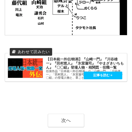
【日本統一外伝/映画】『山崎一門』『川谷雄
一』『田村悠人』『氷室蓮司』『やまざきいちも
ん』『〇〇組』登場人物・相関図・役職一覧
任侠作品『日本統一外伝/映画』の「山崎一門」「川谷雄
一」「田村悠人」「氷室蓮司」「やまざきいちもん」「〇
〇組」の登場人物と、章ごとの役職一覧を記載していま
す。日本統一外伝登場人物・相関図キャスト名言・名セリ
フロケ地・聖地巡礼山崎一門：39後...
次へ