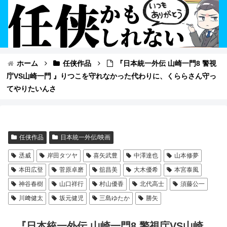
ホーム
任侠作品
『日本統一外伝 山崎一門8 警視
庁VS山崎一門 』りつこを守れなかった代わりに、くららさん守っ
てやりたいんさ
任侠作品
日本統一外伝/映画
丞威
岸田タツヤ
喜矢武豊
中澤達也
山本修夢
本田広登
菅原卓磨
舘昌美
大木優希
本宮泰風
神谷春樹
山口祥行
村山優香
北代高士
須藤公一
川﨑健太
坂元健児
三島ゆたか
勝矢
『日本統一外伝 山崎一門8 警視庁VS山崎