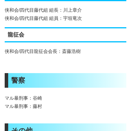
侠和会/四代目藤代組 組長：川上章介
侠和会/四代目藤代組 組員：宇垣竜次
龍征会
侠和会/四代目龍征会会長：斎藤浩樹
警察
マル暴刑事：谷崎
マル暴刑事：藤村
その他