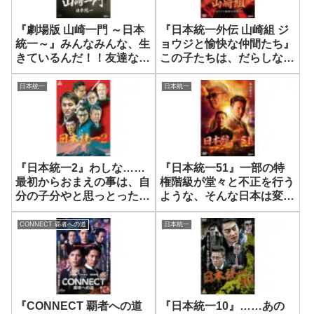
『劇場版 山崎一門 ～日本
『日本統一外伝 山崎組 ジ
統一～』みんなみんな、生
ョウジと愉快な仲間たち』
きているんだ！！友達なん
この子たちは、だらしない
だ！
飲んだくれの犠牲者だ！！
日本統一
日本統一
『日本統一2』わしな……
『日本統一51』一部の特
最初からおまえの事は、自
権階級が堂々と不正を行う
分の子分やと思っとったん
ような、そんな日本は変え
やで
なければなりません
CONNECT 覇者への道
日本統一
『CONNECT 覇者への道
『日本統一10』……あの