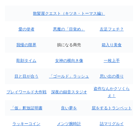
散髪屋クエスト（キツネ・トーマス編）
愛の使者
悪魔の「目覚め」
左足フェチ？
我慢の限界
損になる商売
箱入り美食
彫刻タイム
女神の横向き像
一枚上手
目と目が合う
「ゴールド」ラッシュ
思い出の香り
盗作なんかクソくら
プレイワールド大作戦
深夜の録音スタジオ
え！
「仮」釈放証明書
良い夢を
屁をするトランペット
ラッキーコイン
メンツ腕時計
詰マリグルイ