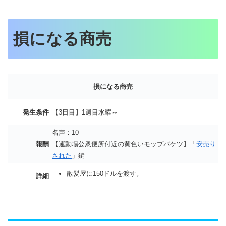
損になる商売
損になる商売
発生条件
【3日目】1週目水曜～
名声：10
報酬
【運動場公衆便所付近の黄色いモップバケツ】「
安売り
された
」鍵
散髪屋に150ドルを渡す。
詳細