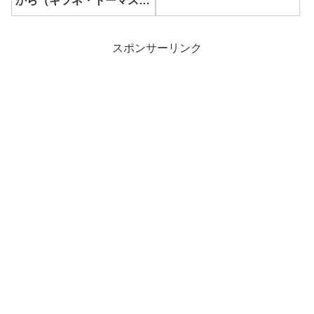
から（キツネ・トーマス
編）
スポンサーリンク