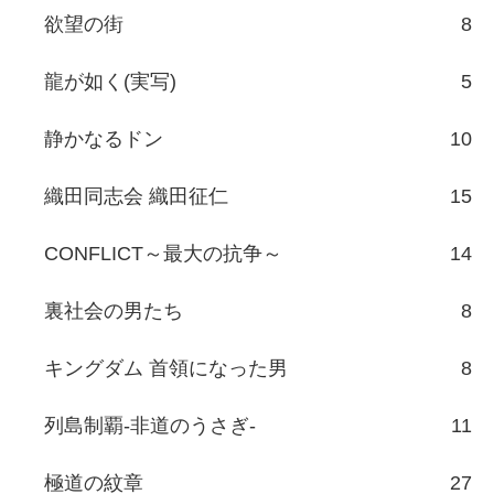
欲望の街
8
龍が如く(実写)
5
静かなるドン
10
織田同志会 織田征仁
15
CONFLICT～最大の抗争～
14
裏社会の男たち
8
キングダム 首領になった男
8
列島制覇-非道のうさぎ-
11
極道の紋章
27