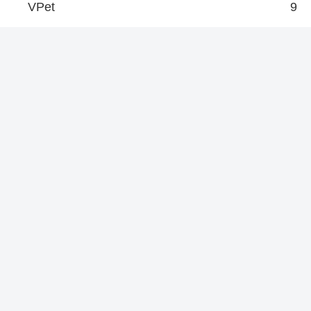
VPet
9
龍が如く
8
龍が如くオンライン
23
名言・名セリフ
43
ロケ地：聖地巡礼
22
その他
7
新着/更新
【幼女戦記Ⅱ(2期)】声に出して言いた
い名言・名セリフ！