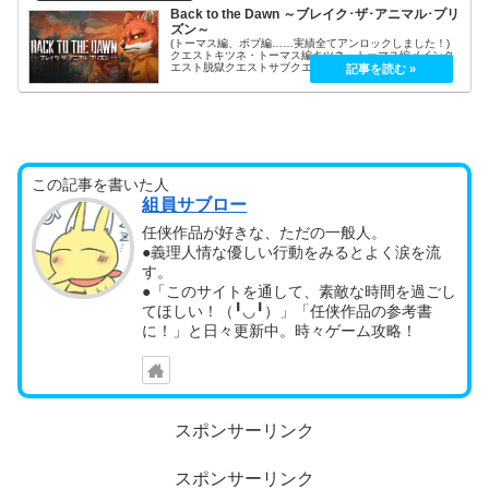
Back to the Dawn ～ブレイク･ザ･アニマル･プリ
ズン～
(トーマス編、ボブ編……実績全てアンロックしました！)
クエストキツネ・トーマス編キツネ・トーマス編メインク
エスト脱獄クエストサブクエスト散髪屋クエスト隊長クエ
ストビッグフット：クエストシャープファング：クエスト
ブラッククロー：クエストパンサ...
この記事を書いた人
組員サブロー
任侠作品が好きな、ただの一般人。
●義理人情な優しい行動をみるとよく涙を流
す。
●「このサイトを通して、素敵な時間を過ごし
てほしい！（╹◡╹）」「任侠作品の参考書
に！」と日々更新中。時々ゲーム攻略！
スポンサーリンク
スポンサーリンク