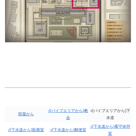
√(パイプエリアから)教
√(パイプエリアから)下
部屋から
会
水道
√(下水道から)看守休憩
√(下水道から)医務室
√(下水道から)郵便室
室