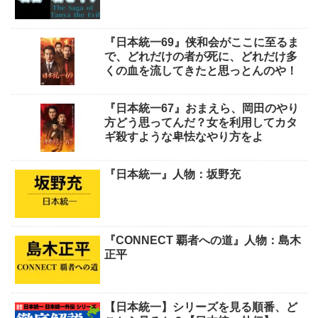
『日本統一69』侠和会がここに至るま
で、どれだけの者が死に、どれだけ多
くの血を流してきたと思っとんのや！
『日本統一67』おまえら、岡田のやり
方どう思ってんだ？女を利用してカタ
ギ殺すような卑怯なやり方をよ
『日本統一』人物：坂野充
『CONNECT 覇者への道』人物：島木
正平
【日本統一】シリーズを見る順番、ど