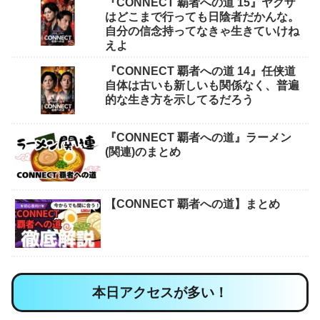
『CONNECT 覇者への道 15』ヤクザ
はどこまで行っても日陰者だかんな。
自分の信念持ってなきゃ生きていけね
えよ
『CONNECT 覇者への道 14』任侠道
自体は古いも新しいも関係なく、普遍
的な生き方を示してるだろう
『CONNECT 覇者への道』ラーメン
(関連)のまとめ
【CONNECT 覇者への道】まとめ
本日アクセスが多い！