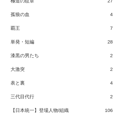
極道の紋章
27
孤狼の血
4
覇王
7
単発・短編
28
漆黒の男たち
2
大激突
2
表と裏
4
三代目代行
2
【日本統一】登場人物/組織
106