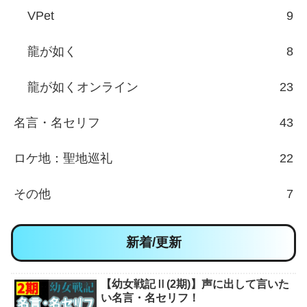
VPet
9
龍が如く
8
龍が如くオンライン
23
名言・名セリフ
43
ロケ地：聖地巡礼
22
その他
7
新着/更新
【幼女戦記Ⅱ(2期)】声に出して言いた
い名言・名セリフ！