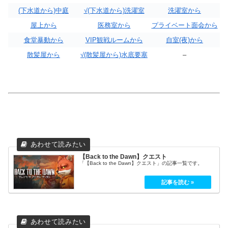
(下水道から)中庭
√(下水道から)洗濯室
洗濯室から
屋上から
医務室から
プライベート面会から
食堂暴動から
VIP観戦ルームから
自室(夜)から
散髪屋から
√(散髪屋から)水底要塞
–
【Back to the Dawn】クエスト
「【Back to the Dawn】クエスト」の記事一覧です。