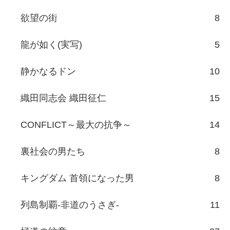
欲望の街
8
龍が如く(実写)
5
静かなるドン
10
織田同志会 織田征仁
15
CONFLICT～最大の抗争～
14
裏社会の男たち
8
キングダム 首領になった男
8
列島制覇-非道のうさぎ-
11