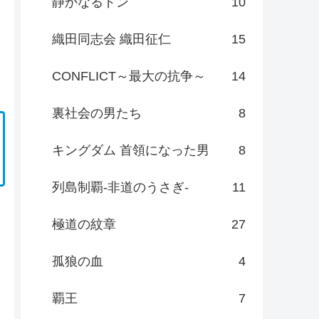
静かなるドン
10
織田同志会 織田征仁
15
CONFLICT～最大の抗争～
14
裏社会の男たち
8
キングダム 首領になった男
8
列島制覇-非道のうさぎ-
11
極道の紋章
27
孤狼の血
4
覇王
7