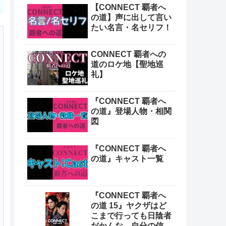
【CONNECT 覇者へ
の道】声に出して言い
たい名言・名セリフ！
CONNECT 覇者への
道のロケ地【聖地巡
礼】
『CONNECT 覇者へ
の道』登場人物・相関
図
『CONNECT 覇者へ
の道』キャスト一覧
『CONNECT 覇者へ
の道 15』ヤクザはど
こまで行っても日陰者
だかんな。自分の信念