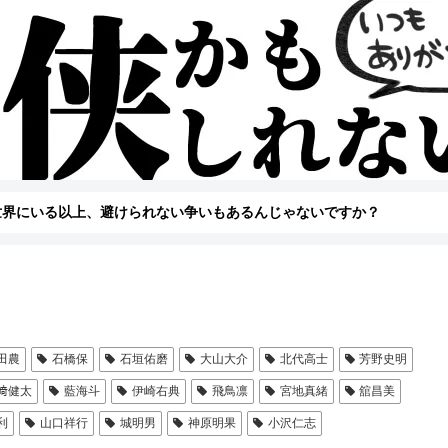
世界にいる以上、避けられない争いもあるんじゃないですか？
田農
石橋保
石垣佑磨
大山大介
北代高士
芳野史明
﨑健太
藍海斗
伊崎右典
飛鳥凛
宮地真緒
舘昌美
利
山口祥行
城明男
神原明果
小沢仁志