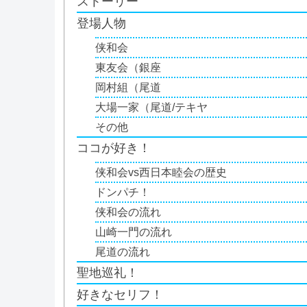
ストーリー
登場人物
侠和会
東友会（銀座
岡村組（尾道
大場一家（尾道/テキヤ
その他
ココが好き！
侠和会vs西日本睦会の歴史
ドンパチ！
侠和会の流れ
山崎一門の流れ
尾道の流れ
聖地巡礼！
好きなセリフ！