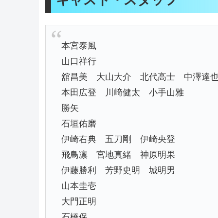
キャスト・スタッフ
本宮泰風
山口祥行
舘昌美 大山大介 北代高士 中澤達
本田広登 川﨑健太 小手山雅
勝矢
石垣佑磨
伊崎右典 五刀剛 伊崎央登
飛鳥凛 宮地真緒 神原明果
伊藤勝利 芳野史明 城明男
山本圭壱
大門正明
石橋保