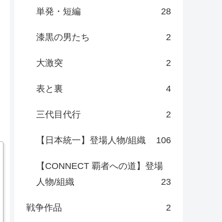
単発・短編
28
漆黒の男たち
2
大激突
2
表と裏
4
三代目代行
2
【日本統一】登場人物/組織
106
【CONNECT 覇者への道】登場
人物/組織
23
戦争作品
2