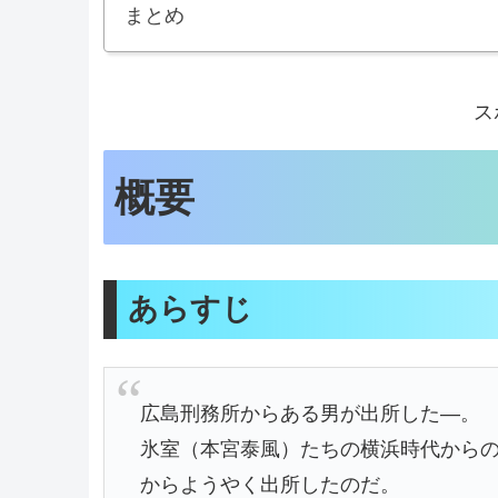
まとめ
ス
概要
あらすじ
広島刑務所からある男が出所した―。
氷室（本宮泰風）たちの横浜時代から
からようやく出所したのだ。