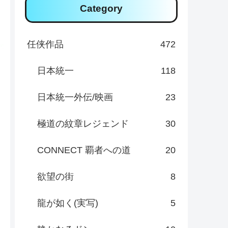
Category
任侠作品
472
日本統一
118
日本統一外伝/映画
23
極道の紋章レジェンド
30
CONNECT 覇者への道
20
欲望の街
8
龍が如く(実写)
5