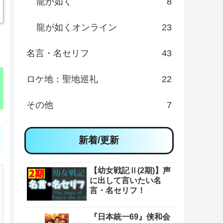
龍が如く
8
龍が如くオンライン
23
名言・名セリフ
43
ロケ地：聖地巡礼
22
その他
7
新着/更新
【幼女戦記Ⅱ(2期)】声
に出して言いたい名
言・名セリフ！
『日本統一69』侠和会