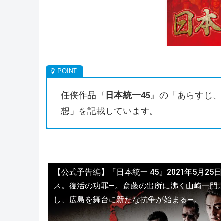
任侠作品『
日本統一45
』の「あらすじ
想」を記載しています。
【公式予告編】『日本統一 45』2021年5月25
ス。復活の功罪―。斎藤の出所に沸く山崎一門
し、広島を舞台に新たな抗争が始まる―。