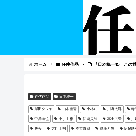
ホーム
任侠作品
『日本統一45』この
任侠作品
日本統一
岸田タツヤ
山本圭壱
小林功
川野太郎
寺
中澤達也
小手山雅
伊崎央登
本田広登
川
勝矢
大門正明
本宮泰風
森羅万象
伊藤勝