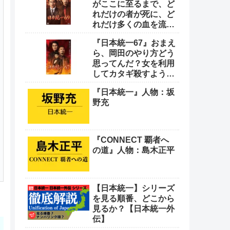
がここに至るまで、ど
れだけの者が死に、ど
れだけ多くの血を流し
てきたと思っとんの
『日本統一67』おまえ
や！
ら、岡田のやり方どう
思ってんだ？女を利用
してカタギ殺すような
卑怯なやり方をよ
『日本統一』人物：坂
野充
『CONNECT 覇者へ
の道』人物：島木正平
【日本統一】シリーズ
を見る順番、どこから
見るか？【日本統一外
伝】