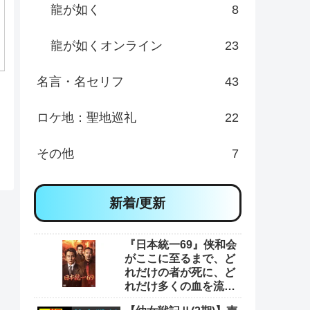
龍が如く
8
龍が如くオンライン
23
名言・名セリフ
43
ロケ地：聖地巡礼
22
その他
7
新着/更新
『日本統一69』侠和会
がここに至るまで、ど
れだけの者が死に、ど
れだけ多くの血を流し
てきたと思っとんの