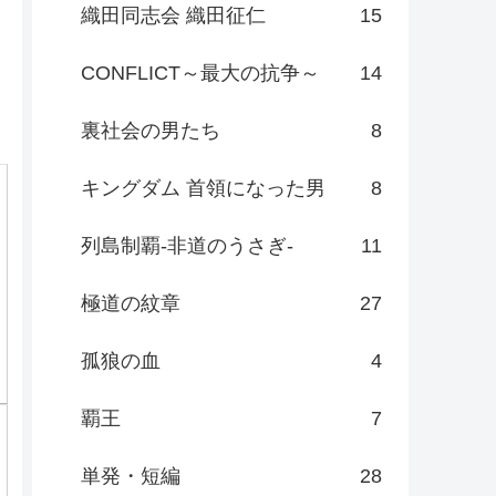
織田同志会 織田征仁
15
CONFLICT～最大の抗争～
14
裏社会の男たち
8
キングダム 首領になった男
8
列島制覇-非道のうさぎ-
11
極道の紋章
27
孤狼の血
4
覇王
7
単発・短編
28