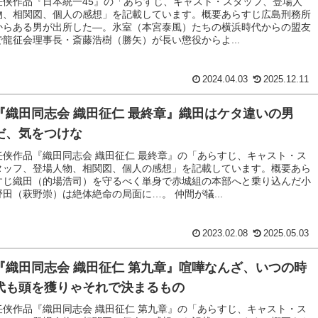
任侠作品『日本統一45』の「あらすじ、キャスト・スタッフ、登場人
物、相関図、個人の感想」を記載しています。概要あらすじ広島刑務所
からある男が出所した―。氷室（本宮泰風）たちの横浜時代からの盟友
で龍征会理事長・斎藤浩樹（勝矢）が長い懲役からよ...
2024.04.03
2025.12.11
『織田同志会 織田征仁 最終章』織田はケタ違いの男
だ、気をつけな
任侠作品『織田同志会 織田征仁 最終章』の「あらすじ、キャスト・ス
タッフ、登場人物、相関図、個人の感想」を記載しています。概要あら
すじ織田（的場浩司）を守るべく単身で赤城組の本部へと乗り込んだ小
野田（萩野崇）は絶体絶命の局面に…。 仲間が犠...
2023.02.08
2025.05.03
『織田同志会 織田征仁 第九章』喧嘩なんざ、いつの時
代も頭を獲りゃそれで決まるもの
任侠作品『織田同志会 織田征仁 第九章』の「あらすじ、キャスト・ス