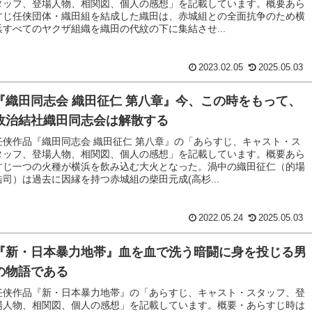
タッフ、登場人物、相関図、個人の感想」を記載しています。概要あら
すじ任侠団体・織田組を結成した織田は、赤城組との全面抗争のため横
浜すべてのヤクザ組織を織田の代紋の下に集結させ...
2023.02.05
2025.05.03
『織田同志会 織田征仁 第八章』今、この時をもって、
政治結社織田同志会は解散する
任侠作品『織田同志会 織田征仁 第八章』の「あらすじ、キャスト・ス
タッフ、登場人物、相関図、個人の感想」を記載しています。概要あら
すじ一つの火種が横浜を飲み込む大火となった。渦中の織田征仁（的場
浩司）は過去に因縁を持つ赤城組の柴田元成(高杉...
2022.05.24
2025.05.03
『新・日本暴力地帯』血を血で洗う暗闘に身を投じる男
の物語である
任侠作品『新・日本暴力地帯』の「あらすじ、キャスト・スタッフ、登
場人物、相関図、個人の感想」を記載しています。概要・あらすじ時は