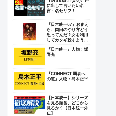
【幼女戦記Ⅱ(2期)】声
や！
に出して言いたい名
言・名セリフ！
『日本統一67』おまえ
ら、岡田のやり方どう
思ってんだ？女を利用
してカタギ殺すような
卑怯なやり方をよ
『日本統一』人物：坂
野充
『CONNECT 覇者へ
の道』人物：島木正平
【日本統一】シリーズ
を見る順番、どこから
見るか？【日本統一外
伝】