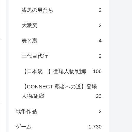
漆黒の男たち
2
大激突
2
表と裏
4
三代目代行
2
【日本統一】登場人物/組織
106
【CONNECT 覇者への道】登場
人物/組織
23
戦争作品
2
ゲーム
1,730