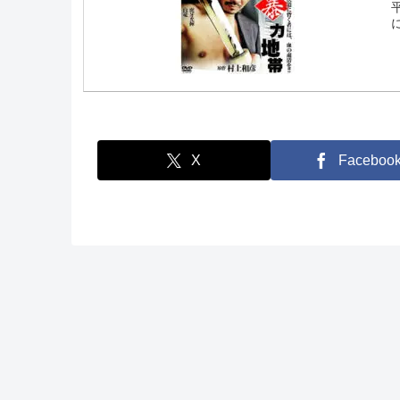
X
Faceboo