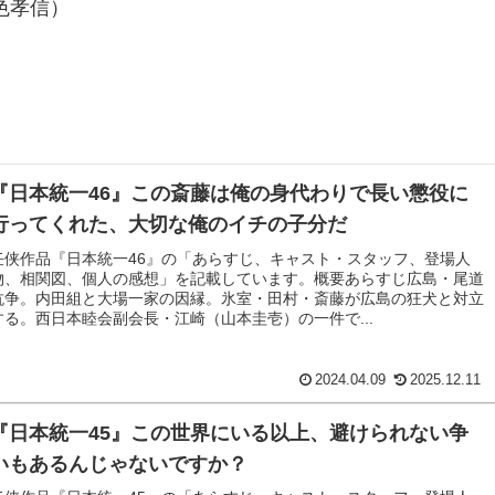
色孝信）
『日本統一46』この斎藤は俺の身代わりで長い懲役に
行ってくれた、大切な俺のイチの子分だ
任侠作品『日本統一46』の「あらすじ、キャスト・スタッフ、登場人
物、相関図、個人の感想」を記載しています。概要あらすじ広島・尾道
抗争。内田組と大場一家の因縁。氷室・田村・斎藤が広島の狂犬と対立
する。西日本睦会副会長・江崎（山本圭壱）の一件で...
2024.04.09
2025.12.11
『日本統一45』この世界にいる以上、避けられない争
いもあるんじゃないですか？