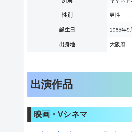
所属
キャスト
性別
男性
誕生日
1965年9
出身地
大阪府
出演作品
映画・Vシネマ