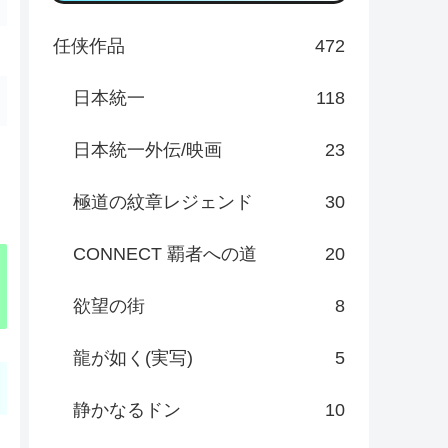
任侠作品
472
日本統一
118
日本統一外伝/映画
23
極道の紋章レジェンド
30
CONNECT 覇者への道
20
欲望の街
8
龍が如く(実写)
5
静かなるドン
10