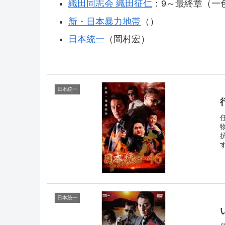
織田同志会 織田征仁
：9～最終章（一
新・日本暴力地帯
（）
日本統一
（
岡村宏
）
日本統一
日本統一