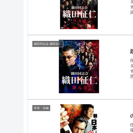
織田同志会 織田征仁
単発・短編