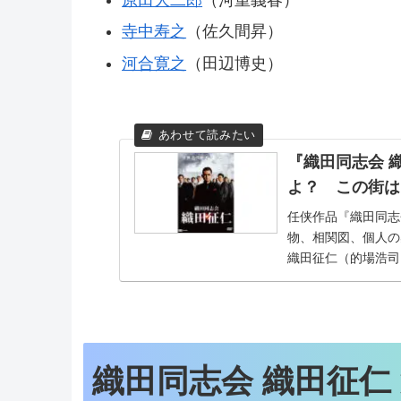
寺中寿之
（佐久間昇）
河合寛之
（田辺博史）
『織田同志会 
よ？ この街は
任侠作品『織田同志
物、相関図、個人の
織田征仁（的場浩司
し、横浜へ戻...
織田同志会 織田征仁