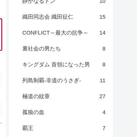
静かなるドン
10
織田同志会 織田征仁
15
CONFLICT～最大の抗争～
14
裏社会の男たち
8
キングダム 首領になった男
8
列島制覇-非道のうさぎ-
11
極道の紋章
27
孤狼の血
4
覇王
7