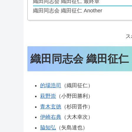
織田同志会 織田征仁 最終章
織田同志会 織田征仁 Another
ス
織田同志会 織田征仁
的場浩司
（織田征仁）
萩野崇
（小野田勝利）
青木玄徳
（杉田晋作）
伊崎右典
（大木幸次）
脇知弘
（矢島達也）