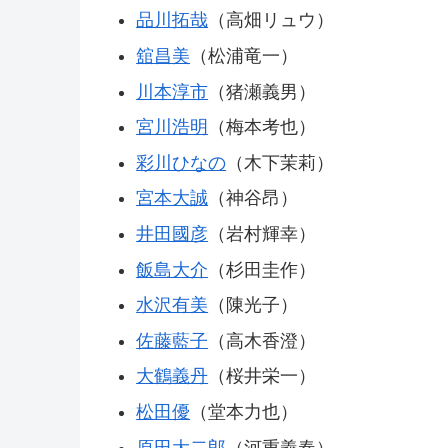
品川拓哉
（高畑リュウ）
舘昌美
（松浦竜一）
川本淳市
（猪瀬義男）
宮川浩明
（梅本考也）
彩川ひなの
（木下茉莉）
宮本大誠
（神谷昂）
井田國彦
（岩村輝幸）
飯島大介
（杉田圭作）
水沢有美
（陳光子）
佐藤藍子
（高木香澄）
大鶴義丹
（桜井栄一）
松田優
（堂本力也）
原田大二郎
（河重義春）