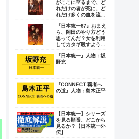
がここに至るまで、ど
れだけの者が死に、ど
れだけ多くの血を流し
てきたと思っとんの
『日本統一67』おまえ
や！
ら、岡田のやり方どう
思ってんだ？女を利用
してカタギ殺すような
卑怯なやり方をよ
『日本統一』人物：坂
野充
『CONNECT 覇者へ
の道』人物：島木正平
【日本統一】シリーズ
を見る順番、どこから
見るか？【日本統一外
伝】