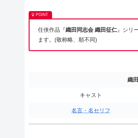
任侠作品『
織田同志会 織田征仁
』シリ
ます。(敬称略、順不同)
織田
キャスト
名言・名セリフ