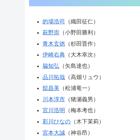
的場浩司
（織田征仁）
萩野崇
（小野田勝利）
青木玄徳
（杉田晋作）
伊崎右典
（大木幸次）
脇知弘
（矢島達也）
品川拓哉
（高畑リュウ）
舘昌美
（松浦竜一）
川本淳市
（猪瀬義男）
宮川浩明
（梅本考也）
彩川ひなの
（木下茉莉）
宮本大誠
（神谷昂）