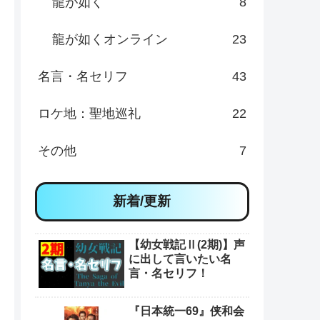
龍が如く
8
龍が如くオンライン
23
名言・名セリフ
43
ロケ地：聖地巡礼
22
その他
7
新着/更新
【幼女戦記Ⅱ(2期)】声
に出して言いたい名
言・名セリフ！
『日本統一69』侠和会