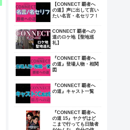
【CONNECT 覇者へ
の道】声に出して言い
たい名言・名セリフ！
CONNECT 覇者への
道のロケ地【聖地巡
礼】
『CONNECT 覇者へ
の道』登場人物・相関
図
『CONNECT 覇者へ
の道』キャスト一覧
『CONNECT 覇者へ
の道 15』ヤクザはど
こまで行っても日陰者
だかんな。自分の信念