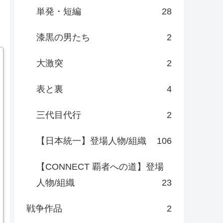
単発・短編
28
漆黒の男たち
2
大激突
2
表と裏
4
三代目代行
2
【日本統一】登場人物/組織
106
【CONNECT 覇者への道】登場
人物/組織
23
戦争作品
2