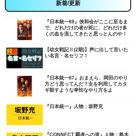
新着/更新
『日本統一69』侠和会がここに至るま
で、どれだけの者が死に、どれだけ多
くの血を流してきたと思っとんのや！
【幼女戦記Ⅱ(2期)】声に出して言いた
い名言・名セリフ！
『日本統一67』おまえら、岡田のやり
方どう思ってんだ？女を利用してカタ
ギ殺すような卑怯なやり方をよ
『日本統一』人物：坂野充
『CONNECT 覇者への道』人物：島木