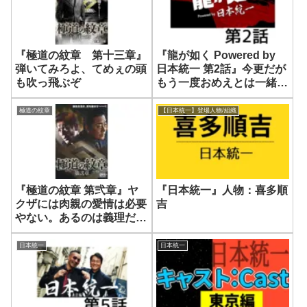
『極道の紋章 第十三章』
『龍が如く Powered by
弾いてみろよ、てめぇの頭
日本統一 第2話』今更だが
も吹っ飛ぶぞ
もう一度おめえとは一緒に
やりたかった。だがもう今
日限り、兄弟じゃねえ
極道の紋章
【日本統一】登場人物/組織
『極道の紋章 第弐章』ヤ
『日本統一』人物：喜多順
クザには肉親の愛情は必要
吉
やない。あるのは義理だけ
や
日本統一
日本統一