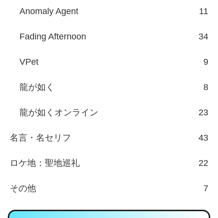
Anomaly Agent
11
Fading Afternoon
34
VPet
9
龍が如く
8
龍が如くオンライン
23
名言・名セリフ
43
ロケ地：聖地巡礼
22
その他
7