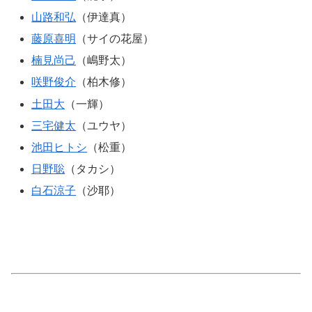
山路和弘
（伊達真）
藤原喜明
（サイの花屋）
楠見尚己
（嶋野太）
咲野俊介
（柏木修）
土田大
（一輝）
三宅健太
（ユウヤ）
池田ヒトシ
（松重）
日野聡
（タカシ）
白石涼子
（沙耶）