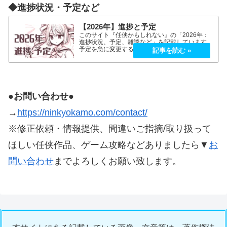
◆進捗状況・予定など
【2026年】進捗と予定
このサイト『任侠かもしれない』の「2026年：
進捗状況、予定、雑談など」を記載しています。
予定を急に変更することが、よくあります。
2026年5月2026年5月21日（木）『プロミス・マ
スコットエージェンシー』良かったです！世界観
もキャラも好…
●お問い合わせ●
→
https://ninkyokamo.com/contact/
※修正依頼・情報提供、間違いご指摘/取り扱って
ほしい任侠作品、ゲーム攻略などありましたら▼
お
問い合わせ
までよろしくお願い致します。