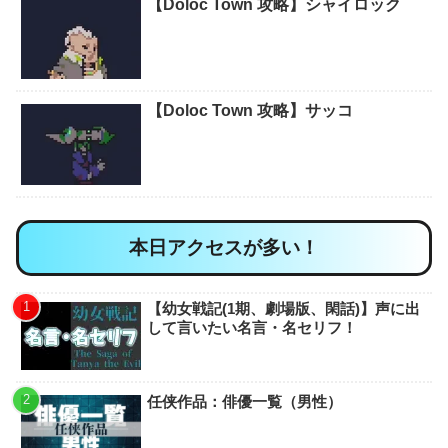
【Doloc Town 攻略】シャイロック
【Doloc Town 攻略】サッコ
本日アクセスが多い！
【幼女戦記(1期、劇場版、閑話)】声に出
して言いたい名言・名セリフ！
任侠作品：俳優一覧（男性）