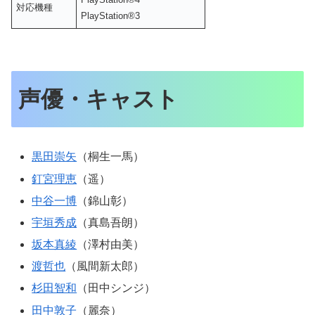
対応機種
PlayStation®3
声優・キャスト
黒田崇矢
（桐生一馬）
釘宮理恵
（遥）
中谷一博
（錦山彰）
宇垣秀成
（真島吾朗）
坂本真綾
（澤村由美）
渡哲也
（風間新太郎）
杉田智和
（田中シンジ）
田中敦子
（麗奈）