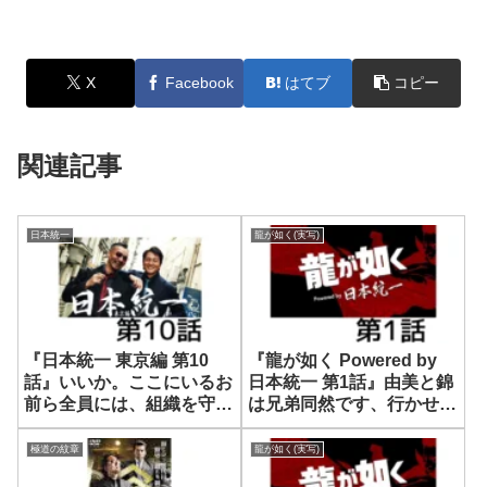
X
Facebook
はてブ
コピー
関連記事
日本統一
龍が如く(実写)
『日本統一 東京編 第10
『龍が如く Powered by
話』いいか。ここにいるお
日本統一 第1話』由美と錦
前ら全員には、組織を守る
は兄弟同然です、行かせて
責任があるんだ。
ください！
極道の紋章
龍が如く(実写)