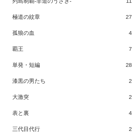
列島制覇-非道のうさぎ-
11
極道の紋章
27
孤狼の血
4
覇王
7
単発・短編
28
漆黒の男たち
2
大激突
2
表と裏
4
三代目代行
2