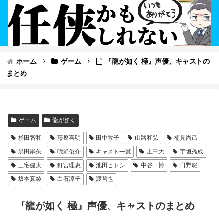
ホーム
ゲーム
『龍が如く 極』声優、キャストの
まとめ
ゲーム
龍が如く
杉田智和
藤原喜明
田中敦子
山路和弘
楠見尚己
黒田崇矢
咲野俊介
キャスト一覧
土田大
宇垣秀成
三宅健太
釘宮理恵
池田ヒトシ
中谷一博
日野聡
坂本真綾
白石涼子
渡哲也
『龍が如く 極』声優、キャストのまとめ