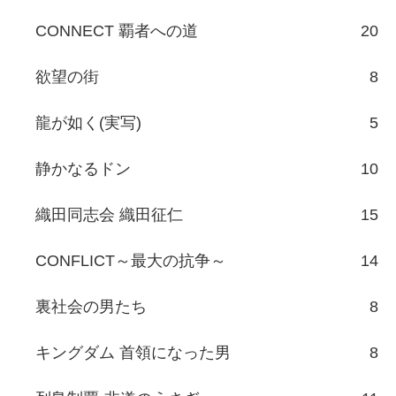
CONNECT 覇者への道
20
欲望の街
8
龍が如く(実写)
5
静かなるドン
10
織田同志会 織田征仁
15
CONFLICT～最大の抗争～
14
裏社会の男たち
8
キングダム 首領になった男
8