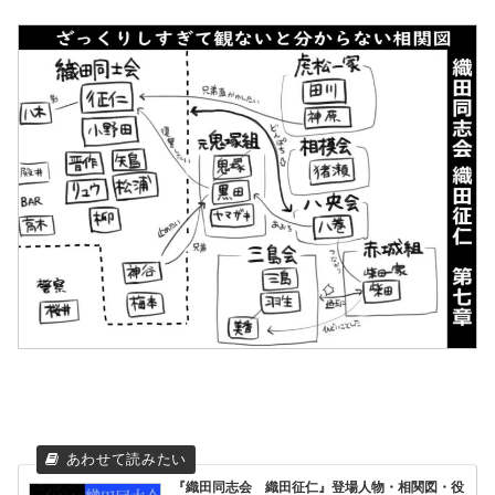
『織田同志会 織田征仁』登場人物・相関図・役