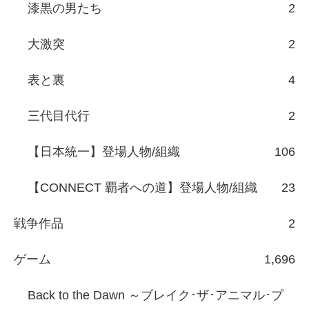
漆黒の男たち
2
大激突
2
表と裏
4
三代目代行
2
【日本統一】登場人物/組織
106
【CONNECT 覇者への道】登場人物/組織
23
戦争作品
2
ゲーム
1,696
Back to the Dawn ～ブレイク･ザ･アニマル･プ