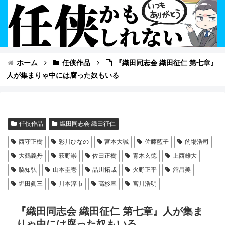
ホーム
任侠作品
『織田同志会 織田征仁 第七章』
人が集まりゃ中には腐った奴もいる
任侠作品
織田同志会 織田征仁
西守正樹
彩川ひなの
宮本大誠
佐藤藍子
的場浩司
大鶴義丹
萩野崇
佐田正樹
青木玄徳
上西雄大
脇知弘
山本圭壱
品川拓哉
火野正平
舘昌美
堀田眞三
川本淳市
高杉亘
宮川浩明
『織田同志会 織田征仁 第七章』人が集ま
りゃ中には腐った奴もいる