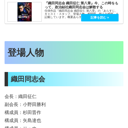
『織田同志会 織田征仁 第八章』今、この時をも
って、政治結社織田同志会は解散する
任侠作品『織田同志会 織田征仁 第八章』の「あらすじ、
キャスト・スタッフ、登場人物、相関図、個人の感想」を
記載しています。概要あらすじ一つの火種が横浜を飲み込
む大火となった。渦中の織田征仁（的場浩司）は過去に因
縁を持つ赤城組の柴田元成(高杉...
登場人物
織田同志会
会長：織田征仁
副会長：小野田勝利
構成員：杉田晋作
構成員：矢島達也