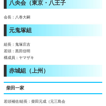
八央会（東京・八王子
会長：八巻大嗣
元鬼塚組
組長：鬼塚庄吉
若頭：黒田信明
構成員：ヤマザキ
赤城組（上州）
柴田一家
若頭補佐/組長：柴田元成（元三島会