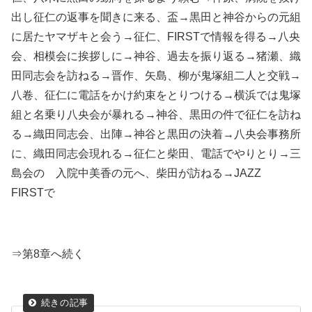
出し征仁の返事を聞きに来る、盃→黒田と神谷からの元組
に居たヤマザキと会う→征仁、FIRSTで情報を得る→八央
会、相模会に挨拶しに→神谷、過去を振り返る→猪瀬、織
田同志会を訪ねる→晋作、矢島、柳が鬼塚組二人と交戦→
八卷、征仁に電話をかけ約束をとりつける→横浜では鬼塚
組と名乗り八央会が暴れる→神谷、黒田の件で征仁を訪ね
る→織田同志会、出陣→神谷と黒田の決着→八央会事務所
に、織田同志会現れる→征仁と柴田、電話でやりとり→三
島会の 入院中美香の元へ、柴田が訪ねる→JAZZ
FIRSTで
⇒第8章へ続く