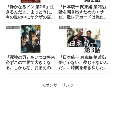
『静かなるドン 第2章』生
『日本統一 関東編 第2話』
きるんだよ、まっとうに。
話を聞き出すためのエサ
今の世の中にヤクザの居場
だ。激レアカードは俺たち
所なんかねえんだから
が守る
単発・短編
日本統一
『死神の刃』あいつは将来
『日本統一 東京編 第3話』
必ずこの世界で大きくな
夢じゃない、夢じゃないん
る。しかもな、おまえの運
だ……時間を巻き戻した
命を大きく変える男だ
い。こんなことになる前に
スポンサーリンク