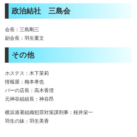
政治結社 三島会
会長：三島剛三
副会長：羽生重文
その他
ホステス：木下茉莉
情報屋：梅本孝也
バーの店長：高木香澄
元神谷組組長：神谷昂
横浜港署組織犯罪対策課刑事：桜井栄一
羽生の妹：羽生美香