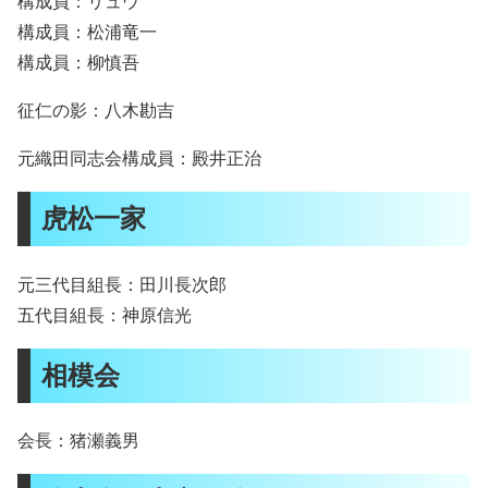
構成員：リュウ
構成員：松浦竜一
構成員：柳慎吾
征仁の影：八木勘吉
元織田同志会構成員：殿井正治
虎松一家
元三代目組長：田川長次郎
五代目組長：神原信光
相模会
会長：猪瀬義男