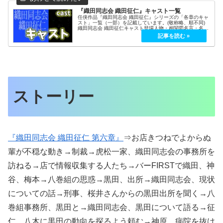
『織田同志会 織田征仁』キャスト一覧
任侠作品『織田同志会 織田征仁』シリーズの「各章のキャ
スト」一覧（一部）を記載しています。(敬称略、順不同)
織田同志会 織田征仁キャスト登場人物・相関図名言・名セ
リフロケ地・聖地巡礼織田同志会 織田征仁 的場浩司（織
田征仁） 萩野崇（小野田...
ストーリー
『織田同志会 織田征仁 第六章』
⇒お店きつねでよからぬ
輩が不穏な動き→制裁→虎松一家、織田同志会の事務所を
訪ねる→店で情報収集する人たち→バーFIRSTで織田、神
谷、梅本→八巻組の思惑→黒田、出所→織田同志会、現状
についての話→刑事、桜井さんからの黒田出所を聞く→八
巻組事務所、黒田と→織田同志会、黒田について語る→征
仁、八木に黒田の動向を探るよう頼む→神原、病院を抜け