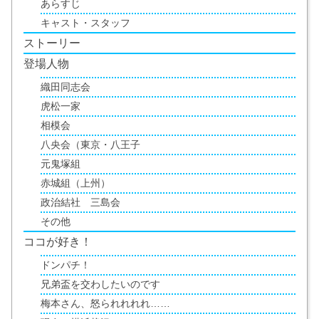
あらすじ
キャスト・スタッフ
ストーリー
登場人物
織田同志会
虎松一家
相模会
八央会（東京・八王子
元鬼塚組
赤城組（上州）
政治結社 三島会
その他
ココが好き！
ドンパチ！
兄弟盃を交わしたいのです
梅本さん、怒られれれれ……