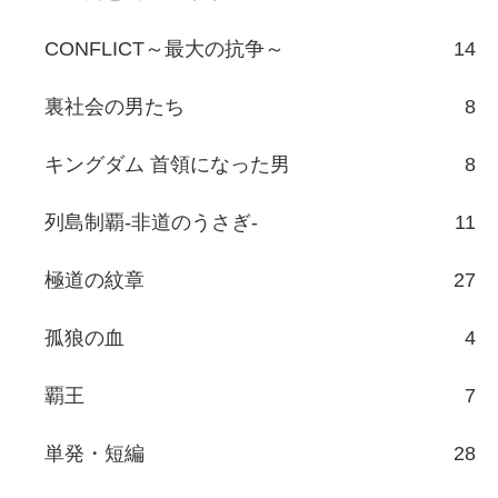
CONFLICT～最大の抗争～
14
裏社会の男たち
8
キングダム 首領になった男
8
列島制覇-非道のうさぎ-
11
極道の紋章
27
孤狼の血
4
覇王
7
単発・短編
28