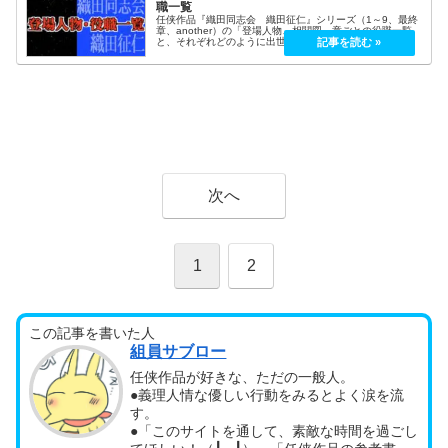
職一覧
任侠作品『織田同志会 織田征仁』シリーズ（1～9、最終
章、another）の「登場人物、相関図、章ごとの役職一覧
と、それぞれどのように出世していったか」を記載してい
ます。織田同志会 織田征仁キャスト登場人物・相関図（名
言・名セリフ）ロケ地・...
次へ
1
2
この記事を書いた人
組員サブロー
任侠作品が好きな、ただの一般人。
●義理人情な優しい行動をみるとよく涙を流
す。
●「このサイトを通して、素敵な時間を過ごし