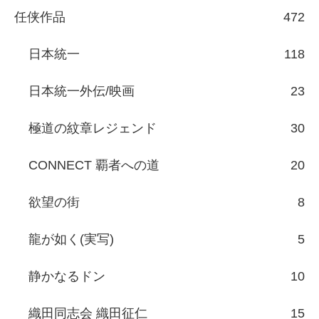
任侠作品
472
日本統一
118
日本統一外伝/映画
23
極道の紋章レジェンド
30
CONNECT 覇者への道
20
欲望の街
8
龍が如く(実写)
5
静かなるドン
10
織田同志会 織田征仁
15