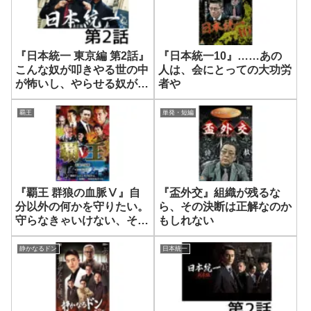
『日本統一 東京編 第2話』
『日本統一10』……あの
こんな奴が叩きやる世の中
人は、会にとっての大功労
が怖いし、やらせる奴が許
者や
せねえ
覇王
単発・短編
『覇王 群狼の血脈Ⅴ』自
『盃外交』組織が残るな
分以外の何かを守りたい。
ら、その決断は正解なのか
守らなきゃいけない、そう
もしれない
思ったことあるか？
静かなるドン
日本統一