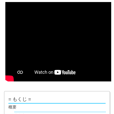
= もくじ =
概要