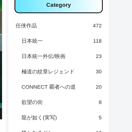
Category
任侠作品
472
日本統一
118
日本統一外伝/映画
23
極道の紋章レジェンド
30
CONNECT 覇者への道
20
欲望の街
8
龍が如く(実写)
5