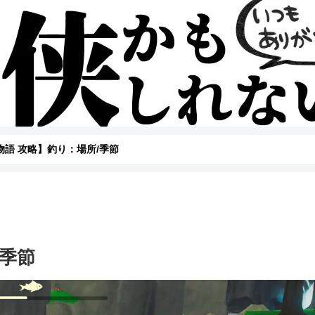
物語 攻略】釣り：場所/季節
/季節