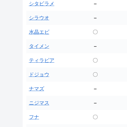
シタビラメ
–
シラウオ
–
水晶エビ
〇
タイメン
–
ティラピア
〇
ドジョウ
〇
ナマズ
–
ニジマス
–
フナ
〇