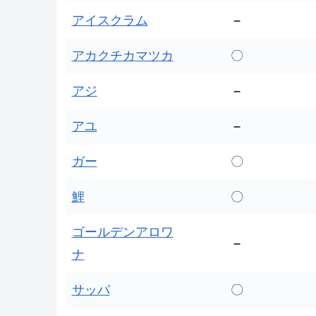
アイスクラム
–
アカクチカマツカ
〇
アジ
–
アユ
–
ガー
〇
鯉
〇
ゴールデンアロワ
–
ナ
サッパ
〇