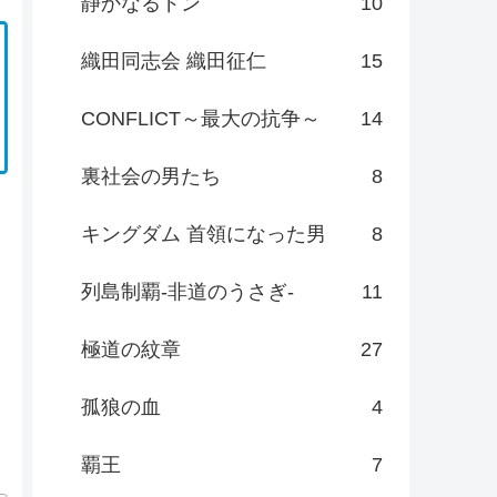
静かなるドン
10
織田同志会 織田征仁
15
CONFLICT～最大の抗争～
14
裏社会の男たち
8
キングダム 首領になった男
8
列島制覇-非道のうさぎ-
11
極道の紋章
27
孤狼の血
4
覇王
7