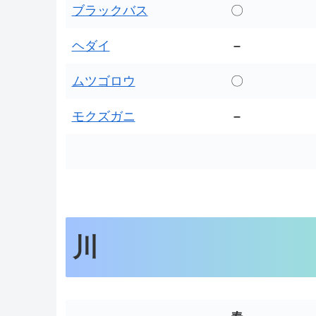
ブラックバス
〇
ヘダイ
–
ムツゴロウ
〇
モクズガニ
–
川