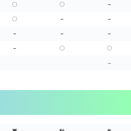
〇
〇
–
〇
–
–
–
–
–
–
〇
〇
–