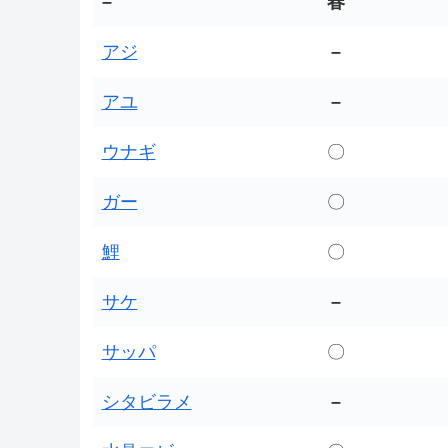
–
春
アジ
–
アユ
–
ウナギ
〇
ガー
〇
鯉
〇
サケ
–
サッパ
〇
シタビラメ
–