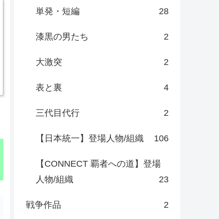
単発・短編
28
漆黒の男たち
2
大激突
2
表と裏
4
三代目代行
2
【日本統一】登場人物/組織
106
【CONNECT 覇者への道】登場
人物/組織
23
戦争作品
2