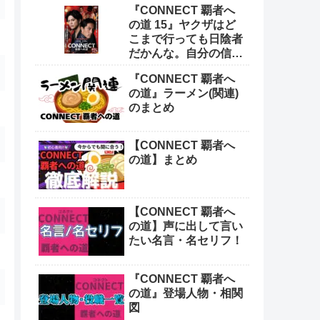
『CONNECT 覇者へ
の道 15』ヤクザはど
こまで行っても日陰者
だかんな。自分の信念
持ってなきゃ生きてい
『CONNECT 覇者へ
けねえよ
の道』ラーメン(関連)
のまとめ
【CONNECT 覇者へ
の道】まとめ
【CONNECT 覇者へ
の道】声に出して言い
たい名言・名セリフ！
『CONNECT 覇者へ
の道』登場人物・相関
図