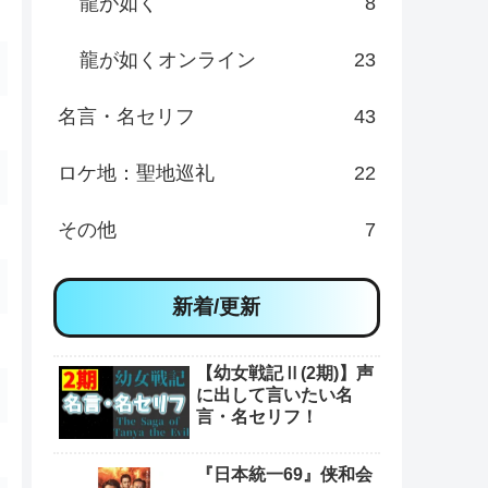
龍が如く
8
龍が如くオンライン
23
名言・名セリフ
43
ロケ地：聖地巡礼
22
その他
7
新着/更新
【幼女戦記Ⅱ(2期)】声
に出して言いたい名
言・名セリフ！
『日本統一69』侠和会