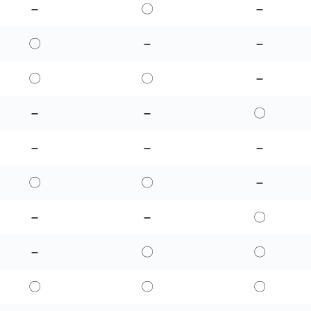
–
〇
–
〇
–
–
〇
〇
–
–
–
〇
–
–
–
〇
〇
–
–
–
〇
–
〇
〇
〇
〇
〇