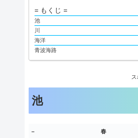
= もくじ =
池
川
海洋
青波海路
ス
池
–
春