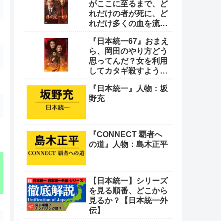
がここに至るまで、ど
れだけの者が死に、ど
れだけ多くの血を流し
てきたと思っとんの
『日本統一67』おまえ
や！
ら、岡田のやり方どう
思ってんだ？女を利用
してカタギ殺すような
卑怯なやり方をよ
『日本統一』人物：坂
野充
『CONNECT 覇者へ
の道』人物：島木正平
【日本統一】シリーズ
を見る順番、どこから
見るか？【日本統一外
伝】