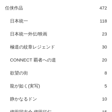
任侠作品
472
日本統一
118
日本統一外伝/映画
23
極道の紋章レジェンド
30
CONNECT 覇者への道
20
欲望の街
8
龍が如く(実写)
5
静かなるドン
10