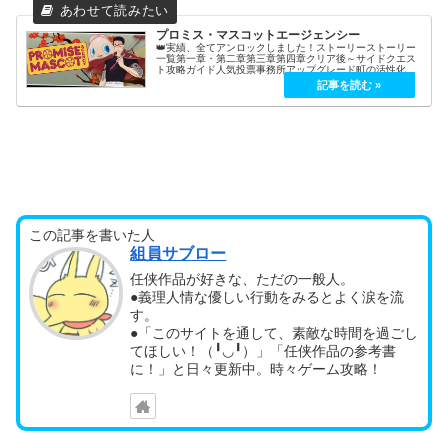
プロミス・マスコットエージェンシー
👑実績、全てアンロックしました！ストーリーストーリー
一覧第一章・第二章第三章第四章クリア後～サイドクエス
ト攻略ガイド人気投票事務所アップグレード町の活性化ピ
ンキー☆のネイルデザインタスクマスコットジョブジョブ
トラブル下請け街頭演説デリバリー...
この記事を書いた人
組員サブロー
任侠作品が好きな、ただの一般人。
●義理人情な優しい行動をみるとよく涙を流
す。
●「このサイトを通して、素敵な時間を過ごし
てほしい！（╹◡╹）」「任侠作品の参考書
に！」と日々更新中。時々ゲーム攻略！