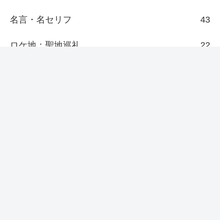
名言・名セリフ
43
ロケ地：聖地巡礼
22
その他
7
新着/更新
『日本統一69』侠和会がここに至るま
で、どれだけの者が死に、どれだけ多
くの血を流してきたと思っとんのや！
【幼女戦記Ⅱ(2期)】声に出して言いた
い名言・名セリフ！