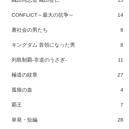
織田同志会 織田征仁
15
CONFLICT～最大の抗争～
14
裏社会の男たち
8
キングダム 首領になった男
8
列島制覇-非道のうさぎ-
11
極道の紋章
27
孤狼の血
4
覇王
7
単発・短編
28