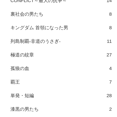
CONFLICT～最大の抗争～
14
裏社会の男たち
8
キングダム 首領になった男
8
列島制覇-非道のうさぎ-
11
極道の紋章
27
孤狼の血
4
覇王
7
単発・短編
28
漆黒の男たち
2