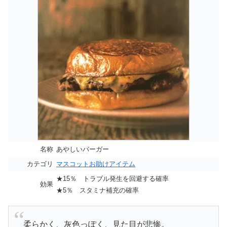
名称
あやしいバーガー
カテゴリ
マスコットお助けアイテム
★15％ トラブル発生を回避する確率
効果
★5％ スタミナ補充の確率
柔らかく、灰色っぽく、見た目が悲惨。