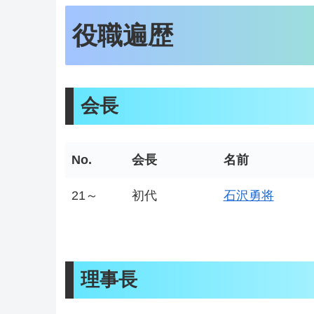
役職遍歴
会長
No.
会長
名前
21～
初代
石沢勇将
理事長