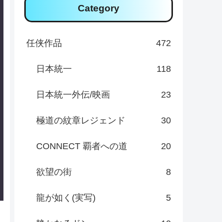
Category
任侠作品
472
日本統一
118
日本統一外伝/映画
23
極道の紋章レジェンド
30
CONNECT 覇者への道
20
欲望の街
8
龍が如く(実写)
5