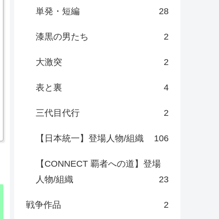
単発・短編
28
漆黒の男たち
2
大激突
2
表と裏
4
三代目代行
2
【日本統一】登場人物/組織
106
【CONNECT 覇者への道】登場
人物/組織
23
戦争作品
2