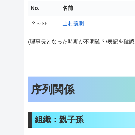
No.
名前
？～36
山村義明
(理事長となった時期が不明確？/表記を確認し
序列関係
組織：親子孫