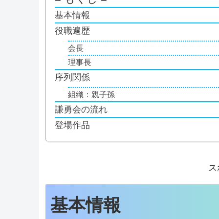
基本情報
役職遍歴
会長
理事長
序列関係
組織：親子孫
謙勇会の流れ
登場作品
ス
基本情報