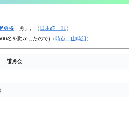
沢勇将
「勇」。（
日本統一21
）
500名を動かしたので)（
時点：山崎組
）
謙勇会
）