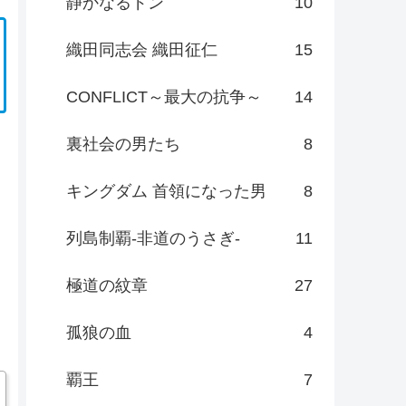
静かなるドン
10
織田同志会 織田征仁
15
CONFLICT～最大の抗争～
14
裏社会の男たち
8
キングダム 首領になった男
8
列島制覇-非道のうさぎ-
11
極道の紋章
27
孤狼の血
4
覇王
7