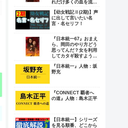
れだけ多くの血を流し
てきたと思っとんの
【幼女戦記Ⅱ(2期)】声
や！
に出して言いたい名
言・名セリフ！
『日本統一67』おまえ
ら、岡田のやり方どう
思ってんだ？女を利用
してカタギ殺すような
卑怯なやり方をよ
『日本統一』人物：坂
野充
『CONNECT 覇者へ
の道』人物：島木正平
【日本統一】シリーズ
を見る順番、どこから