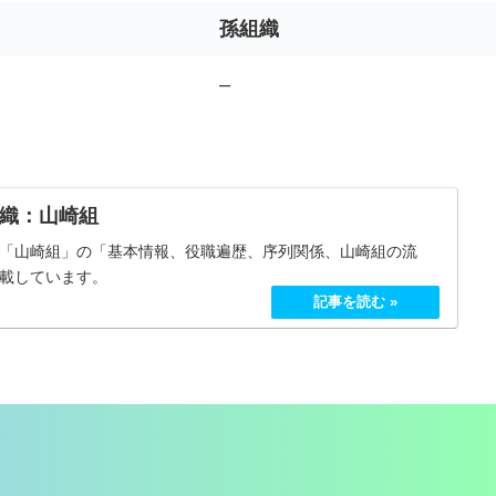
孫組織
–
織：山崎組
「山崎組」の「基本情報、役職遍歴、序列関係、山崎組の流
載しています。