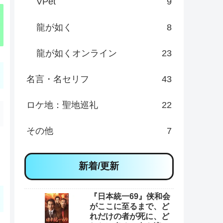
VPet
9
龍が如く
8
龍が如くオンライン
23
名言・名セリフ
43
ロケ地：聖地巡礼
22
その他
7
新着/更新
『日本統一69』侠和会
がここに至るまで、ど
れだけの者が死に、ど