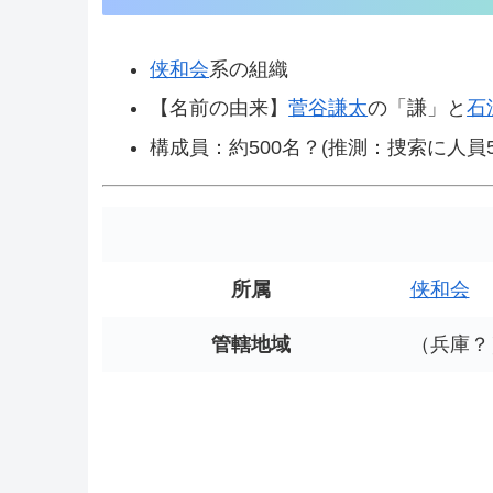
侠和会
系の組織
【名前の由来】
菅谷謙太
の「謙」と
石
構成員：約500名？(推測：捜索に人員
所属
侠和会
管轄地域
（兵庫？