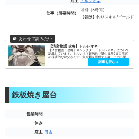
店主
トルレオネ
可能（5時間）
仕事（所要時間）
【報酬】釣りスキル/ゴールド
【清宮物語 攻略】トルレオネ
【清宮物語：攻略】キャラクター「トルレオネ」について
記載しています。トルレオネ趣味釣り誕生日夏9日目清宮
の保護的な叔父さんで、魚介類を提供する者。この心優し
い魚屋は、懐かしいものに甘えてしまうことでしられてい
る。船長として活動してきたことで...
鉄板焼き屋台
営業時間
休み
店主
田吉