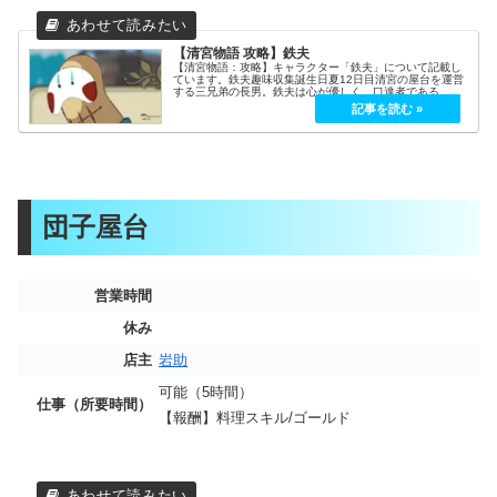
【清宮物語 攻略】鉄夫
【清宮物語：攻略】キャラクター「鉄夫」について記載し
ています。鉄夫趣味収集誕生日夏12日目清宮の屋台を運営
する三兄弟の長男。鉄夫は心が優しく、口達者である。鉄
夫が武蔵の好物のたこ焼きを提供していない時は、遠距離
恋愛中の子の女への手紙を書いて...
団子屋台
営業時間
休み
店主
岩助
可能（5時間）
仕事（所要時間）
【報酬】料理スキル/ゴールド