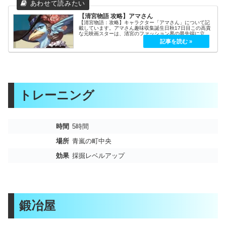
【清宮物語 攻略】アマさん
【清宮物語：攻略】キャラクター「アマさん」について記
載しています。アマさん趣味収集誕生日秋17日目この高貴
な元映画スターは、清宮のファッション界の最先端に立
つ。町のブティックを経営し、美しくて実用的な衣装と装
備を手作りで販売している。彼女は...
トレーニング
時間
5時間
場所
青嵐の町中央
効果
採掘レベルアップ
鍛冶屋