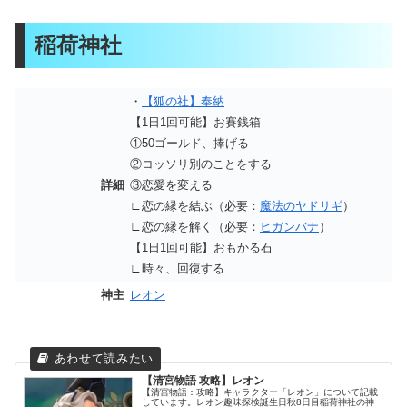
稲荷神社
・
【狐の社】奉納
【1日1回可能】お賽銭箱
①50ゴールド、捧げる
②コッソリ別のことをする
詳細
③恋愛を変える
∟恋の縁を結ぶ（必要：
魔法のヤドリギ
）
∟恋の縁を解く（必要：
ヒガンバナ
）
【1日1回可能】おもかる石
∟時々、回復する
神主
レオン
【清宮物語 攻略】レオン
【清宮物語：攻略】キャラクター「レオン」について記載
しています。レオン趣味探検誕生日秋8日目稲荷神社の神