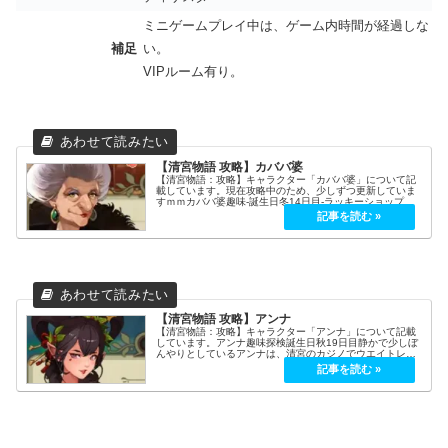
ミニゲームプレイ中は、ゲーム内時間が経過しな
補足
い。
VIPルーム有り。
【清宮物語 攻略】カババ婆
【清宮物語：攻略】キャラクター「カババ婆」について記
載しています。現在攻略中のため、少しずつ更新していま
すｍｍカババ婆趣味-誕生日冬14日目-ラッキーショップチ
ップを購入金貨⇒チップ枚数
100010001010505010010020020...
【清宮物語 攻略】アンナ
【清宮物語：攻略】キャラクター「アンナ」について記載
しています。アンナ趣味探検誕生日秋19日目静かで少しぼ
んやりとしているアンナは、清宮のカジノでウエイトレス
をするために清宮へ引っ越してきた。カババ婆から長時間
労働をさせられるが、文句をなに...