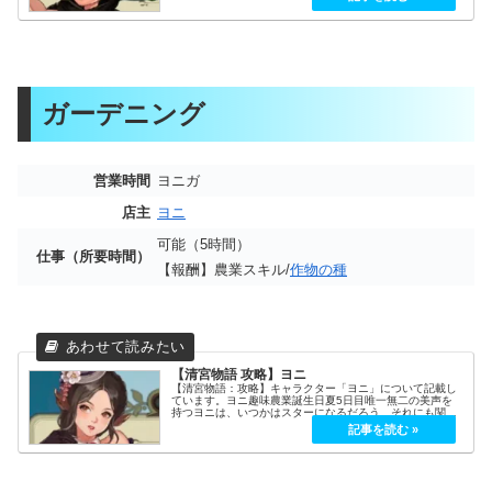
が、息子よりも弟扱いされている。好...
ガーデニング
営業時間
ヨニガ
店主
ヨニ
可能（5時間）
仕事（所要時間）
【報酬】農業スキル/
作物の種
【清宮物語 攻略】ヨニ
【清宮物語：攻略】キャラクター「ヨニ」について記載し
ています。ヨニ趣味農業誕生日夏5日目唯一無二の美声を
持つヨニは、いつかはスターになるだろう。それにも関わ
らず、ヨニは自分と自分の夢よりも常に他人を優先してい
る。しかし、心から歌い始めると、...