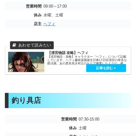
営業時間
09:00～17:00
休み
水曜、土曜
店主
ヘフィ
【清宮物語 攻略】ヘフィ
【清宮物語：攻略】キャラクター「ヘフィ」について記載
しています。ヘフィ趣味採掘誕生日春17日目清宮の有名な
鍛冶屋。あの悪名高き村正のもとで修業したようだ。威圧
的な見た目と雄牛の強大な力を持つのにも関わらず、優し
い心の持ち主で、町のみんなから...
釣り具店
営業時間
07:30-15:00
休み
土曜