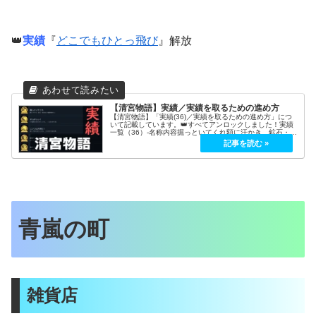
👑
実績
『
どこでもひとっ飛び
』解放
【清宮物語】実績／実績を取るための進め方
【清宮物語】「実績(36)／実績を取るための進め方」につ
いて記載しています。👑すべてアンロックしました！実績
一覧（36）-名称内容掘っといてくれ額に汗かき、鉱石・鉱
物を10種類集める。ギョギョッ！30種類の魚を釣り上げ
る。一人前の釣り師。こ...
青嵐の町
雑貨店