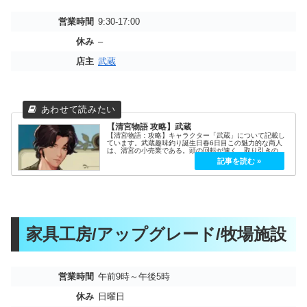
営業時間
9:30-17:00
休み
–
店主
武蔵
【清宮物語 攻略】武蔵
【清宮物語：攻略】キャラクター「武蔵」について記載し
ています。武蔵趣味釣り誕生日春6日目この魅力的な商人
は、清宮の小売業である。頭の回転が速く、取り引きのス
ピードも比類なきものだ。町のみんなと複雑な関係を持っ
ている。好きなもの大好き白水晶、...
家具工房/アップグレード/牧場施設
営業時間
午前9時～午後5時
休み
日曜日