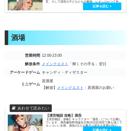
官、そして清宮の子どもたちの教師。レオンはかつて色々
冒険した賢者である。ただし、彼の旅の話について聞かな
いほうがいいだろう。話は終わらな...
酒場
営業時間
12:00-23:00
解放条件
メインクエスト
「輝くその手を」翌日
アーケードゲーム
キャンディ・ディザスター
居酒屋
ミニゲーム
【解放】
メインクエスト
：居酒屋のお願い
【清宮物語 攻略】酒呑
【清宮物語：攻略】キャラクター「酒呑」について記載し
ています。酒呑趣味料理誕生日秋20日目清宮で最も強くて
カッコいい女将。酒呑の2人の養子は彼女を世界の中心に
立つだろう。酒呑は清宮のすべての秘密を守り、みんなが