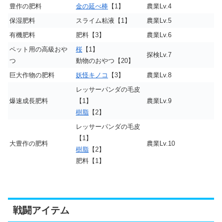
豊作の肥料
金の延べ棒
【1】
農業Lv.4
保湿肥料
スライム粘液【1】
農業Lv.5
有機肥料
肥料【3】
農業Lv.6
ペット用の高級おや
桜
【1】
探検Lv.7
つ
動物のおやつ【20】
巨大作物の肥料
妖怪キノコ
【3】
農業Lv.8
レッサーパンダの毛皮
爆速成長肥料
【1】
農業Lv.9
樹脂
【2】
レッサーパンダの毛皮
【1】
大豊作の肥料
農業Lv.10
樹脂
【2】
肥料【1】
戦闘アイテム