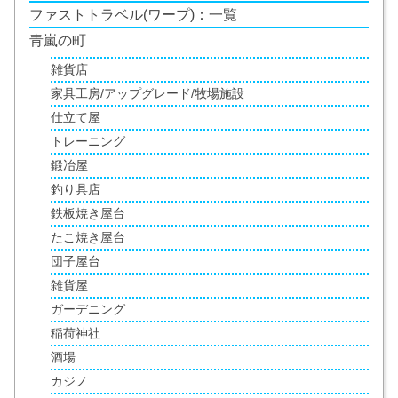
ファストトラベル(ワープ)：一覧
青嵐の町
雑貨店
家具工房/アップグレード/牧場施設
仕立て屋
トレーニング
鍛冶屋
釣り具店
鉄板焼き屋台
たこ焼き屋台
団子屋台
雑貨屋
ガーデニング
稲荷神社
酒場
カジノ