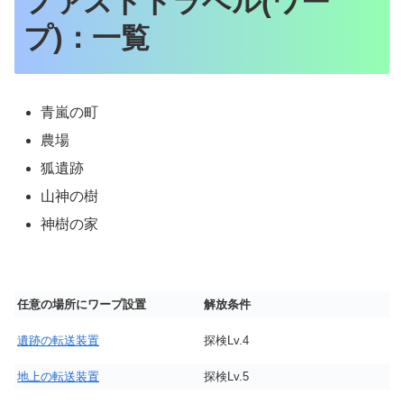
ファストトラベル(ワー
プ)：一覧
青嵐の町
農場
狐遺跡
山神の樹
神樹の家
任意の場所にワープ設置
解放条件
遺跡の転送装置
探検Lv.4
地上の転送装置
探検Lv.5