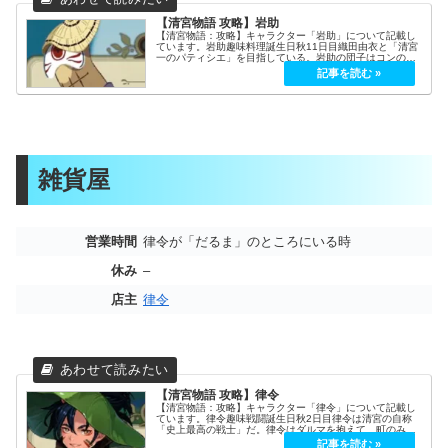
【清宮物語 攻略】岩助
【清宮物語：攻略】キャラクター「岩助」について記載し
ています。岩助趣味料理誕生日秋11日目織田由衣と「清宮
一のパティシエ」を目指している。岩助の団子はコンの大
好物である。兄弟との差別化のために、デザートに特化し
ている。好きなもの大好き真珠、...
雑貨屋
営業時間
律令が「だるま」のところにいる時
休み
–
店主
律令
【清宮物語 攻略】律令
【清宮物語：攻略】キャラクター「律令」について記載し
ています。律令趣味戦闘誕生日秋2日目律令は清宮の自称
「史上最高の戦士」だ。律令はダルマを抱えて、町のみん
なを木剣で守ることを試みる。酒呑の養子の1人である