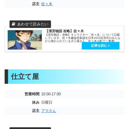
店主
佐々木
【清宮物語 攻略】佐々木
【清宮物語：攻略】キャラクター「佐々木」について記載
しています。佐々木趣味収集誕生日冬20日目清宮のみんな
から憧れられている大工屋さん。佐々木は町で一番優しい
妖怪と言っても過言でもない。常に全力を尽くして、つね
に養護者のスタンダードに到達で...
仕立て屋
営業時間
10:00-17:00
休み
日曜日
店主
アマさん