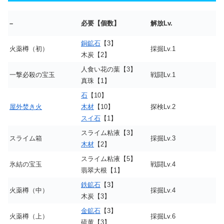
–
必要【個数】
解放Lv.
銅鉱石
【3】
火薬樽（初）
採掘Lv.1
木炭【2】
人食い花の葉【3】
一撃必殺の宝玉
戦闘Lv.1
真珠【1】
石
【10】
屋外焚き火
木材
【10】
探検Lv.2
スイ石
【1】
スライム粘液【3】
スライム箱
採掘Lv.3
木材
【2】
スライム粘液【5】
氷結の宝玉
戦闘Lv.4
翡翠大根【1】
鉄鉱石
【3】
火薬樽（中）
採掘Lv.4
木炭【3】
金鉱石
【3】
火薬樽（上）
採掘Lv.6
硫黄【3】