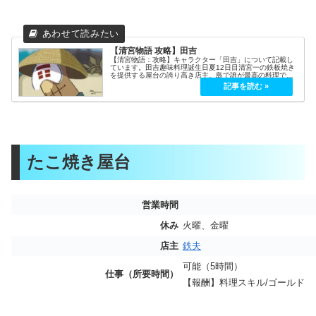
【清宮物語 攻略】田吉
【清宮物語：攻略】キャラクター「田吉」について記載し
ています。田吉趣味料理誕生日夏12日目清宮一の鉄板焼き
を提供する屋台の誇り高き店主。島で誰が最高の料理で虚
無的であるが、兄弟と仕事だけでポジティブに思ってい
る。好きなもの大好きお好み焼き、...
たこ焼き屋台
営業時間
休み
火曜、金曜
店主
鉄夫
可能（5時間）
仕事（所要時間）
【報酬】料理スキル/ゴールド