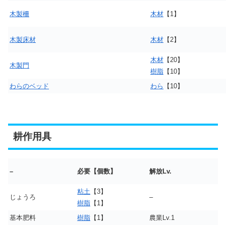
木製柵
木材
【1】
木製床材
木材
【2】
木材
【20】
木製門
樹脂
【10】
わらのベッド
わら
【10】
耕作用具
–
必要【個数】
解放Lv.
粘土
【3】
じょうろ
–
樹脂
【1】
基本肥料
樹脂
【1】
農業Lv.1