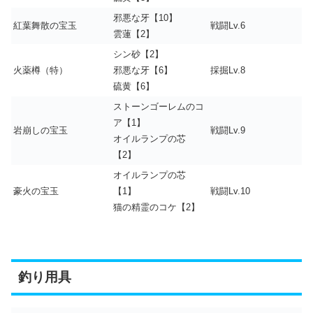
邪悪な牙【10】
紅葉舞散の宝玉
戦闘Lv.6
雲蓮【2】
シン砂【2】
火薬樽（特）
邪悪な牙【6】
採掘Lv.8
硫黄【6】
ストーンゴーレムのコ
ア【1】
岩崩しの宝玉
戦闘Lv.9
オイルランプの芯
【2】
オイルランプの芯
豪火の宝玉
【1】
戦闘Lv.10
猫の精霊のコケ【2】
釣り用具