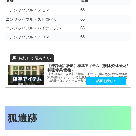
名称
価格
ニンジャバブル・レモン
66
ニンジャバブル・ストロベリー
66
ニンジャバブル・パイナップル
66
ニンジャバブル・メロン
66
【清宮物語 攻略】標準アイテム（素材/資材/食材/
料理/家具/動物）
【清宮物語：攻略】「標準アイテム（素材/資材/食材/料理/
家具/動物）」について記載しています。五十音順。※図鑑
に記載がないアイテム一覧です。図鑑に記載がないアイテ
ムクエストアイテム釣り採集物料理家具服飾モンスター武
器作物あ行あ名称入手場所...
狐遺跡