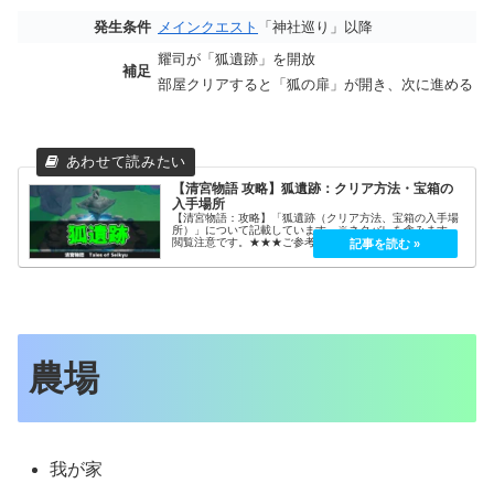
発生条件
メインクエスト
「神社巡り」以降
耀司が「狐遺跡」を開放
補足
部屋クリアすると「狐の扉」が開き、次に進める
【清宮物語 攻略】狐遺跡：クリア方法・宝箱の
入手場所
【清宮物語：攻略】「狐遺跡（クリア方法、宝箱の入手場
所）」について記載しています。※ネタバレを含みます、
閲覧注意です。★★★ご参考程度に！地図から参照！！
番号を振っていますが、分岐や一本道ではない、順序経路
などの攻略順でおのおの変わります...
農場
我が家