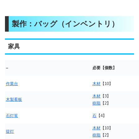
製作：バッグ（インベントリ）
家具
–
必要【個数】
作業台
木材
【10】
木材
【3】
木製看板
樹脂
【2】
石灯篭
石
【4】
木材
【10】
提灯
樹脂
【2】