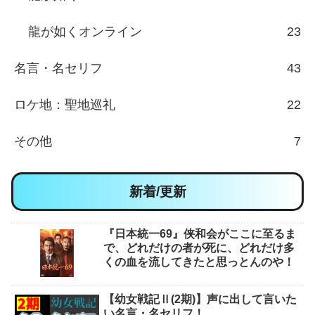
龍が如くオンライン
23
名言・名セリフ
43
ロケ地：聖地巡礼
22
その他
7
新着/更新
『日本統一69』侠和会がここに至るま
で、どれだけの者が死に、どれだけ多
くの血を流してきたと思っとんのや！
【幼女戦記Ⅱ(2期)】声に出して言いた
い名言・名セリフ！