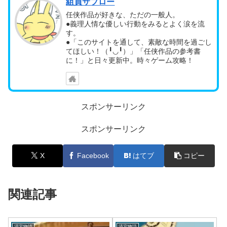
組員サブロー
任侠作品が好きな、ただの一般人。
●義理人情な優しい行動をみるとよく涙を流
す。
●「このサイトを通して、素敵な時間を過ごし
てほしい！（╹◡╹）」「任侠作品の参考書
に！」と日々更新中。時々ゲーム攻略！
スポンサーリンク
スポンサーリンク
X
Facebook
はてブ
コピー
関連記事
清宮物語
清宮物語