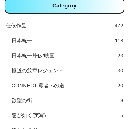
Category
任侠作品
472
日本統一
118
日本統一外伝/映画
23
極道の紋章レジェンド
30
CONNECT 覇者への道
20
欲望の街
8
龍が如く(実写)
5