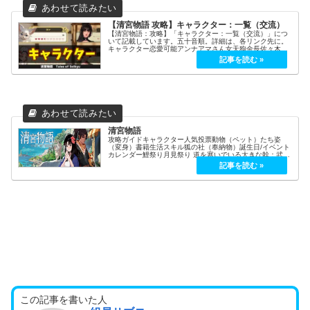
【清宮物語 攻略】キャラクター：一覧（交流）
【清宮物語：攻略】「キャラクター：一覧（交流）」につ
いて記載しています。五十音順。詳細は、各リンク先に。
キャラクター恋愛可能アンナアマさん女天狗金長佐々木酒
呑トルレオネヘフィミカ武蔵ヨニ由衣耀司莉莉菜レオンア
リンうわばみ雪女その他岩助魚住王...
清宮物語
攻略ガイドキャラクター人気投票動物（ペット）たち姿
（変身）書籍生活スキル狐の社（奉納物）誕生日/イベント
カレンダー鯉祭り月見祭り 道を塞いでいる大きな幹：武器
Lv3以上 序盤からサクサク行きたい人向け武器：黄金の聖
剣（攻撃力+52／レベル7...
この記事を書いた人