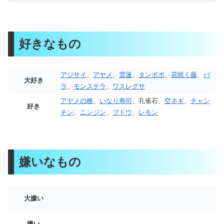
好きなもの
アジサイ
、
アヤメ
、
雲蓮
、
タンポポ
、
花咲く藤
、
バ
大好き
ラ
、
モンステラ
、
ワスレグサ
アヤメの種
、
いなり寿司
、孔雀石、
空ネギ
、
チャン
好き
チン
、
ニンジン
、
ブドウ
、
レモン
嫌いなもの
大嫌い
嫌い