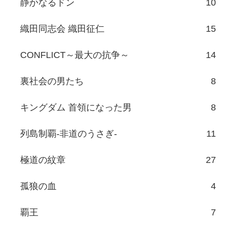
静かなるドン
10
織田同志会 織田征仁
15
CONFLICT～最大の抗争～
14
裏社会の男たち
8
キングダム 首領になった男
8
列島制覇-非道のうさぎ-
11
極道の紋章
27
孤狼の血
4
覇王
7