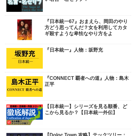
『日本統一67』おまえら、岡田のやり
方どう思ってんだ？女を利用してカタ
ギ殺すような卑怯なやり方をよ
『日本統一』人物：坂野充
『CONNECT 覇者への道』人物：島木
正平
【日本統一】シリーズを見る順番、ど
こから見るか？【日本統一外伝】
【Doloc Town 攻略】テックツリー：