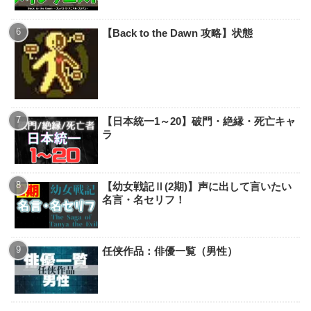
【Back to the Dawn 攻略】状態
【日本統一1～20】破門・絶縁・死亡キャ
ラ
【幼女戦記Ⅱ(2期)】声に出して言いたい
名言・名セリフ！
任侠作品：俳優一覧（男性）