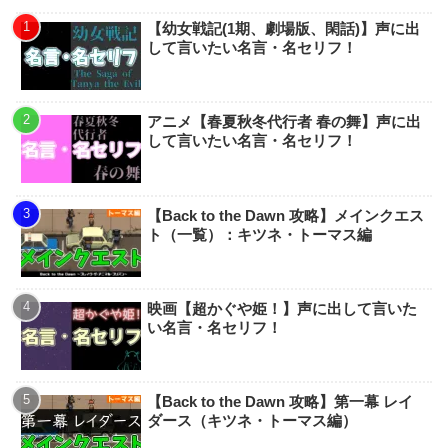
【幼女戦記(1期、劇場版、閑話)】声に出
して言いたい名言・名セリフ！
アニメ【春夏秋冬代行者 春の舞】声に出
して言いたい名言・名セリフ！
【Back to the Dawn 攻略】メインクエス
ト（一覧）：キツネ・トーマス編
映画【超かぐや姫！】声に出して言いた
い名言・名セリフ！
【Back to the Dawn 攻略】第一幕 レイ
ダース（キツネ・トーマス編）