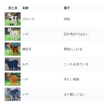
見た目
名称
様子
ブルース
内気
シロ
話す気分ではない
橘右京
夢想にふける
ルナ
こっちを見ている
ハナ
冷たい視線
シマ
まだ親しくない