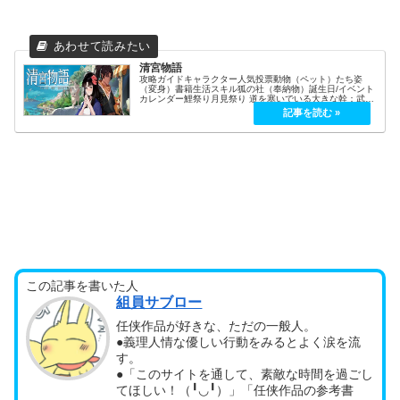
清宮物語
攻略ガイドキャラクター人気投票動物（ペット）たち姿
（変身）書籍生活スキル狐の社（奉納物）誕生日/イベント
カレンダー鯉祭り月見祭り 道を塞いでいる大きな幹：武器
Lv3以上 序盤からサクサク行きたい人向け武器：黄金の聖
剣（攻撃力+52／レベル7...
この記事を書いた人
組員サブロー
任侠作品が好きな、ただの一般人。
●義理人情な優しい行動をみるとよく涙を流
す。
●「このサイトを通して、素敵な時間を過ごし
てほしい！（╹◡╹）」「任侠作品の参考書