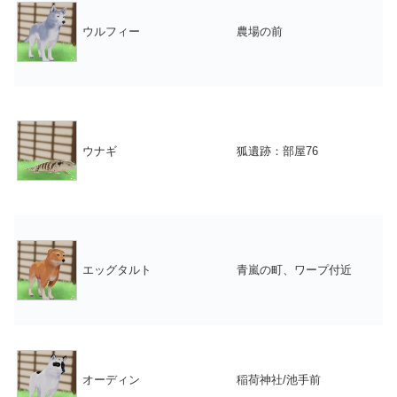
ウルフィー
農場の前
ウナギ
狐遺跡：部屋76
エッグタルト
青嵐の町、ワープ付近
オーディン
稲荷神社/池手前