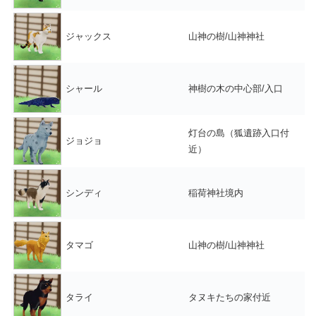
ジャックス
山神の樹/山神神社
シャール
神樹の木の中心部/入口
灯台の島（狐遺跡入口付
ジョジョ
近）
シンディ
稲荷神社境内
タマゴ
山神の樹/山神神社
タライ
タヌキたちの家付近