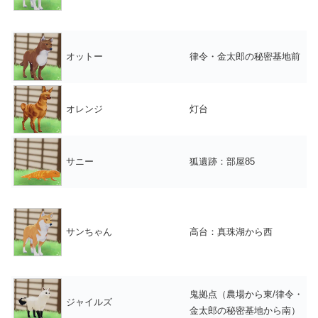
オットー
律令・金太郎の秘密基地前
オレンジ
灯台
サニー
狐遺跡：部屋85
サンちゃん
高台：真珠湖から西
鬼拠点（農場から東/律令・
ジャイルズ
金太郎の秘密基地から南）