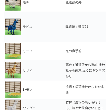
モチ
狐遺跡の外
ラピス
狐遺跡：部屋21
リーフ
鬼の窟手前
高台：狐遺跡から東/山神神
リリィ
社から南東/近くにキツネ穴
あり
浜辺：稲荷神社からやや北
レモン
西
竹林（農場の裏から行け
ワンダー
る、時々女天狗がいるとこ