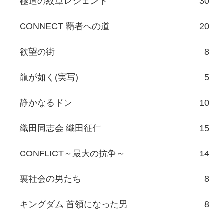
極道の紋章レジェンド
30
CONNECT 覇者への道
20
欲望の街
8
龍が如く(実写)
5
静かなるドン
10
織田同志会 織田征仁
15
CONFLICT～最大の抗争～
14
裏社会の男たち
8
キングダム 首領になった男
8