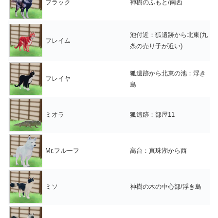
ブラック
神樹のふもと/南西
池付近：狐遺跡から北東(九
フレイム
条の売り子が近い)
狐遺跡から北東の池：浮き
フレイヤ
島
ミオラ
狐遺跡：部屋11
Mr.フルーフ
高台：真珠湖から西
ミソ
神樹の木の中心部/浮き島