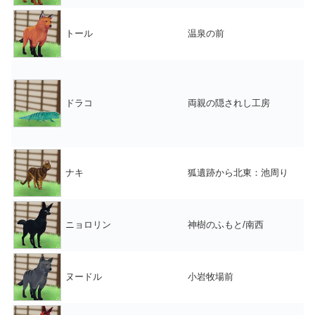
トール
温泉の前
ドラコ
両親の隠されし工房
ナキ
狐遺跡から北東：池周り
ニョロリン
神樹のふもと/南西
ヌードル
小岩牧場前