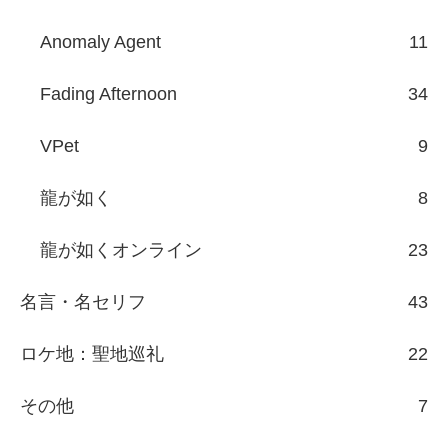
Anomaly Agent
11
Fading Afternoon
34
VPet
9
龍が如く
8
龍が如くオンライン
23
名言・名セリフ
43
ロケ地：聖地巡礼
22
その他
7