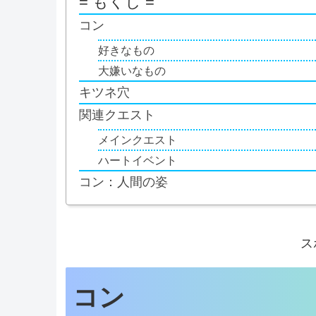
= もくじ =
コン
好きなもの
大嫌いなもの
キツネ穴
関連クエスト
メインクエスト
ハートイベント
コン：人間の姿
ス
コン