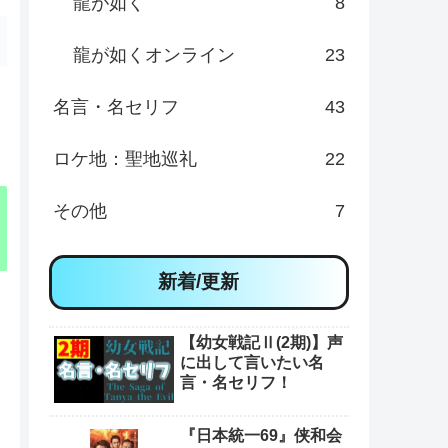
龍が如く
8
龍が如くオンライン
23
名言・名セリフ
43
ロケ地：聖地巡礼
22
その他
7
新着/更新
【幼女戦記Ⅱ(2期)】声
に出して言いたい名
言・名セリフ！
『日本統一69』侠和会