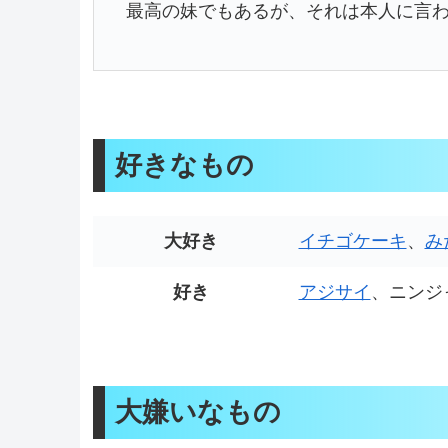
最高の妹でもあるが、それは本人に言
好きなもの
大好き
イチゴケーキ
、
み
好き
アジサイ
、ニンジ
大嫌いなもの