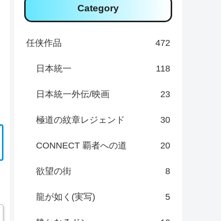
Category
任侠作品
472
日本統一
118
日本統一外伝/映画
23
極道の紋章レジェンド
30
CONNECT 覇者への道
20
欲望の街
8
龍が如く(実写)
5