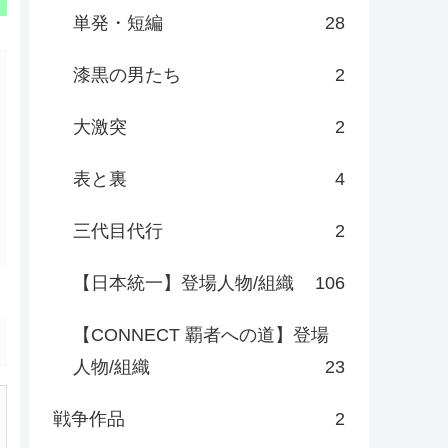
単発・短編
28
漆黒の男たち
2
大激突
2
表と裏
4
三代目代行
2
【日本統一】登場人物/組織
106
【CONNECT 覇者への道】登場
人物/組織
23
戦争作品
2