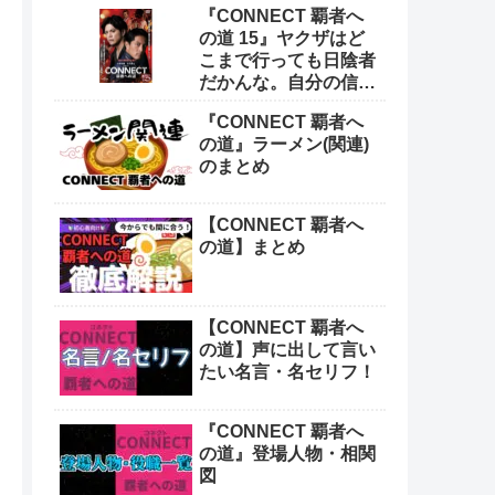
『CONNECT 覇者へ
の道 15』ヤクザはど
こまで行っても日陰者
だかんな。自分の信念
持ってなきゃ生きてい
『CONNECT 覇者へ
けねえよ
の道』ラーメン(関連)
のまとめ
【CONNECT 覇者へ
の道】まとめ
【CONNECT 覇者へ
の道】声に出して言い
たい名言・名セリフ！
『CONNECT 覇者へ
の道』登場人物・相関
図