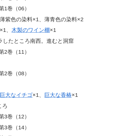
第1巻（06）
、薄紫色の染料×1、薄青色の染料×2
×1、
木製のワイン棚
×1
キラしたところ南西。進むと洞窟
第2巻（11）
第2巻（08）
巨大なイチゴ
×1、
巨大な香椿
×1
ころ
第3巻（12）
第3巻（14）