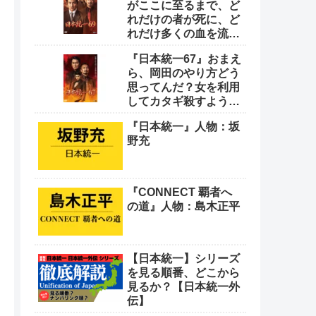
がここに至るまで、ど
れだけの者が死に、ど
れだけ多くの血を流し
てきたと思っとんの
『日本統一67』おまえ
や！
ら、岡田のやり方どう
思ってんだ？女を利用
してカタギ殺すような
卑怯なやり方をよ
『日本統一』人物：坂
野充
『CONNECT 覇者へ
の道』人物：島木正平
【日本統一】シリーズ
を見る順番、どこから
見るか？【日本統一外
伝】