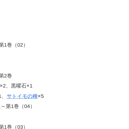
第1巻（02）
第2巻
×2、黒曜石×1
1、
サトイモの種
×5
～第1巻（04）
第1巻（03）