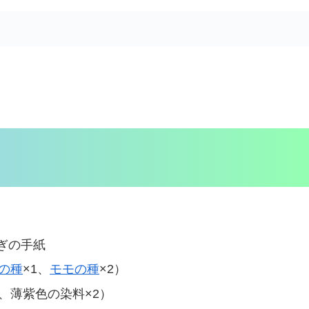
ぎの手紙
の種
×1、
モモの種
×2）
、薄紫色の染料×2）