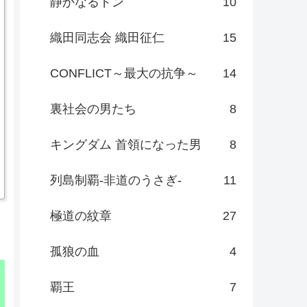
静かなるドン
10
織田同志会 織田征仁
15
CONFLICT～最大の抗争～
14
裏社会の男たち
8
キングダム 首領になった男
8
列島制覇-非道のうさぎ-
11
極道の紋章
27
孤狼の血
4
覇王
7