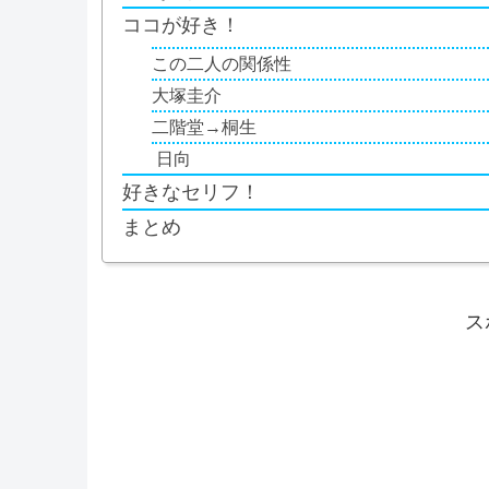
ココが好き！
この二人の関係性
大塚圭介
二階堂→桐生
日向
好きなセリフ！
まとめ
ス