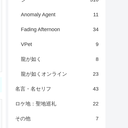
Anomaly Agent
11
Fading Afternoon
34
VPet
9
龍が如く
8
龍が如くオンライン
23
名言・名セリフ
43
ロケ地：聖地巡礼
22
その他
7