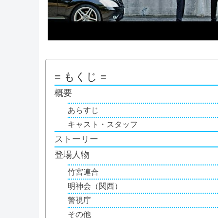
= もくじ =
概要
あらすじ
キャスト・スタッフ
ストーリー
登場人物
竹宮連合
明神会（関西）
警視庁
その他