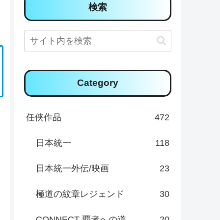
検索
Category
任侠作品
472
日本統一
118
日本統一外伝/映画
23
極道の紋章レジェンド
30
CONNECT 覇者への道
20