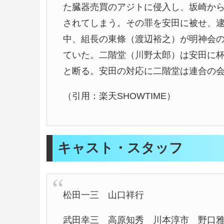
た臓器売買のアジトに侵入し、坂崎か
されてしまう。その罪を安田に被せ、逮
中、組長の東條（渡辺裕之）が明神会
ていた。二階堂（川野太郎）は安田に
と断る。安田の対応に二階堂は連合の
（引用：楽天SHOWTIME）
キャスト・スタッフ
松田一三 山口祥行
武田幸三 高原知秀 川本淳市 野口