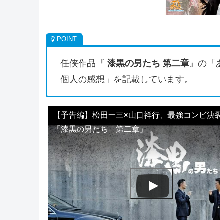
任侠作品『
漆黒の男たち 第二章
』の「
個人の感想」を記載しています。
【予告編】松田一三×山口祥行、最強コンビ決
「漆黒の男たち 第二章」