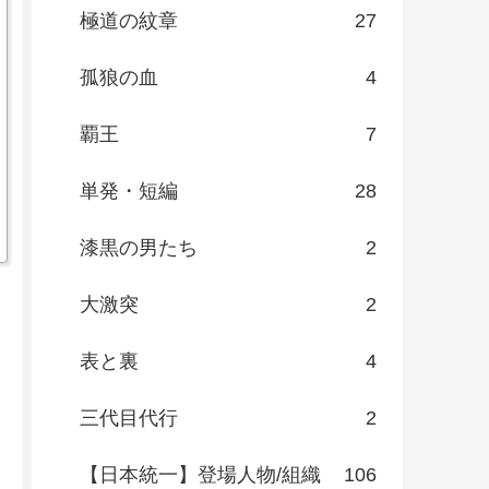
極道の紋章
27
孤狼の血
4
覇王
7
単発・短編
28
漆黒の男たち
2
大激突
2
表と裏
4
三代目代行
2
【日本統一】登場人物/組織
106