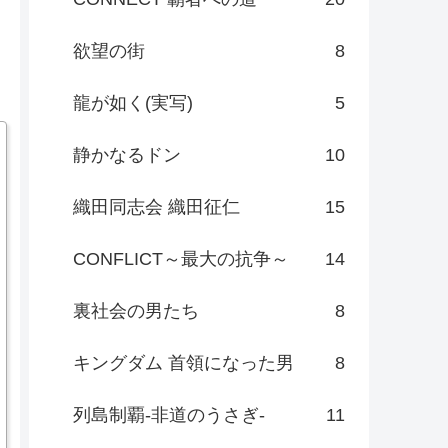
欲望の街
8
龍が如く(実写)
5
静かなるドン
10
織田同志会 織田征仁
15
CONFLICT～最大の抗争～
14
裏社会の男たち
8
キングダム 首領になった男
8
列島制覇-非道のうさぎ-
11