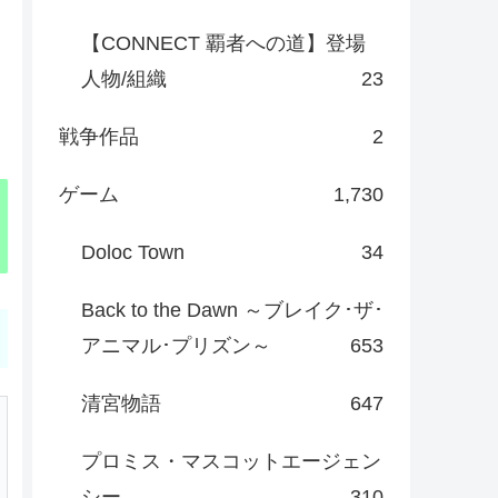
【CONNECT 覇者への道】登場
人物/組織
23
戦争作品
2
ゲーム
1,730
Doloc Town
34
Back to the Dawn ～ブレイク･ザ･
アニマル･プリズン～
653
清宮物語
647
プロミス・マスコットエージェン
シー
310