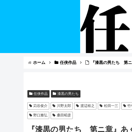
ホーム
任侠作品
『漆黒の男たち 第
任侠作品
漆黒の男たち
苅谷俊介
川野太郎
渡辺裕之
松田一三
竹
野口雅弘
桑田昭彦
『漆黒の男たち 第ニ章』あ