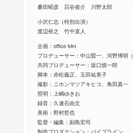
桑田昭彦 苅谷俊介 川野太郎
小沢仁志（特別出演）
渡辺裕之 竹中直人
企画：office MH
プロデューサー：中山賢一、河野博明（
共同プロデューサー：坂口慎一郎
脚本：赤松義正、玉田祐美子
撮影：ニホンマツアキヒコ、角田真一
照明：上嶋ゆきお
録音：久連石由文
美術：野村哲也
監督・編集：副島宏司
制作プロダクション：パイプライン