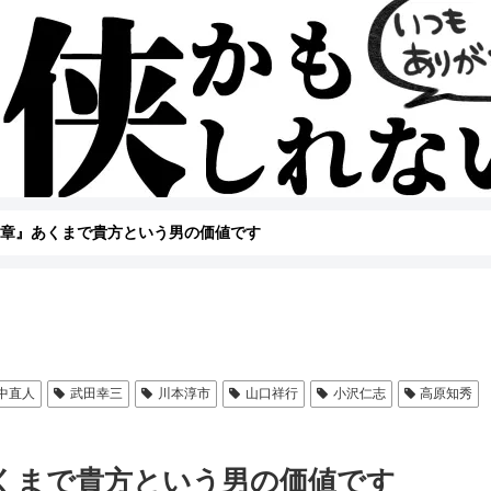
ニ章』あくまで貴方という男の価値です
中直人
武田幸三
川本淳市
山口祥行
小沢仁志
高原知秀
くまで貴方という男の価値です