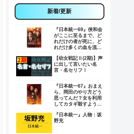
新着/更新
『日本統一69』侠和会
がここに至るまで、ど
れだけの者が死に、ど
れだけ多くの血を流し
てきたと思っとんの
【幼女戦記Ⅱ(2期)】声
や！
に出して言いたい名
言・名セリフ！
『日本統一67』おまえ
ら、岡田のやり方どう
思ってんだ？女を利用
してカタギ殺すような
卑怯なやり方をよ
『日本統一』人物：坂
野充