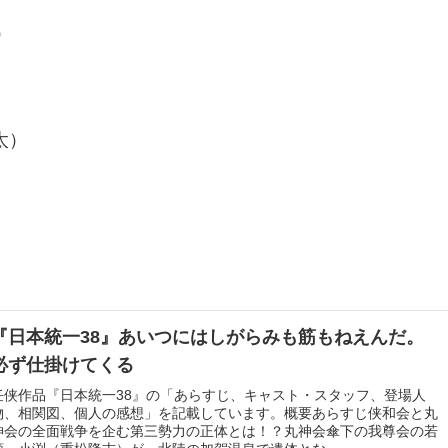
）
太）
『日本統一38』あいつにはしがらみも筋もねえんだ。
必ず仕掛けてくる
任侠作品『日本統一38』の「あらすじ、キャスト・スタッフ、登場人
物、相関図、個人の感想」を記載しています。概要あらすじ侠和会と丸
神会の全面戦争を企む第三勢力の正体とは！？丸神会傘下の我尊会の若