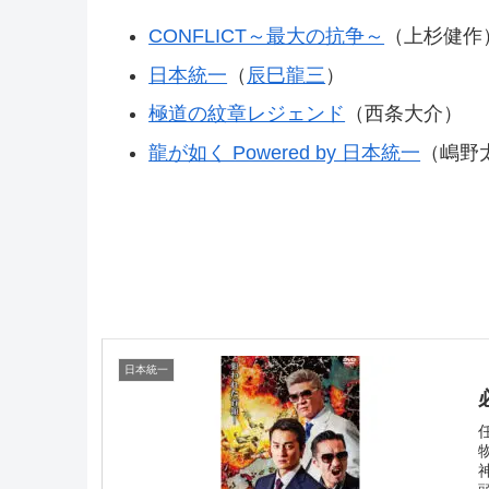
CONFLICT～最大の抗争～
（上杉健作
日本統一
（
辰巳龍三
）
極道の紋章レジェンド
（
西条大介
）
龍が如く Powered by 日本統一
（嶋野
日本統一