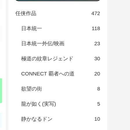
任侠作品
472
日本統一
118
日本統一外伝/映画
23
極道の紋章レジェンド
30
CONNECT 覇者への道
20
欲望の街
8
龍が如く(実写)
5
静かなるドン
10