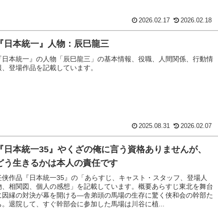
2026.02.17
2026.02.18
『日本統一』人物：辰巳龍三
『日本統一』の人物「辰巳龍三」の基本情報、役職、人間関係、行動情
報、登場作品を記載しています。
2025.08.31
2026.02.07
『日本統一35』やくざの俺に言う資格ありませんが、
どう生きるかは本人の責任です
任侠作品『日本統一35』の「あらすじ、キャスト・スタッフ、登場人
物、相関図、個人の感想」を記載しています。概要あらすじ東北を舞台
に因縁の対決が幕を開ける―舎弟頭の馬場の生存に驚く侠和会の幹部た
ち。退院して、すぐ幹部会に参加した馬場は川谷に植...