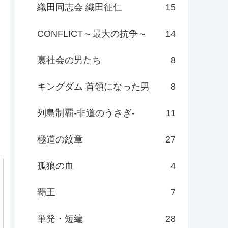
織田同志会 織田征仁
15
CONFLICT～最大の抗争～
14
裏社会の男たち
8
キングダム 首領になった男
8
列島制覇-非道のうさぎ-
11
極道の紋章
27
孤狼の血
4
覇王
7
単発・短編
28