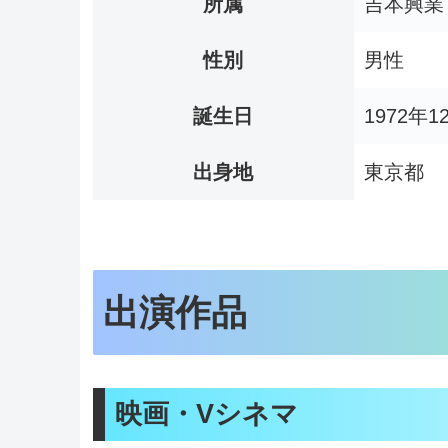
所属
吉本興業
性別
男性
誕生日
1972年1
出身地
東京都
出演作品
映画・Vシネマ