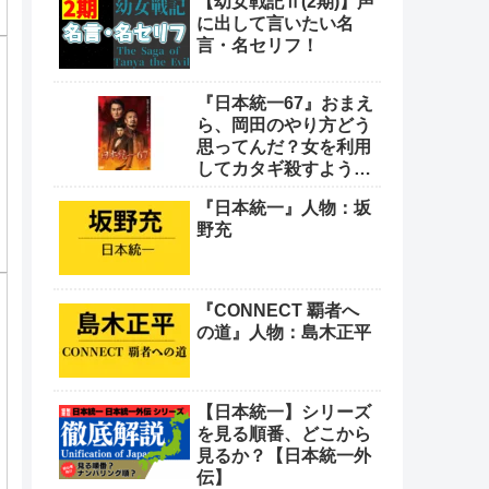
【幼女戦記Ⅱ(2期)】声
や！
に出して言いたい名
言・名セリフ！
『日本統一67』おまえ
ら、岡田のやり方どう
思ってんだ？女を利用
してカタギ殺すような
卑怯なやり方をよ
『日本統一』人物：坂
野充
『CONNECT 覇者へ
の道』人物：島木正平
【日本統一】シリーズ
を見る順番、どこから
見るか？【日本統一外
伝】