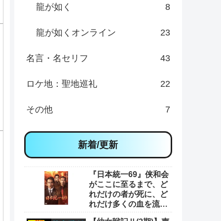
龍が如く
8
龍が如くオンライン
23
名言・名セリフ
43
ロケ地：聖地巡礼
22
その他
7
新着/更新
『日本統一69』侠和会
がここに至るまで、ど
れだけの者が死に、ど
れだけ多くの血を流し
てきたと思っとんの