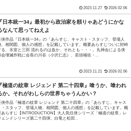
2023.11.27
2026.02.06
『日本統一34』最初から政治家を頼りゃあどうにかな
るなんて思ってねえよ
任侠作品『日本統一34』の「あらすじ、キャスト・スタッフ、登場人
物、相関図、個人の感想」を記載しています。概要あらすじついに対峙
する、氷室と三田 流れるのは血か、それとも・・・。丸神会による侠
和会壊滅作戦に会長の川谷（小沢仁志）、若頭補佐・...
2023.11.21
2026.02.06
『極道の紋章 レジェンド 第二十四章』喰うか、喰われ
るか。それがわしらの世界ちゃうんかい？
任侠作品『極道の紋章 レジェンド 第二十四章』の「あらすじ、キャス
ト・スタッフ、登場人物、相関図、個人の感想」を記載しています。概
要あらすじ【INTRODUCTION】大人気任侠シリーズ「極道の紋章」レ
ジェンドシリーズ第二十四弾。白竜と松田...