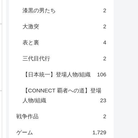
漆黒の男たち
2
大激突
2
表と裏
4
三代目代行
2
【日本統一】登場人物/組織
106
【CONNECT 覇者への道】登場
人物/組織
23
戦争作品
2
ゲーム
1,729