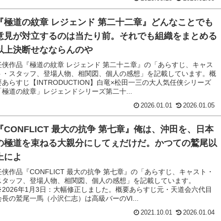
『極道の紋章 レジェンド 第二十二章』どんなことでも
意見が対立するのは当たり前。それでも組織をまとめる
以上決断せなならんのや
任侠作品『極道の紋章 レジェンド 第二十ニ章』の「あらすじ、キャス
ト・スタッフ、登場人物、相関図、個人の感想」を記載しています。概
要あらすじ【INTRODUCTION】白竜×松田一三の大人気任侠シリーズ
「極道の紋章」レジェンドシリーズ第二十...
2026.01.01
2026.01.05
『CONFLICT 最大の抗争 第七章』俺は、沖田を、日本
の極道を束ねる大親分にしてぇだけだ。かつての鷲尾以
上によ
任侠作品『CONFLICT 最大の抗争 第七章』の「あらすじ、キャスト・
スタッフ、登場人物、相関図、個人の感想」を記載しています。
※2026年1月3日：大幅修正しました。概要あらすじ元・天道会六代目
会長の鷲尾一馬（小沢仁志）は高級バーのVI...
2021.10.01
2026.01.04