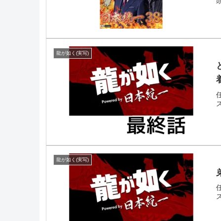
龍が如く(実写)
龍が如く(実写)