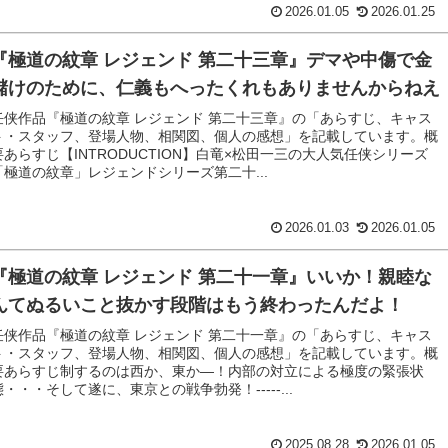
2026.01.05
2026.01.25
『極道の紋章 レジェンド 第二十三章』デマや中傷で金
儲けのために、仁義もへったくれもありませんからねえ
任侠作品『極道の紋章 レジェンド 第二十三章』の「あらすじ、キャス
ト・スタッフ、登場人物、相関図、個人の感想」を記載しています。概
要あらすじ【INTRODUCTION】白竜×松田一三の大人気任侠シリーズ
「極道の紋章」レジェンドシリーズ第二十...
2026.01.03
2026.01.05
『極道の紋章 レジェンド 第二十一章』いいか！親睦な
んてぬるいこと抜かす段階はもう終わったんだよ！
任侠作品『極道の紋章 レジェンド 第二十一章』の「あらすじ、キャス
ト・スタッフ、登場人物、相関図、個人の感想」を記載しています。概
要あらすじ制するのは西か、東か―！内部の対立による極度の緊張状
態・・・そして遂に、東京との戦争勃発！-----...
2025.08.28
2026.01.05