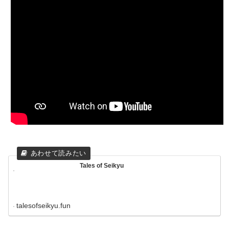
Tales of Seikyu
talesofseikyu.fun