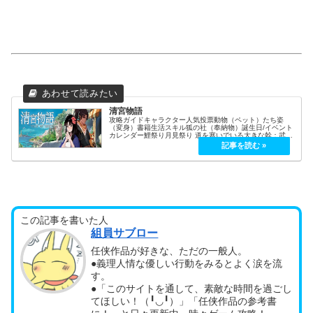
清宮物語
攻略ガイドキャラクター人気投票動物（ペット）たち姿
（変身）書籍生活スキル狐の社（奉納物）誕生日/イベント
カレンダー鯉祭り月見祭り 道を塞いでいる大きな幹：武器
Lv3以上 序盤からサクサク行きたい人向け武器：黄金の聖
剣（攻撃力+52／レベル7...
この記事を書いた人
組員サブロー
任侠作品が好きな、ただの一般人。
●義理人情な優しい行動をみるとよく涙を流
す。
●「このサイトを通して、素敵な時間を過ごし
てほしい！（╹◡╹）」「任侠作品の参考書