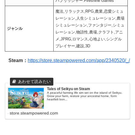
パブリッシャー:Fireshine Games
魔法,リラックス,RPG,農業,恋愛シミュ
レーション,人生シミュレーション,農場
シミュレーション,ファンタジー,シミュ
ジャンル
レーション,物語性,農場,クラフト,アニ
メ,JPRG,ロマンス,心地よい,シングル
プレイヤー,建設,3D
Steam：
https://store.steampowered.com/app/2340520/_/
Tales of Seikyu on Steam
A peaceful farming life sim set on the island of Seikyu.
Grow your farm, restore your ancestral home, form
heartfelt bon...
store.steampowered.com