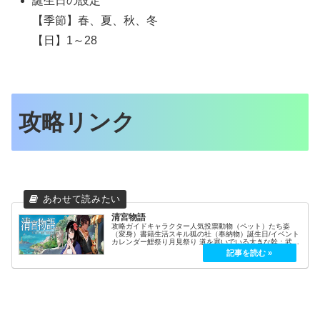
誕生日の設定
【季節】春、夏、秋、冬
【日】1～28
攻略リンク
清宮物語
攻略ガイドキャラクター人気投票動物（ペット）たち姿
（変身）書籍生活スキル狐の社（奉納物）誕生日/イベント
カレンダー鯉祭り月見祭り 道を塞いでいる大きな幹：武器
Lv3以上 序盤からサクサク行きたい人向け武器：黄金の聖
剣（攻撃力+52／レベル7...