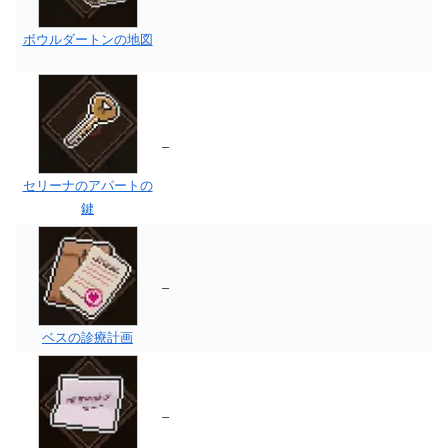
ボウルダートンの地図
–
セリーナのアパートの
鍵
–
ベスの診療計画
–