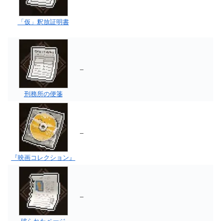
「仮」釈放証明書
–
刑務所の便箋
–
『映画コレクション』
–