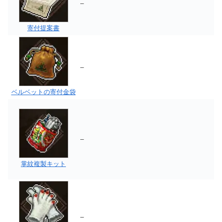
–
寄付提案書
–
ベルベットの寄付金袋
–
掌紋複製キット
–