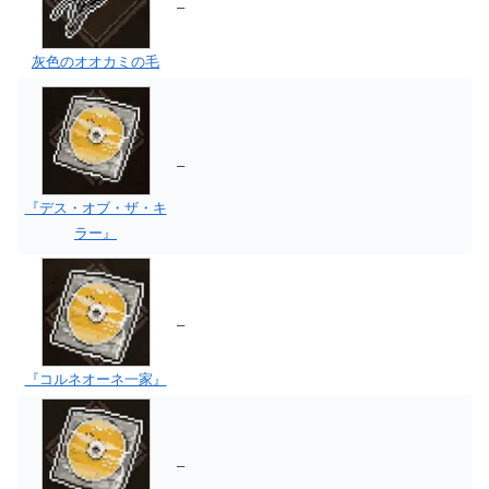
–
灰色のオオカミの毛
–
『デス・オブ・ザ・キ
ラー』
–
『コルネオーネ一家』
–