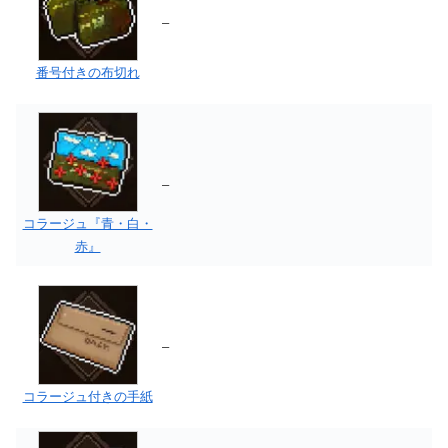
–
番号付きの布切れ
–
コラージュ『青・白・
赤』
–
コラージュ付きの手紙