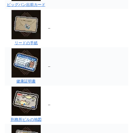
ビッグバン出前カード
–
リードの手紙
–
健康証明書
–
刑務所ビルの地図