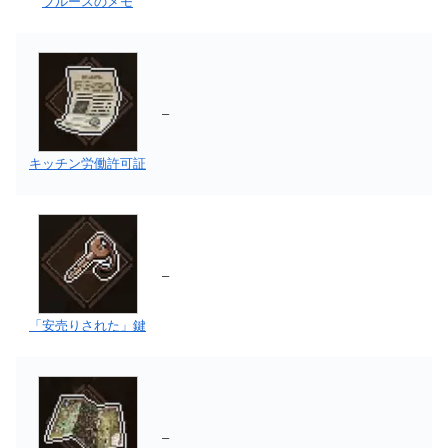
ブルースのメモ
–
キッチン労働許可証
–
「安売りされた」鍵
–