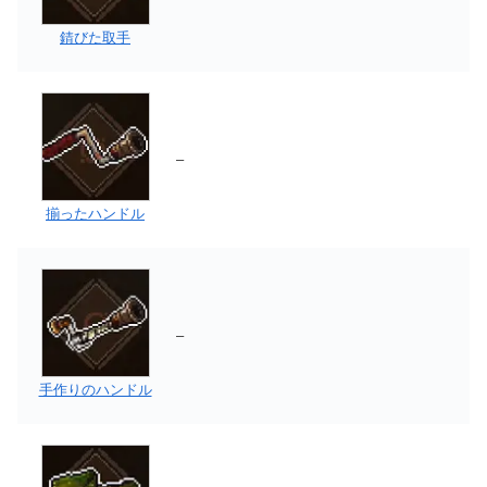
錆びた取手
–
揃ったハンドル
–
手作りのハンドル