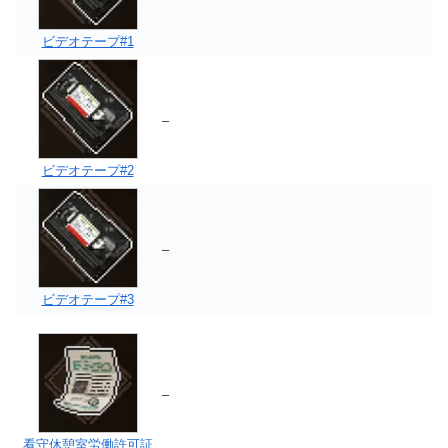
ビデオテープ#1
–
ビデオテープ#2
–
ビデオテープ#3
–
看守休憩室労働許可証