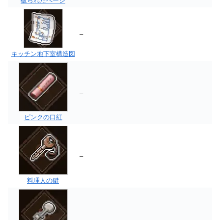
破られたページ
–
キッチン地下室構造図
–
ピンクの口紅
–
料理人の鍵