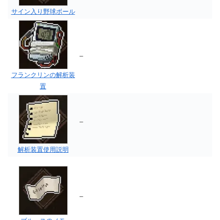
サイン入り野球ボール
–
フランクリンの解析装
置
–
解析装置使用説明
–