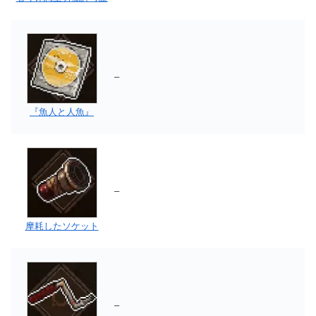
–
『魚人と人魚』
–
摩耗したソケット
–