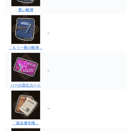
青い帳簿
–
「もう一冊の帳簿」
–
バーの宣伝カード
–
「面会優先権」