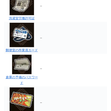
–
洗濯室労働許可証
–
郵便室の作業員カード
–
倉庫の予備のパスワー
ド
–