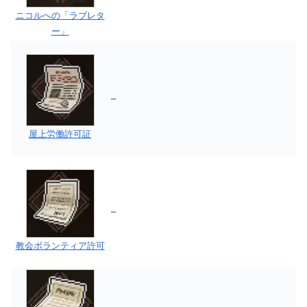
ニコルへの「ラブレタ
ー」
–
屋上労働許可証
–
教会ボランティア許可