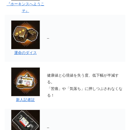
『ホーキンスへようこ
そ』
–
運命のダイス
健康値と心境値を失う度、低下幅が半減す
る。
「苦痛」や「気落ち」に押しつぶされなくな
る！
新人記者証
–