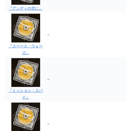
『アンディの空に』
–
『スペース・ウォー
ズ』
–
『ミッション：スパ
イ』
–