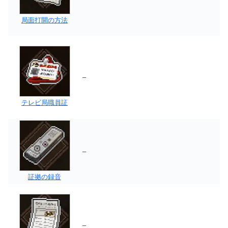
局面打開の方法
–
テレビ局職員証
–
証拠の録音
–