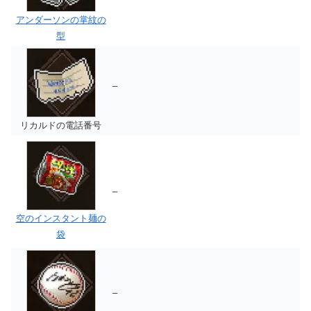
アンダーソンの掌紋の
型
–
リカルドの電話番号
–
空のインスタント麺の
袋
–