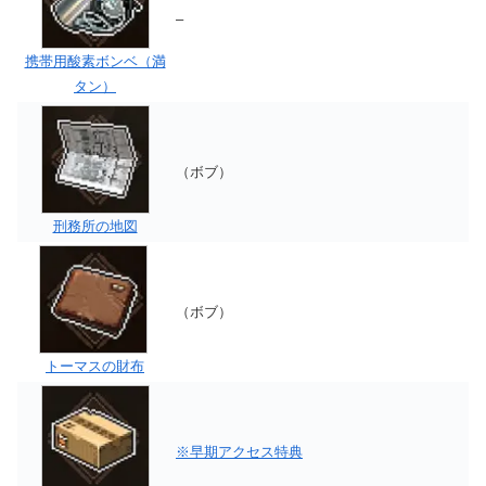
–
携帯用酸素ボンベ（満
タン）
（ボブ）
刑務所の地図
（ボブ）
トーマスの財布
※早期アクセス特典