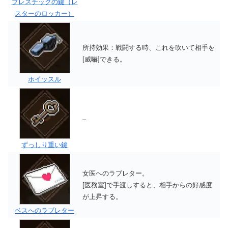
プレスチックの鍵（レ
スターのロッカー）
所持効果：戦闘する時、これを吹いて相手を
[威嚇]できる。
ホイッスル
–
ずっしり重い鍵
女医へのラブレター。
[医務室]で手渡しすると、相手からの好感度
が上昇する。
ベスへのラブレター