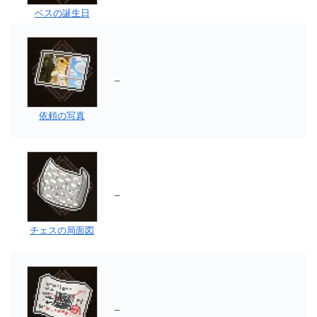
ベスの誕生日
–
依頼の写真
–
チェスの局面図
–