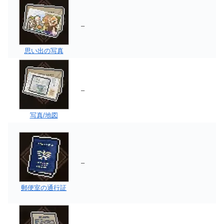
–
思い出の写真
–
写真/地図
–
郵便室の通行証