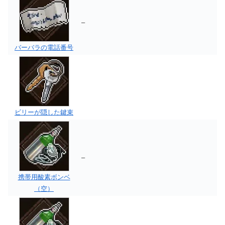
–
バーバラの電話番号
ビリーが隠した鍵束
–
携帯用酸素ボンベ
（空）