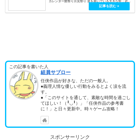
カレンダー鯉祭り月見祭り 道を塞いでいる大きな幹：武器
Lv3以上 序盤からサクサク行きたい人向け武器：黄金の聖
剣（攻撃力+52／レベル7...
この記事を書いた人
組員サブロー
任侠作品が好きな、ただの一般人。
●義理人情な優しい行動をみるとよく涙を流
す。
●「このサイトを通して、素敵な時間を過ごし
てほしい！（╹◡╹）」「任侠作品の参考書
に！」と日々更新中。時々ゲーム攻略！
スポンサーリンク