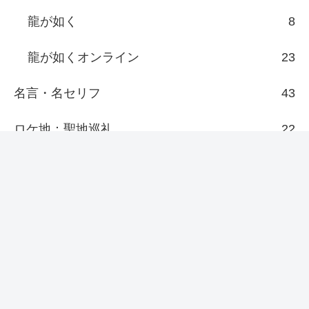
龍が如く
8
龍が如くオンライン
23
名言・名セリフ
43
ロケ地：聖地巡礼
22
その他
7
新着/更新
『日本統一69』侠和会がここに至るま
で、どれだけの者が死に、どれだけ多
くの血を流してきたと思っとんのや！