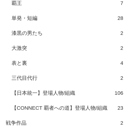
覇王
7
単発・短編
28
漆黒の男たち
2
大激突
2
表と裏
4
三代目代行
2
【日本統一】登場人物/組織
106
【CONNECT 覇者への道】登場人物/組織
23
戦争作品
2