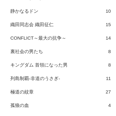
静かなるドン
10
織田同志会 織田征仁
15
CONFLICT～最大の抗争～
14
裏社会の男たち
8
キングダム 首領になった男
8
列島制覇-非道のうさぎ-
11
極道の紋章
27
孤狼の血
4