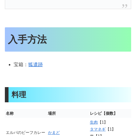
入手方法
宝箱：
狐遺跡
料理
名称
場所
レシピ【個数】
生肉
【1】
タマネギ
【1】
エルバのビーフカレー
かまど