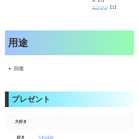
米【1】
ニンジン
【1】
用途
回復
プレゼント
大好き
好き
うわばみ