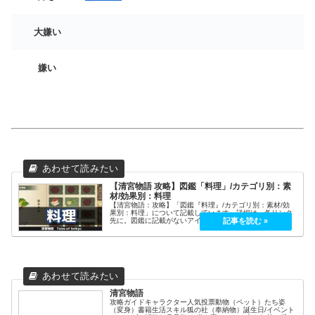
大嫌い
嫌い
【清宮物語 攻略】図鑑「料理」/カテゴリ別：素
材/効果別：料理
【清宮物語：攻略】「図鑑『料理』/カテゴリ別：素材/効
果別：料理」について記載しています。詳細は、各リンク
先に。図鑑に記載がないアイテムクエストアイテム釣り採
集物料理家具服飾モンスター武器作物料理（51）No.-名称
1まずい料理2味噌汁3お...
清宮物語
攻略ガイドキャラクター人気投票動物（ペット）たち姿
（変身）書籍生活スキル狐の社（奉納物）誕生日/イベント