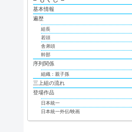
基本情報
遍歴
組長
若頭
舎弟頭
幹部
序列関係
組織：親子孫
三上組の流れ
登場作品
日本統一
日本統一外伝/映画