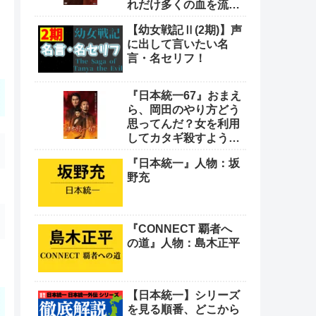
れだけ多くの血を流し
てきたと思っとんの
【幼女戦記Ⅱ(2期)】声
や！
に出して言いたい名
言・名セリフ！
『日本統一67』おまえ
ら、岡田のやり方どう
思ってんだ？女を利用
してカタギ殺すような
卑怯なやり方をよ
『日本統一』人物：坂
野充
『CONNECT 覇者へ
の道』人物：島木正平
【日本統一】シリーズ
を見る順番、どこから