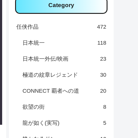
Category
任侠作品
472
日本統一
118
日本統一外伝/映画
23
極道の紋章レジェンド
30
CONNECT 覇者への道
20
欲望の街
8
龍が如く(実写)
5