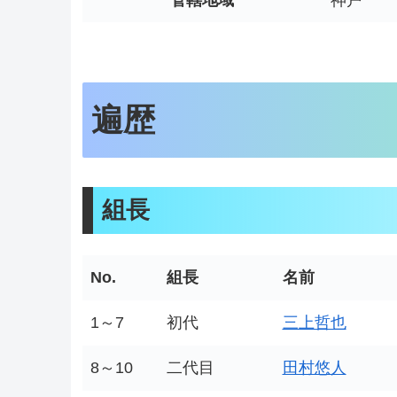
管轄地域
神戸
遍歴
組長
No.
組長
名前
1～7
初代
三上哲也
8～10
二代目
田村悠人