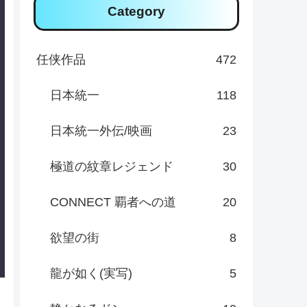
Category
任侠作品
472
日本統一
118
日本統一外伝/映画
23
極道の紋章レジェンド
30
CONNECT 覇者への道
20
欲望の街
8
龍が如く(実写)
5