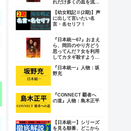
れだけ多くの血を流し
てきたと思っとんの
【幼女戦記Ⅱ(2期)】声
や！
に出して言いたい名
言・名セリフ！
『日本統一67』おまえ
ら、岡田のやり方どう
思ってんだ？女を利用
してカタギ殺すような
卑怯なやり方をよ
『日本統一』人物：坂
野充
『CONNECT 覇者へ
の道』人物：島木正平
【日本統一】シリーズ
を見る順番、どこから