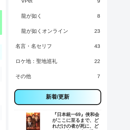
VPet
9
龍が如く
8
龍が如くオンライン
23
名言・名セリフ
43
ロケ地：聖地巡礼
22
その他
7
新着/更新
『日本統一69』侠和会
がここに至るまで、ど
れだけの者が死に、ど