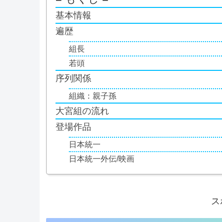
基本情報
遍歴
組長
若頭
序列関係
組織：親子孫
大宮組の流れ
登場作品
日本統一
日本統一外伝/映画
ス