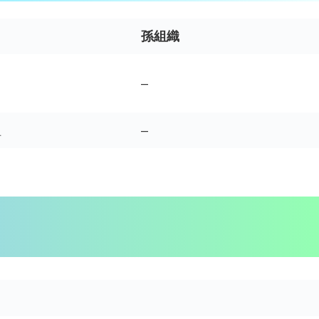
孫組織
–
組
–