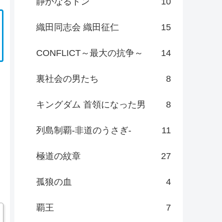
静かなるドン
10
織田同志会 織田征仁
15
CONFLICT～最大の抗争～
14
裏社会の男たち
8
キングダム 首領になった男
8
列島制覇-非道のうさぎ-
11
極道の紋章
27
孤狼の血
4
覇王
7