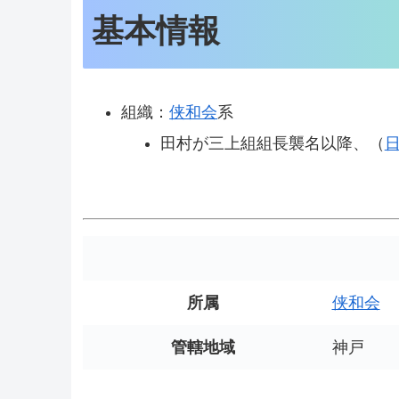
基本情報
組織：
侠和会
系
田村が三上組組長襲名以降、（
所属
侠和会
管轄地域
神戸