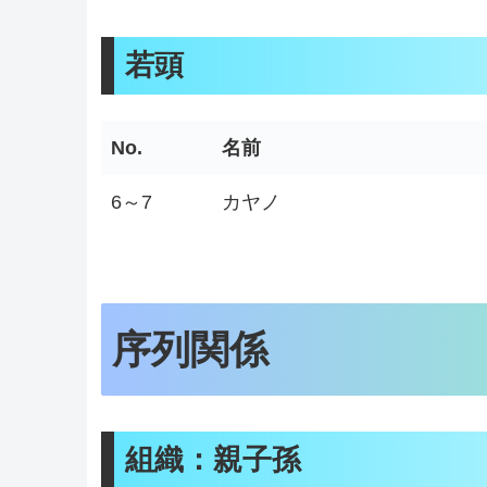
若頭
No.
名前
6～7
カヤノ
序列関係
組織：親子孫