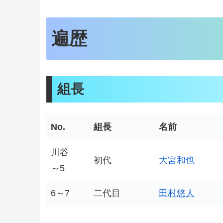
遍歴
組長
No.
組長
名前
川谷
初代
大宮和也
～5
6～7
二代目
田村悠人