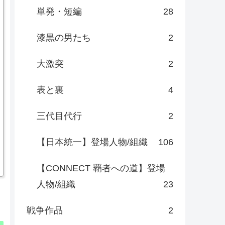
単発・短編
28
漆黒の男たち
2
大激突
2
表と裏
4
三代目代行
2
【日本統一】登場人物/組織
106
【CONNECT 覇者への道】登場
人物/組織
23
戦争作品
2