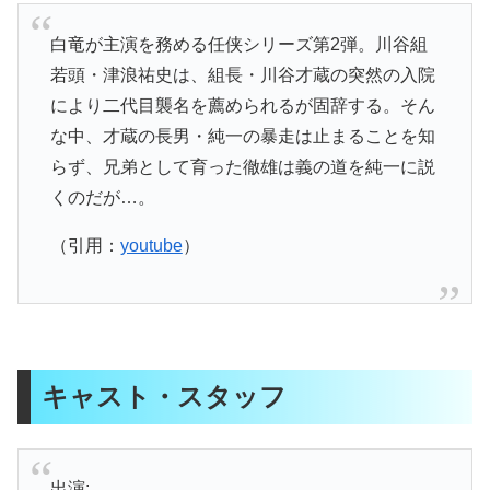
白竜が主演を務める任侠シリーズ第2弾。川谷組
若頭・津浪祐史は、組長・川谷才蔵の突然の入院
により二代目襲名を薦められるが固辞する。そん
な中、才蔵の長男・純一の暴走は止まることを知
らず、兄弟として育った徹雄は義の道を純一に説
くのだが…。
（引用：
youtube
）
キャスト・スタッフ
出演: