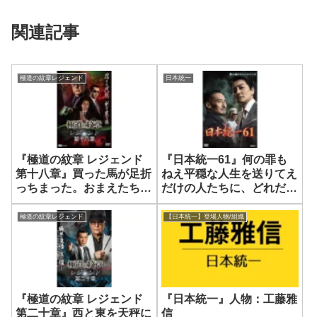
関連記事
極道の紋章レジェンド
日本統一
『極道の紋章 レジェンド
『日本統一61』何の罪も
第十八章』買った馬が足折
ねえ平穏な人生を送りてえ
っちまった。おまえたちに
だけの人たちに、どれだけ
は悪いことしたよ
の、どんな被害が出るのか
極道の紋章レジェンド
【日本統一】登場人物/組織
『極道の紋章 レジェンド
『日本統一』人物：工藤雅
第二十章』西と東を天秤に
信