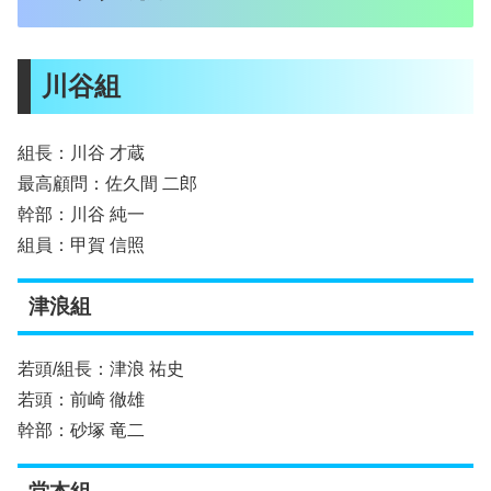
川谷組
組長：川谷 才蔵
最高顧問：佐久間 二郎
幹部：川谷 純一
組員：甲賀 信照
津浪組
若頭/組長：津浪 祐史
若頭：前崎 徹雄
幹部：砂塚 竜二