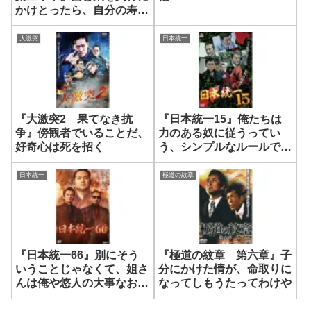
かけとったら、自分の寿命
が短くなるで
大激突
日本統一
『大激突2 果てなき抗
『日本統一15』俺たちは
争』傍観者でいることだ、
力のある奴に従うってい
好奇心は死を招く
う、シンプルなルールで生
きてる
日本統一
極道の紋章
『日本統一66』別にそう
『極道の紋章 第六章』子
いうことじゃなくて、姐さ
分にかけた情が、命取りに
んは俺や悠人の大事なおふ
なってしもうたってわけや
くろですから