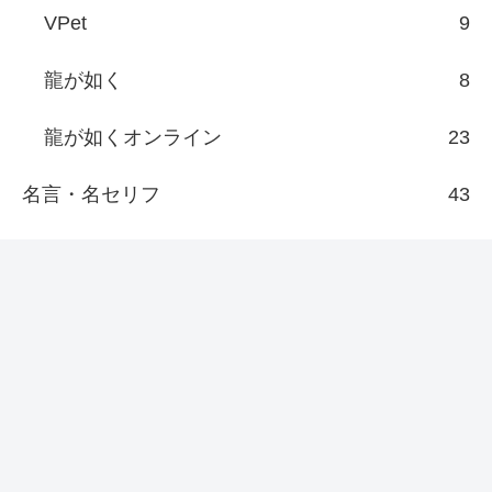
VPet
9
龍が如く
8
龍が如くオンライン
23
名言・名セリフ
43
ロケ地：聖地巡礼
22
その他
7
新着/更新
『日本統一69』侠和会がここに至るま
で、どれだけの者が死に、どれだけ多