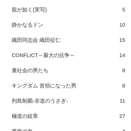
龍が如く(実写)
5
静かなるドン
10
織田同志会 織田征仁
15
CONFLICT～最大の抗争～
14
裏社会の男たち
8
キングダム 首領になった男
8
列島制覇-非道のうさぎ-
11
極道の紋章
27