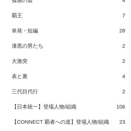
孤狼の血
4
覇王
7
単発・短編
28
漆黒の男たち
2
大激突
2
表と裏
4
三代目代行
2
【日本統一】登場人物/組織
106
【CONNECT 覇者への道】登場人物/組織
23