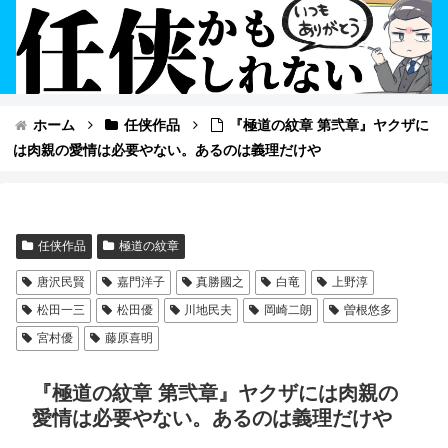
ホーム
任侠作品
『極道の紋章 第弐章』ヤクザに
は肉親の愛情は必要やない。あるのは義理だけや
任侠作品
極道の紋章
唐沢民賢
嘉門洋子
真勝國之
白竜
上野淳
松田一三
松田優
川地民夫
岡崎二朗
曽根悠多
宮村優
藤原喜明
『極道の紋章 第弐章』ヤクザには肉親の
愛情は必要やない。あるのは義理だけや