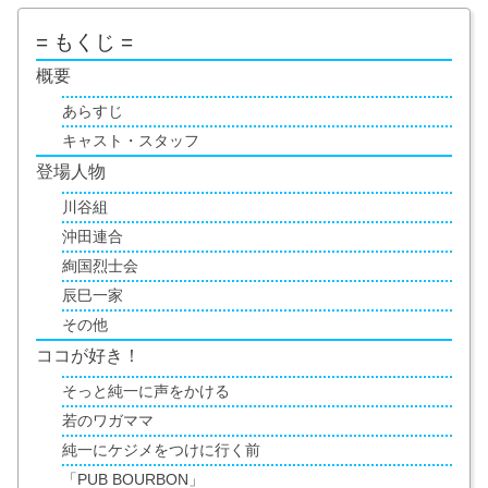
= もくじ =
概要
あらすじ
キャスト・スタッフ
登場人物
川谷組
沖田連合
絢国烈士会
辰巳一家
その他
ココが好き！
そっと純一に声をかける
若のワガママ
純一にケジメをつけに行く前
「PUB BOURBON」