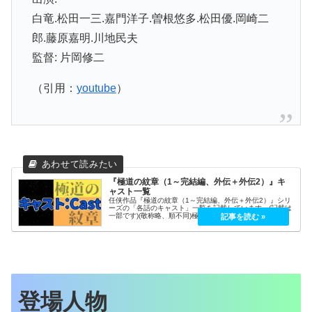
白竜.松田一三.嘉門洋子.曽根悠多.松田優.岡崎二
郎.藤原嘉明.川地民夫
監督: 片岡修二
（引用：
youtube
）
『極道の紋章（1～完結編、外伝＋外伝2）』キ
ャスト一覧
任侠作品『極道の紋章（1～完結編、外伝＋外伝2）』シリ
ーズの「各話のキャスト」一覧を記載しています。(記載は
一部です)(敬称略、順不同)極道の紋章シリーズキャスト相
関図・登場人物星の話ざっくり漫画こんな人も素敵キャス
ト(レジェンド)極道の紋...
登場人物