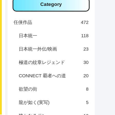
Category
任侠作品
472
日本統一
118
日本統一外伝/映画
23
極道の紋章レジェンド
30
CONNECT 覇者への道
20
欲望の街
8
龍が如く(実写)
5