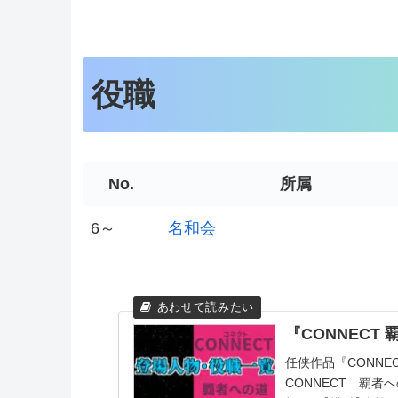
役職
No.
所属
6～
名和会
『CONNECT
任侠作品『CONN
CONNECT 覇