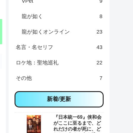
VPet
9
龍が如く
8
龍が如くオンライン
23
名言・名セリフ
43
ロケ地：聖地巡礼
22
その他
7
新着/更新
『日本統一69』侠和会
がここに至るまで、ど
れだけの者が死に、ど