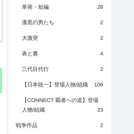
単発・短編
28
漆黒の男たち
2
大激突
2
表と裏
4
三代目代行
2
【日本統一】登場人物/組織
106
【CONNECT 覇者への道】登場
人物/組織
23
戦争作品
2