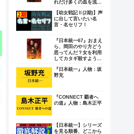
れだけ多くの血を流し
てきたと思っとんの
【幼女戦記Ⅱ(2期)】声
や！
に出して言いたい名
言・名セリフ！
『日本統一67』おまえ
ら、岡田のやり方どう
思ってんだ？女を利用
してカタギ殺すような
卑怯なやり方をよ
『日本統一』人物：坂
野充
『CONNECT 覇者へ
の道』人物：島木正平
【日本統一】シリーズ
を見る順番、どこから