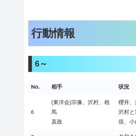
行動情報
6～
No.
相手
状況
(東洋会)宗像、沢村、相
櫻井、
6
馬
沢村と
直政
俣、小