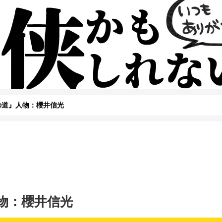
への道』人物：櫻井信光
人物：櫻井信光