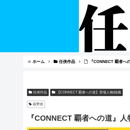
ホーム
任侠作品
『CONNECT 覇者
任侠作品
【CONNECT 覇者への道】登場人物/組織
萩野崇
『CONNECT 覇者への道』