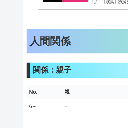
礼1：【横浜】誘拐
れて…...
人間関係
関係：親子
No.
親
6～
–