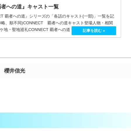
 覇者への道』キャスト一覧
CT 覇者への道』シリーズの「各話のキャスト(一部)」一覧を記
称略、順不同)CONNECT 覇者への道キャスト登場人物・相関
地・聖地巡礼CONNECT 覇者への道 菅田俊（向井重政）...
櫻井信光