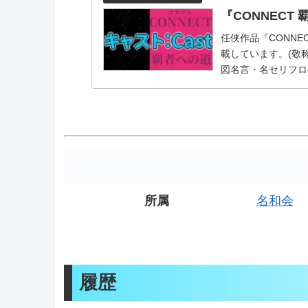
『CONNECT
任侠作品『CONNE
載しています。(敬
図名言・名セリフロケ
所属
名和会
履歴