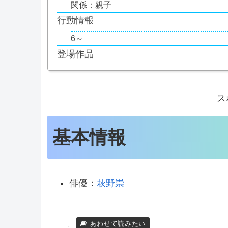
関係：親子
行動情報
6～
登場作品
ス
基本情報
俳優：
萩野崇