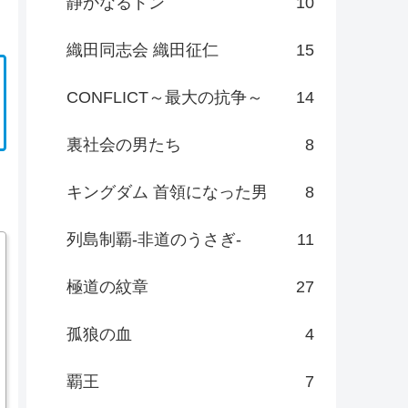
静かなるドン
10
織田同志会 織田征仁
15
CONFLICT～最大の抗争～
14
裏社会の男たち
8
キングダム 首領になった男
8
列島制覇-非道のうさぎ-
11
極道の紋章
27
孤狼の血
4
覇王
7