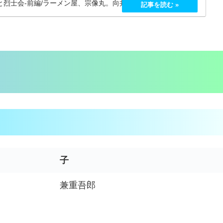
と烈士会-前編/ラーメン屋、宗像丸。向井会長夫人と孫が誘拐さ
子
兼重吾郎