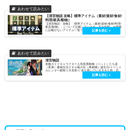
【清宮物語 攻略】標準アイテム（素材/資材/食材/
料理/家具/動物）
【清宮物語：攻略】「標準アイテム（素材/資材/食材/料理/
家具/動物）」について記載しています。五十音順。※図鑑
に記載がないアイテム一覧です。図鑑に記載がないアイテ
ムクエストアイテム釣り採集物料理家具服飾モンスター武
器作物あ行あ名称入手場所...
清宮物語
攻略ガイドキャラクター人気投票動物（ペット）たち姿
（変身）書籍生活スキル狐の社（奉納物）誕生日/イベント
カレンダー鯉祭り月見祭り 道を塞いでいる大きな幹：武器
Lv3以上 序盤からサクサク行きたい人向け武器：黄金の聖
剣（攻撃力+52／レベル7...