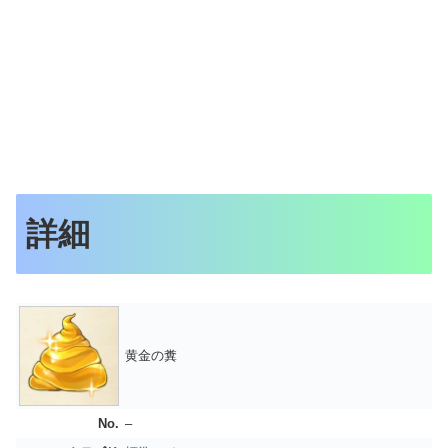
詳細
黄金の糞
No.
–