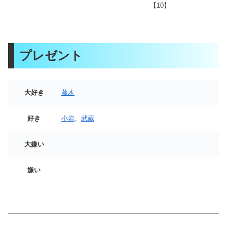
【10】
プレゼント
大好き
藤木
好き
小岩
、
武蔵
大嫌い
嫌い