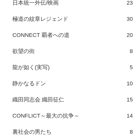
日本統一外伝/映画
23
極道の紋章レジェンド
30
CONNECT 覇者への道
20
欲望の街
8
龍が如く(実写)
5
静かなるドン
10
織田同志会 織田征仁
15
CONFLICT～最大の抗争～
14
裏社会の男たち
8