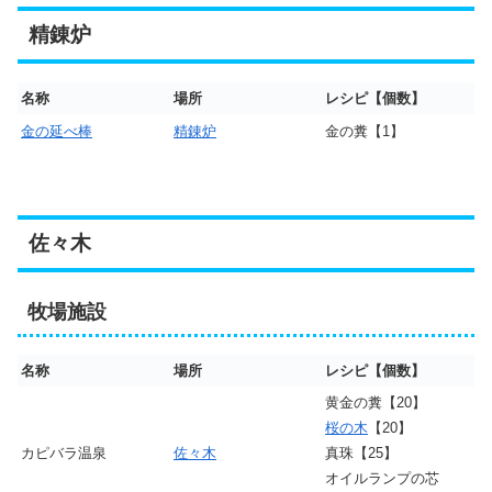
精錬炉
名称
場所
レシピ【個数】
金の延べ棒
精錬炉
金の糞【1】
佐々木
牧場施設
名称
場所
レシピ【個数】
黄金の糞【20】
桜の木
【20】
カピバラ温泉
佐々木
真珠【25】
オイルランプの芯