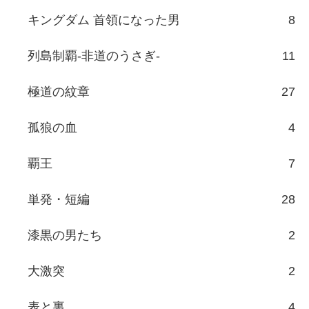
キングダム 首領になった男
8
列島制覇-非道のうさぎ-
11
極道の紋章
27
孤狼の血
4
覇王
7
単発・短編
28
漆黒の男たち
2
大激突
2
表と裏
4