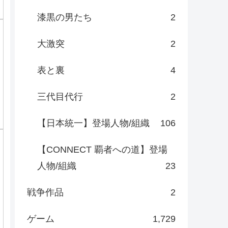
漆黒の男たち
2
大激突
2
表と裏
4
三代目代行
2
【日本統一】登場人物/組織
106
【CONNECT 覇者への道】登場
人物/組織
23
戦争作品
2
ゲーム
1,729