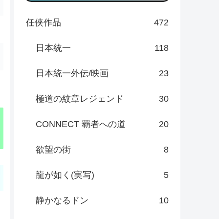
任侠作品
472
日本統一
118
日本統一外伝/映画
23
極道の紋章レジェンド
30
CONNECT 覇者への道
20
欲望の街
8
龍が如く(実写)
5
静かなるドン
10