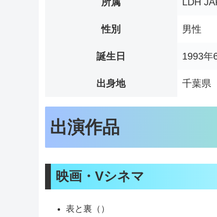
所属
LDH JA
性別
男性
誕生日
1993年
出身地
千葉県
出演作品
映画・Vシネマ
表と裏（）