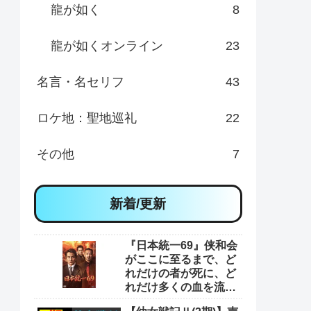
龍が如く
8
龍が如くオンライン
23
名言・名セリフ
43
ロケ地：聖地巡礼
22
その他
7
新着/更新
『日本統一69』侠和会
がここに至るまで、ど
れだけの者が死に、ど
れだけ多くの血を流し
てきたと思っとんの