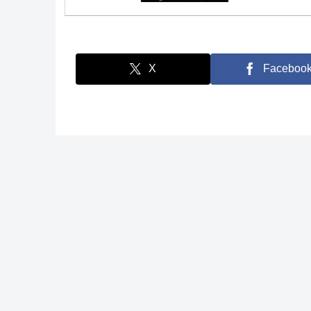
X
Faceboo