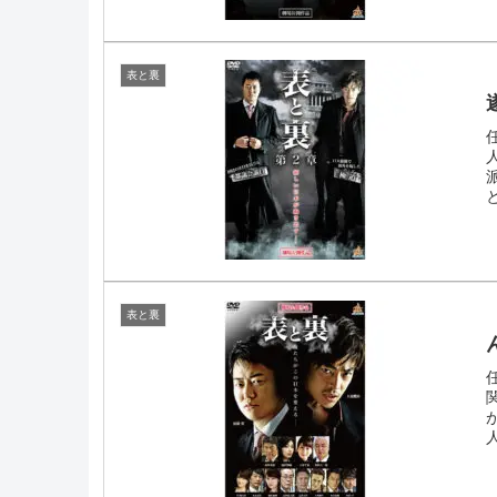
表と裏
表と裏