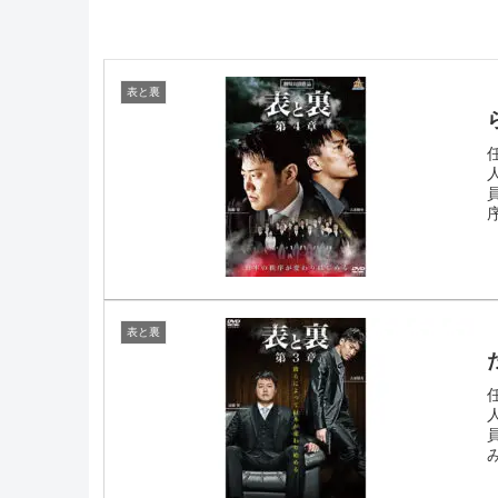
表と裏
表と裏