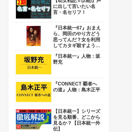
【幼女戦記Ⅱ(2期)】声
や！
に出して言いたい名
言・名セリフ！
『日本統一67』おまえ
ら、岡田のやり方どう
思ってんだ？女を利用
してカタギ殺すような
卑怯なやり方をよ
『日本統一』人物：坂
野充
『CONNECT 覇者へ
の道』人物：島木正平
【日本統一】シリーズ
を見る順番、どこから
見るか？【日本統一外
伝】