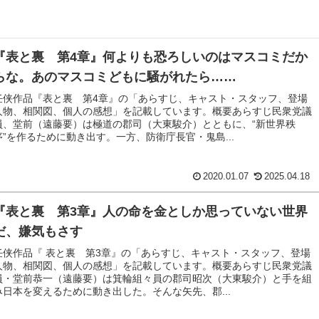
『表と裏 第4章』何よりも恐ろしいのはマスコミだか
らな。あのマスコミどもに騒がれたら……
任侠作品『表と裏 第4章』の「あらすじ、キャスト・スタッフ、登場
人物、相関図、個人の感想」を記載しています。 概要あらすじ民衆党議
員、堂前（遠藤要）は極道の郡司（大東駿介）とともに、“新世界秩
序”を作るために動き出す。一方、防衛庁長官・鬼島...
2020.01.07
2025.04.18
『表と裏 第3章』人の命を金としか思っていない世界
だ、嫌気もさす
任侠作品『 表と裏 第3章』の「あらすじ、キャスト・スタッフ、登場
人物、相関図、個人の感想」を記載しています。概要あらすじ民衆党議
員・堂前恭一（遠藤要）は箕輪組々員の郡司昭次（大東駿介）と手を組
み日本を変えるために動き出した。そんな矢先、郡...