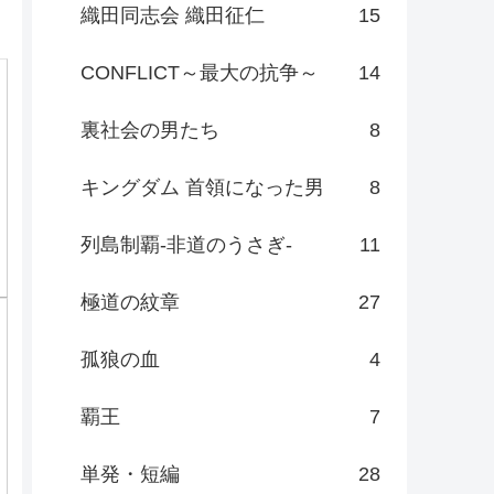
織田同志会 織田征仁
15
CONFLICT～最大の抗争～
14
裏社会の男たち
8
キングダム 首領になった男
8
列島制覇-非道のうさぎ-
11
極道の紋章
27
孤狼の血
4
覇王
7
単発・短編
28