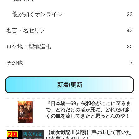
龍が如くオンライン
23
名言・名セリフ
43
ロケ地：聖地巡礼
22
その他
7
新着/更新
『日本統一69』侠和会がここに至るま
で、どれだけの者が死に、どれだけ多
くの血を流してきたと思っとんのや！
【幼女戦記Ⅱ(2期)】声に出して言いた
い名言・名セリフ！