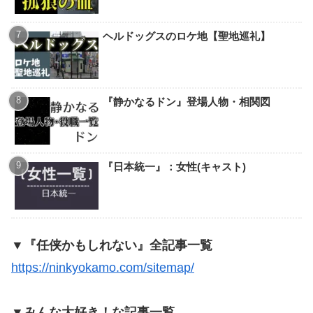
ヘルドッグスのロケ地【聖地巡礼】
『静かなるドン』登場人物・相関図
『日本統一』：女性(キャスト)
▼『任侠かもしれない』全記事一覧
https://ninkyokamo.com/sitemap/
▼みんな大好き！な記事一覧