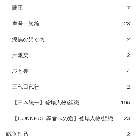
覇王
7
単発・短編
28
漆黒の男たち
2
大激突
2
表と裏
4
三代目代行
2
【日本統一】登場人物/組織
106
【CONNECT 覇者への道】登場人物/組織
23
戦争作品
2