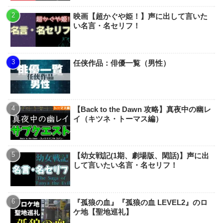
映画【超かぐや姫！】声に出して言いた
い名言・名セリフ！
任侠作品：俳優一覧（男性）
【Back to the Dawn 攻略】真夜中の幽レ
イ（キツネ・トーマス編）
【幼女戦記(1期、劇場版、閑話)】声に出
して言いたい名言・名セリフ！
『孤狼の血』『孤狼の血 LEVEL2』のロ
ケ地【聖地巡礼】