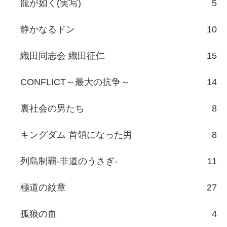
龍が如く(実写)
5
静かなるドン
10
織田同志会 織田征仁
15
CONFLICT～最大の抗争～
14
裏社会の男たち
8
キングダム 首領になった男
8
列島制覇-非道のうさぎ-
11
極道の紋章
27
孤狼の血
4