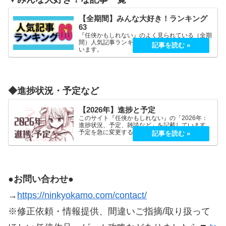
【全期間】みんな大好き！ランキング
63
『任侠かもしれない』のよく見られている（全期
間）人気記事ランキング上位63記事を記載して
います。
◆進捗状況・予定など
【2026年】進捗と予定
このサイト『任侠かもしれない』の「2026年：
進捗状況、予定、雑談など」を記載しています。
予定を急に変更することが、よくあります。
2026年5月2026年5月21日（木）『プロミス・マ
スコットエージェンシー』良かったです！世界観
もキャラも好…
●お問い合わせ●
→
https://ninkyokamo.com/contact/
※修正依頼・情報提供、間違いご指摘/取り扱って