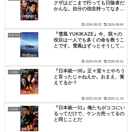
クザはどこまで行っても日陰者だ
かんな。自分の信念持ってなきゃ
生きていけねえよ
2026.08.03
2026.08.04
『雪風 YUKIKAZE』今、我々の
戦争作品
役目は一人でも多くの命を救うこ
とです。雪風はずっとそうしてき
ました
2026.03.06
2026.03.31
『日本統一30』正々堂々とやろう
日本統一
と言ったじゃねえか。おまえ、覚
えてるか？
2023.10.28
2025.11.19
『日本統一31』俺たちがココにい
日本統一
るってだけで、ケンカ売ってるの
と同じことだ