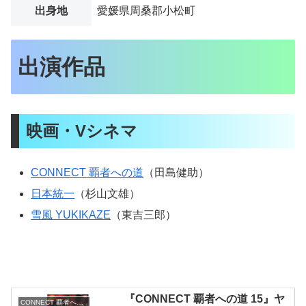
出身地
愛媛県周桑郡小松町
出演作品
映画・Vシネマ
CONNECT 覇者への道
（田島健助）
日本統一
（杉山文雄）
雪風 YUKIKAZE
（
東吉三郎
）
『CONNECT 覇者への道 15』ヤ
CONNECT 覇者への道