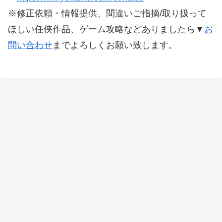
※修正依頼・情報提供、間違いご指摘/取り扱って
ほしい任侠作品、ゲーム攻略などありましたら▼
お
問い合わせ
までよろしくお願い致します。
本サイトにある記載している画像、文章等は、著作権法
第32条に基づき引用し、権利者様に帰属します。
その他、本サイトで制作された文章、画像構成などの著
作権は本サイトに帰属します。
※修正依頼・情報提供、間違いご指摘/取り扱ってほし
い任侠作品、ゲーム攻略などありましたら▼
お問い合わ
せ
までよろしくお願い致します。