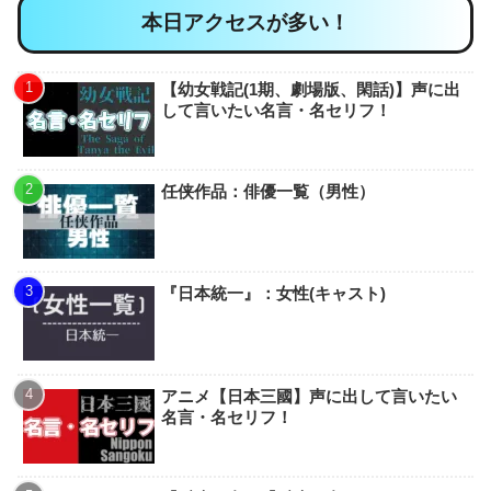
本日アクセスが多い！
【幼女戦記(1期、劇場版、閑話)】声に出
して言いたい名言・名セリフ！
任侠作品：俳優一覧（男性）
『日本統一』：女性(キャスト)
アニメ【日本三國】声に出して言いたい
名言・名セリフ！