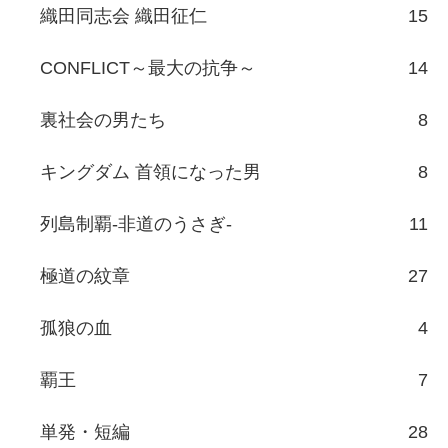
織田同志会 織田征仁
15
CONFLICT～最大の抗争～
14
裏社会の男たち
8
キングダム 首領になった男
8
列島制覇-非道のうさぎ-
11
極道の紋章
27
孤狼の血
4
覇王
7
単発・短編
28