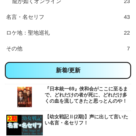
龍が如くオンライン
23
名言・名セリフ
43
ロケ地：聖地巡礼
22
その他
7
新着/更新
『日本統一69』侠和会がここに至るま
で、どれだけの者が死に、どれだけ多
くの血を流してきたと思っとんのや！
【幼女戦記Ⅱ(2期)】声に出して言いた
い名言・名セリフ！