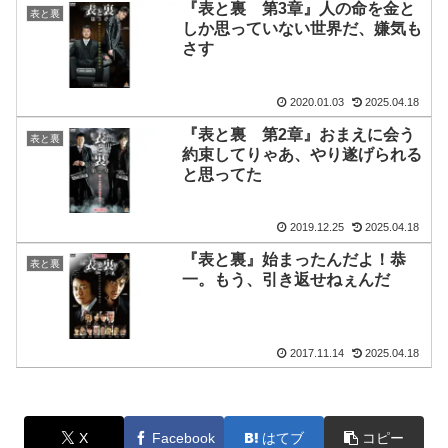
『表と裏 第3章』人の命を金と
表と裏
しか思っていない世界だ、嫌気も
さす
2020.01.03
2025.04.18
『表と裏 第2章』おまえに会う
表と裏
約束してりゃあ、やり遂げられる
と思ってた
2019.12.25
2025.04.18
『表と裏』始まったんだよ！恭
表と裏
一。もう、引き返せねぇんだ
2017.11.14
2025.04.18
X
Facebook
はてブ
コピー