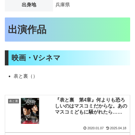
出身地
兵庫県
出演作品
映画・Vシネマ
表と裏（）
『表と裏 第4章』何よりも恐ろ
表と裏
しいのはマスコミだからな。あの
マスコミどもに騒がれたら……
2020.01.07
2025.04.18