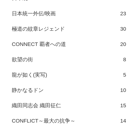
日本統一外伝/映画
23
極道の紋章レジェンド
30
CONNECT 覇者への道
20
欲望の街
8
龍が如く(実写)
5
静かなるドン
10
織田同志会 織田征仁
15
CONFLICT～最大の抗争～
14