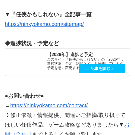
▼『任侠かもしれない』全記事一覧
https://ninkyokamo.com/sitemap/
◆進捗状況・予定など
【2026年】進捗と予定
このサイト『任侠かもしれない』の「2026年：
進捗状況、予定、雑談など」を記載しています。
予定を急に変更することが、よくあります。
2026年5月2026年5月21日（木）『プロミス・マ
スコットエージェンシー』良かったです！世界観
もキャラも好…
●お問い合わせ●
→
https://ninkyokamo.com/contact/
※修正依頼・情報提供、間違いご指摘/取り扱って
ほしい任侠作品、ゲーム攻略などありましたら▼
お
問い合わせ
までよろしくお願い致します。