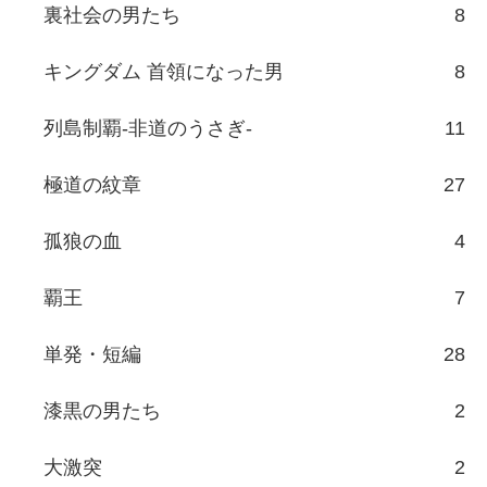
裏社会の男たち
8
キングダム 首領になった男
8
列島制覇-非道のうさぎ-
11
極道の紋章
27
孤狼の血
4
覇王
7
単発・短編
28
漆黒の男たち
2
大激突
2