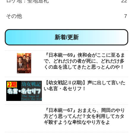
ロケ地：聖地巡礼
22
その他
7
新着/更新
『日本統一69』侠和会がここに至るま
で、どれだけの者が死に、どれだけ多
くの血を流してきたと思っとんのや！
【幼女戦記Ⅱ(2期)】声に出して言いた
い名言・名セリフ！
『日本統一67』おまえら、岡田のやり
方どう思ってんだ？女を利用してカタ
ギ殺すような卑怯なやり方をよ