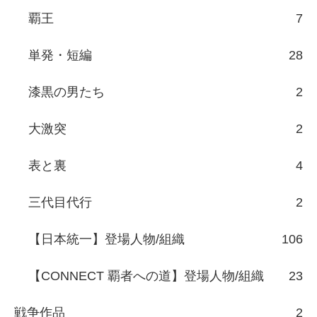
覇王
7
単発・短編
28
漆黒の男たち
2
大激突
2
表と裏
4
三代目代行
2
【日本統一】登場人物/組織
106
【CONNECT 覇者への道】登場人物/組織
23
戦争作品
2