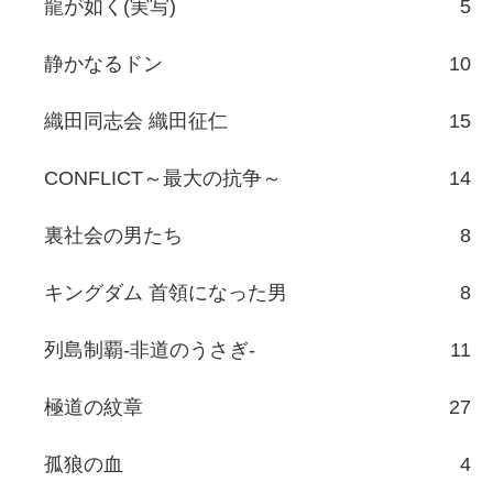
龍が如く(実写)
5
静かなるドン
10
織田同志会 織田征仁
15
CONFLICT～最大の抗争～
14
裏社会の男たち
8
キングダム 首領になった男
8
列島制覇-非道のうさぎ-
11
極道の紋章
27
孤狼の血
4