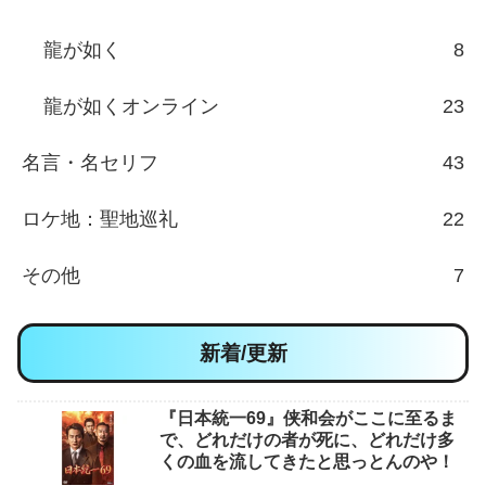
龍が如く
8
龍が如くオンライン
23
名言・名セリフ
43
ロケ地：聖地巡礼
22
その他
7
新着/更新
『日本統一69』侠和会がここに至るま
で、どれだけの者が死に、どれだけ多
くの血を流してきたと思っとんのや！