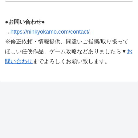
スコットエージェンシー』良かったです！世界観
もキャラも好…
●お問い合わせ●
→
https://ninkyokamo.com/contact/
※修正依頼・情報提供、間違いご指摘/取り扱って
ほしい任侠作品、ゲーム攻略などありましたら▼
お
問い合わせ
までよろしくお願い致します。
本サイトにある記載している画像、文章等は、著作権法
第32条に基づき引用し、権利者様に帰属します。
その他、本サイトで制作された文章、画像構成などの著
作権は本サイトに帰属します。
※修正依頼・情報提供、間違いご指摘/取り扱ってほし