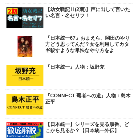
【幼女戦記Ⅱ(2期)】声に出して言いた
い名言・名セリフ！
『日本統一67』おまえら、岡田のやり
方どう思ってんだ？女を利用してカタ
ギ殺すような卑怯なやり方をよ
『日本統一』人物：坂野充
『CONNECT 覇者への道』人物：島木
正平
【日本統一】シリーズを見る順番、ど
こから見るか？【日本統一外伝】