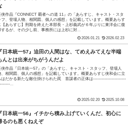
な
任侠作品『CONNECT 覇者への道 11』の「あらすじ、キャスト・スタ
ッフ、登場人物、相関図、個人の感想」を記載しています。概要あらす
じ【あらすじ】刑期を終えた本部長・上杉義武が６年ぶりに東洋会に復
帰するが、その少し前、事務所には上杉に対...
2026.01.21
2026.02.23
『日本統一57』迫田の人間はな、てめえみてえな半端
もんとは出来がちがうんだよ
任侠作品『日本統一57』の「あらすじ、キャスト・スタッフ、登場人
物、相関図、個人の感想」を記載しています。概要あらすじ侠和会に立
はだかる新たな敵仕掛けられた罠 首謀者の正体は-----------------------
-------...
2025.02.20
2025.10.08
『日本統一56』イチから積み上げていくんだ、初心に
帰るのも悪くねえぞ