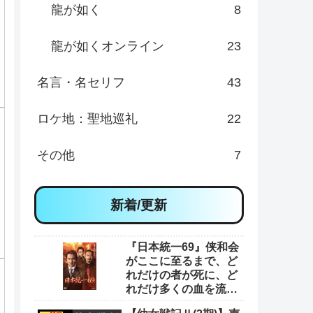
人物/組織
23
戦争作品
2
ゲーム
1,731
Doloc Town
35
Back to the Dawn ～ブレイク･ザ･
アニマル･プリズン～
653
清宮物語
647
プロミス・マスコットエージェン
シー
310