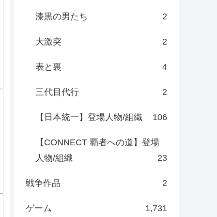
欲望の街
8
龍が如く(実写)
5
静かなるドン
10
織田同志会 織田征仁
15
CONFLICT～最大の抗争～
14
裏社会の男たち
8
キングダム 首領になった男
8
列島制覇-非道のうさぎ-
11
極道の紋章
27