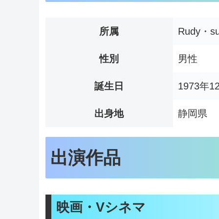
所属
Rudy・s
性別
男性
誕生日
1973年1
出身地
静岡県
出演作品
映画・Vシネマ