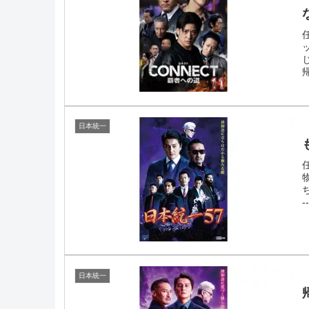
日本統一
ち
--
日本統一