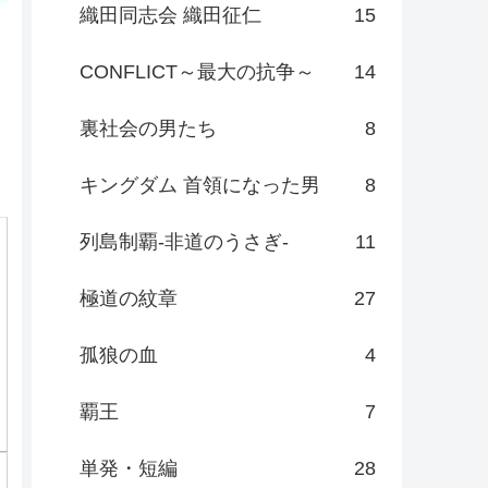
Category
任侠作品
472
日本統一
118
日本統一外伝/映画
23
極道の紋章レジェンド
30
CONNECT 覇者への道
20