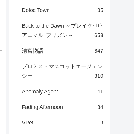
孤狼の血
4
覇王
7
単発・短編
28
漆黒の男たち
2
大激突
2
表と裏
4
三代目代行
2
【日本統一】登場人物/組織
106
【CONNECT 覇者への道】登場