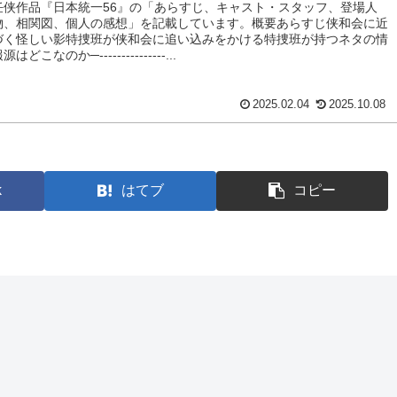
任侠作品『日本統一56』の「あらすじ、キャスト・スタッフ、登場人
物、相関図、個人の感想」を記載しています。概要あらすじ侠和会に近
づく怪しい影特捜班が侠和会に追い込みをかける特捜班が持つネタの情
源はどこなのか─---------------...
2025.02.04
2025.10.08
k
はてブ
コピー