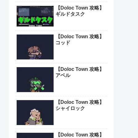
『日本統一69』侠和会
がここに至るまで、ど
れだけの者が死に、ど
れだけ多くの血を流し
てきたと思っとんの
【幼女戦記Ⅱ(2期)】声
や！
に出して言いたい名
言・名セリフ！
『日本統一67』おまえ
ら、岡田のやり方どう
思ってんだ？女を利用
してカタギ殺すような
卑怯なやり方をよ
『日本統一』人物：坂
野充
『CONNECT 覇者へ