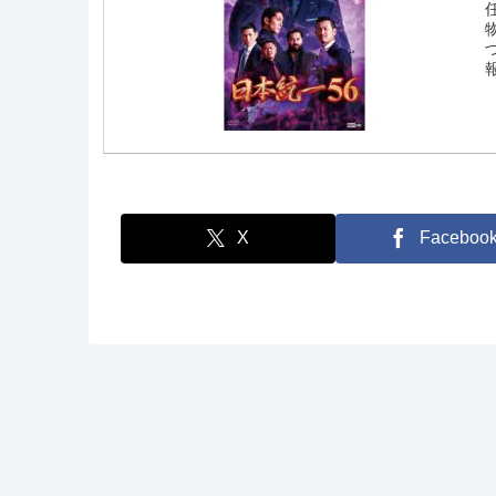
報
X
Faceboo