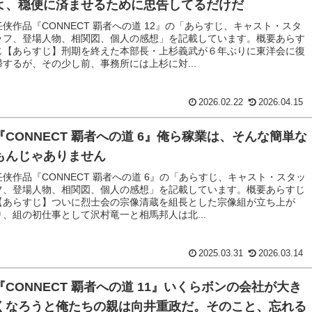
よ、穏便に済ませるために忠告してるだけだ
任侠作品『CONNECT 覇者への道 12』の「あらすじ、キャスト・スタ
ッフ、登場人物、相関図、個人の感想」を記載しています。概要あらす
じ【あらすじ】刑期を終えた本部長・上杉義武が６年ぶりに東洋会に復
帰するが、その少し前、事務所には上杉に対...
2026.02.22
2026.04.15
『CONNECT 覇者への道 6』俺ら稼業は、そんな簡単な
もんじゃありません
任侠作品『CONNECT 覇者への道 6』の「あらすじ、キャスト・スタッ
フ、登場人物、相関図、個人の感想」を記載しています。概要あらすじ
【あらすじ】ついに烈士会の宗像清蔵を組長とした宗像組が立ち上が
り、組の初仕事として沢村竜一と相馬邦人は北...
2025.03.31
2026.03.14
『CONNECT 覇者への道 11』いくらボンの会社が大き
くなろうと俺たちの親は向井重政だ。そのこと、忘れる